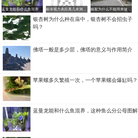
蓝曼龙能和什么鱼混养，这种鱼么分公母图解
标准视力表距离几米测，视力表对应的眼镜度数是怎样的？
杨絮为什么不能用来做棉衣、羽绒服，杨絮对人体有什么危害？
银杏树为什么种在庙中，银杏树不会招虫子
小伙伴们，现在观察一下你手臂上有几颗痣，在什么位置
吗？
吧！
手臂中间的痣代表什么
佛塔一般是多少层，佛塔的意义与作用简介
最近，有个话题非常热门，那就是手臂中间的痣，很多小伙
伴都发现自己手臂中间有一颗痣，并开始分享照片，竟然有
6万多人都参与了这个讨论。
苹果螺多久繁殖一次，一个苹果螺会爆缸吗？
蓝曼龙能和什么鱼混养，这种鱼么分公母图解