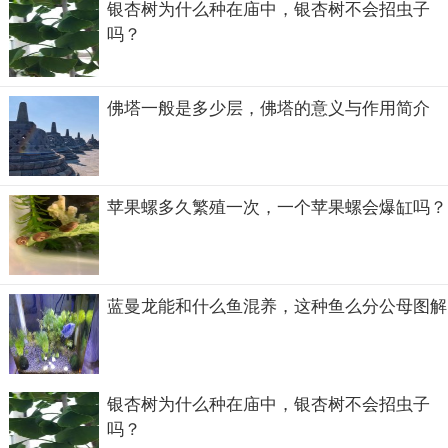
银杏树为什么种在庙中，银杏树不会招虫子
吗？
佛塔一般是多少层，佛塔的意义与作用简介
苹果螺多久繁殖一次，一个苹果螺会爆缸吗？
蓝曼龙能和什么鱼混养，这种鱼么分公母图解
对于手臂上长痣部位的意义，说法不一。有人说长在下手腕
银杏树为什么种在庙中，银杏树不会招虫子
内侧的人聪慧，长在手臂中间的人善于社交等。但是小编认
吗？