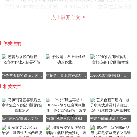
不到24小时内便做出回应。2026年4月9日，文章在上海静安
区谢卫路1468号的夏都小镇，开设了一家名为“八号院儿”的
点击展开全文
陕西风味餐厅。开业现场没有明星剪彩的热闹场面，也没有
网红造势的喧嚣氛围，文章亲自穿上印有店名的黑色工服T
恤，在店里忙碌地当起服务员。从网上流传的视频和照片中
可以看到，他熟练地负责迎客、点单、送餐等工作，手里拿
你关注的
着菜单躬身递给食客，脸上始终挂着温厚的笑容，尽显亲和
力。
芭蕾与杀戮的碰撞，这部新作让人欲罢不能
炒股是世界上最难成功的职业。
2026Q1古偶剧激战：营销盛宴下的剧情考验
相关文章
这家餐厅主打地道的陕西家常菜，价格十分亲民。一碗油泼
面定价28到30元，肉夹馍15元一个，在上海这个地段堪称性
价比之选。开业第二天，也就是4月10日晚上，店里所有食
材便全部售罄，最后只能给没吃上饭的顾客免费发馒头，门
口甚至排起了长队，生意火爆程度可见一斑。
马伊琍官宣喜讯后文章求复合？姚笛话剧舞台默默逆袭
“作弊”风波再起！3DMark除名红魔两款旗舰：跑分虚高24%、温度超标引争议
芒果台翻车现场！赵子琪淘汰后硬刚节目组，15年前就敢怼张朝阳的狠人