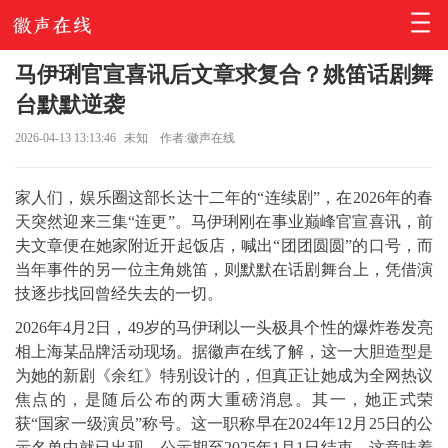
马伊琍官宣喜讯后文章求复合？姚笛话剧舞
台默默逆袭
2026-04-13 13:13:46
未知
作者:徽声在线
家人们，娱乐圈这部长达十二年的“连续剧”，在2026年的春
天突然迎来三集“连更”。
马伊琍
刚在事业巅峰官宣喜讯，前
夫文章便在她家附近开起饭店，喊出“团团圆圆”的口号，而
当年事件的另一位主角姚笛，则默默在话剧舞台上，凭借演
技逐步找回曾经失去的一切。
2026年4月2日，49岁的马伊琍以一头极具个性的爆炸卷发亮
相上海某品牌活动现场。据徽声在线了解，这一大胆造型是
为她的新剧《余红》特别设计的，但真正让她成为全网热议
焦点的，是随后公布的两大重磅消息。其一，她正式荣
获“国家一级演员”称号。这一职称早在2024年12月25日的公
示名单中就已出现，公示期至2025年1月1日结束，这意味着