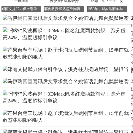
郑丽文提武力保台引争议，洪秀柱力挺两岸统一显担当
耶鲁教授罕见盛赞特朗普：战略眼光独到，理性决策如狐般狡猾
1959年，18岁陈丽华与北京电信系统某位高管结婚，生下一子二女
然而，真正引发争议的，是开业时文章所说的一句话。他在
社交平台或现场表示“最懂我的还是家人，希望一家人能好
好的，团团圆圆”。有眼尖的网友发现，店里还挂着马伊琍
和女儿的旧合影，且照片位置比较显眼。再加上餐厅选址据
说离马伊琍常住地不远，这些细节叠加在一起，被全网解读
为一种高调的、带有指向性的复合暗示，一时间引发网友们
的热议。
而当年事件里的另一位主角姚笛，则选择了一条截然不同的
道路。2026年1月30日至31日，话剧《新·孔雀东南飞》在杭
州大船剧院盛大首演。43岁的姚笛在剧中饰演焦母一角，这
是一个强势、刻薄且内心充满矛盾的复杂角色，与她过去的
荧幕形象有着极大的反差。话剧表演对演员的要求极为严
格，台词、节奏、气息、走位等每一个环节都容不得半点瑕
疵，没有镜头重拍的机会，全凭演员的现场发挥。