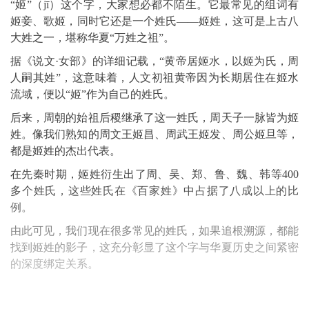
“姬”（jī）这个字，大家想必都不陌生。它最常见的组词有
姬妾、歌姬，同时它还是一个姓氏——姬姓，这可是上古八
大姓之一，堪称华夏“万姓之祖”。
据《说文·女部》的详细记载，“黄帝居姬水，以姬为氏，周
人嗣其姓”，这意味着，人文初祖黄帝因为长期居住在姬水
流域，便以“姬”作为自己的姓氏。
后来，周朝的始祖后稷继承了这一姓氏，周天子一脉皆为姬
姓。像我们熟知的周文王姬昌、周武王姬发、周公姬旦等，
都是姬姓的杰出代表。
在先秦时期，姬姓衍生出了周、吴、郑、鲁、魏、韩等400
多个姓氏，这些姓氏在《百家姓》中占据了八成以上的比
例。
由此可见，我们现在很多常见的姓氏，如果追根溯源，都能
找到姬姓的影子，这充分彰显了这个字与华夏历史之间紧密
的深度绑定关系。