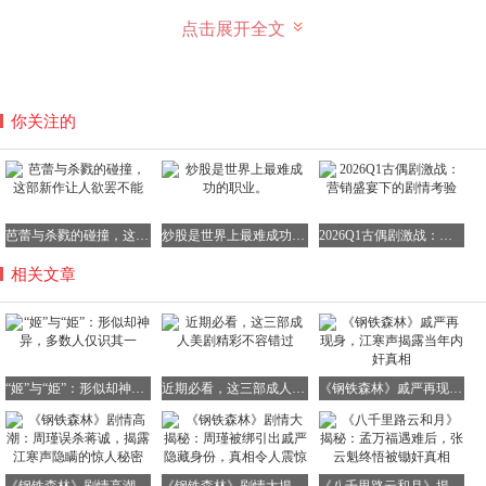
点击展开全文
由于姬姓的妇女大多出身王族，按照当时门当户对的传统原
则，其他诸侯非常乐意迎娶姬姓的女子，因此姓姬的贵族妇
女数量众多。
在先秦时期，嫁出去的女性名字常常以姓来称呼，以此标识
你关注的
血缘和婚姻关系。通常会在自己的姓氏前面加上诸侯国或夫
君的名字。例如，姬姓女子嫁到赵国就被称为“赵姬”，嫁到
齐国的则叫“齐姬”，嫁到宋国的就叫“宋姬”。
正是因为这样的原因，“姬”从单纯的姓氏，逐渐演变成
芭蕾与杀戮的碰撞，这部新作让人欲罢不能
炒股是世界上最难成功的职业。
2026Q1古偶剧激战：营销盛宴下的剧情考验
了“贵族妇女”的代名词。再往后，“姬”成为对女性的一种赞
相关文章
美称谓，类似于我们现在所说的姑娘、佳人，自带一种温婉
高贵的气质。
由于姬最初所指的对象往往是诸侯君王身份尊贵的妻子或侍
妾，所以也有姬妾的意思。到了汉代之后，“姬”基本等同于
“姬”与“姫”：形似却神异，多数人仅识其一
近期必看，这三部成人美剧精彩不容错过
《钢铁森林》戚严再现身，江寒声揭露当年内奸真相
泛称的“妾”了。