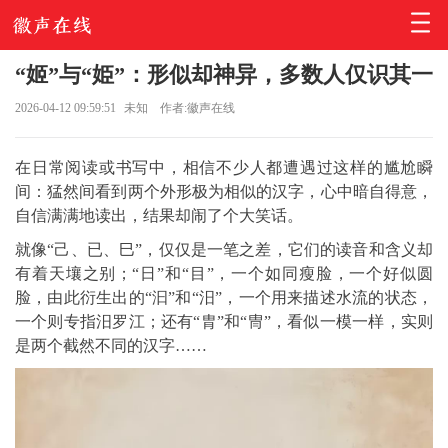
“姬”与“姫”：形似却神异，多数人仅识其一
2026-04-12 09:59:51
未知
作者:徽声在线
在日常阅读或书写中，相信不少人都遭遇过这样的尴尬瞬
间：猛然间看到两个外形极为相似的汉字，心中暗自得意，
自信满满地读出，结果却闹了个大笑话。
就像“己、已、巳”，仅仅是一笔之差，它们的读音和含义却
有着天壤之别；“日”和“目”，一个如同瘦脸，一个好似圆
脸，由此衍生出的“汩”和“汨”，一个用来描述水流的状态，
一个则专指汨罗江；还有“胄”和“冑”，看似一模一样，实则
是两个截然不同的汉字……