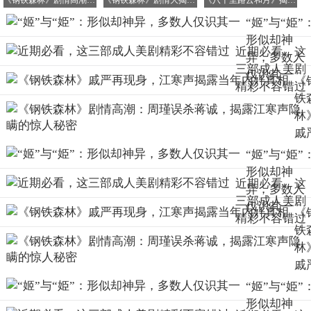
《钢铁森林》剧情高潮：周瑾误杀蒋诚，揭露江寒声隐瞒的惊人秘密
《钢铁森林》剧情大揭秘：周瑾被绑引出戚严隐藏身份，真相令人震惊
《八千里路云和月》揭秘：孟万福遇难后，张云魁终悟被锄奸真相
在古代的婚姻观念中，娶妻注重贤良淑德，而娶妾则没有那
“姬”与“姫”
么多严格的要求，只要女子有才艺、长相出众就会很受欢
形似却神
迎。因此，随着时代的演变，“姬”的含义逐渐扩展到有才艺
近期必看，这
异，多数人
的女子，比如歌姬、舞姬，这些就是专门表演歌舞的女子。
三部成人美剧
仅识其一
《
这类女子原本也可以用伎或妓来称呼，到最后“姬”的含义也
精彩不容错过
铁
与它们有了相似之处。
林
讲完了“姬”这个大家较为熟悉的“熟面孔”，接下来让我们认
戚
识一下这个几乎被人们遗忘的“生面孔”——“姫”。
再
“姬”与“姫”
很多人看到“姫”这个字时，会下意识地读成“jī”，甚至直接
身
形似却神
把它当作“姬”的异体字来使用，这其实是严重的错误！实际
近期必看，这
江
异，多数人
上，这两个字不仅读音不同，含义更是毫无关联，它们是两
三部成人美剧
声
仅识其一
《
个完全独立的汉字。
精彩不容错过
露
铁
年
“姫”读作zhěn，在古代，它最核心的含义是“古同‘缜’”，意
林
思是细密、细致、谨慎。《康熙字典》中就有明确的记
奸
戚
载，“姫，止忍切，音轸，愼也”，也就是谨慎、慎重的意
相
再
“姬”与“姫”
思。
身
形似却神