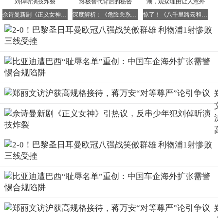
佘诗曼新剧《正义女神》引热议，反串少年犯刘倬昕演技炸裂
深度解析：《危险关系》罗梁为何选中孙俪，终极替代背后的秘密
惊了！《八千里路云和月》收视爆表却差评如潮，观众理由让人意外
最终，利物浦未能实现复仇，在全场仅有1次射门的情况
下，客场0-2不敌巴黎圣日耳曼，遭遇了联赛、足总杯和欧
冠的三连败，球队状态亟待调整。