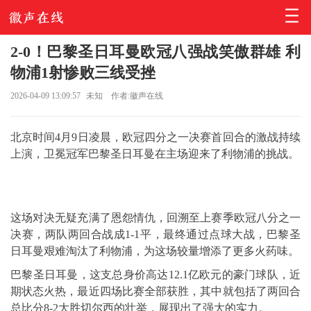
2-0！巴黎圣日耳曼欧冠八强战笑傲群雄 利
物浦1射惨败三线受挫
2026-04-09 13:09:57
未知
作者:徽声在线
北京时间4月9日凌晨，欧冠四分之一决赛首回合的激战持续
上演，卫冕冠军巴黎圣日耳曼在主场迎来了利物浦的挑战。
这场对决无疑充满了恩怨情仇，回溯至上赛季欧冠八分之一
决赛，两队两回合战成1-1平，最终通过点球大战，巴黎圣
日耳曼艰难淘汰了利物浦，为这场较量增添了更多火药味。
巴黎圣日耳曼，这支总身价高达12.1亿欧元的豪门球队，近
期状态火热，最近四场比赛全部获胜，其中就包括了两回合
总比分8-2大胜切尔西的壮举，展现出了强大的实力。