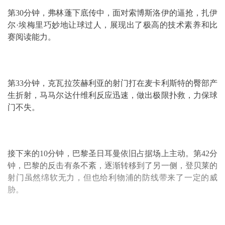
第30分钟，弗林蓬下底传中，面对索博斯洛伊的逼抢，扎伊
尔·
埃梅里
巧妙地让球过人，展现出了极高的技术素养和比
赛阅读能力。
第33分钟，克瓦拉茨赫利亚的射门打在麦卡利斯特的臀部产
生折射，马马尔达什维利反应迅速，做出极限扑救，力保球
门不失。
接下来的10分钟，巴黎圣日耳曼依旧占据场上主动。第42分
钟，巴黎的反击有条不紊，逐渐转移到了另一侧，登贝莱的
射门虽然绵软无力，但也给利物浦的防线带来了一定的威
胁。