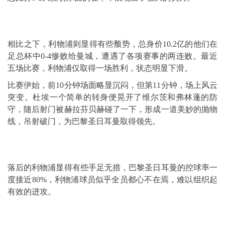
相比之下，利物浦则显得有些颓势，总身价10.2亿的他们在
足总杯中0-4惨败给曼城，遭遇了各项赛事的两连败。最近
五场比赛，利物浦仅取得一场胜利，状态明显下滑。
比赛伊始，前10分钟场面略显沉闷，但第11分钟，场上风云
突变。杜埃一个简单的转身便晃开了维尔茨和弗林蓬的防
守，随后射门被赫拉芬贝赫碰了一下，形成一道美妙的抛物
线，吊射破门，为巴黎圣日耳曼取得领先。
落后的利物浦显得有些手足无措，巴黎圣日耳曼的控球率一
度接近80%，利物浦球员似乎全员都心不在焉，难以组织起
有效的进攻。