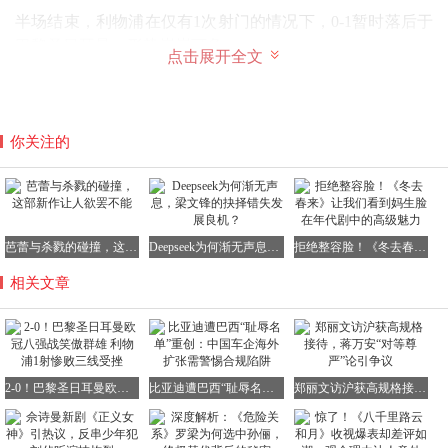
半场结束，利物浦在仅有1次射门的情况下，0-1暂时落后于
巴黎圣日耳曼，形势岌岌可危。
点击展开全文
第65分钟，巴黎圣日耳曼球员之间的默契配合再次展现无
遗，内维斯送出妙传，克瓦拉茨赫利亚如影随形，顶开赫拉
芬贝赫，晃过马马尔达什维利，将球稳稳打进，为巴黎扩大
你关注的
领先优势。
第71分钟，科纳特在禁区内的放铲动作干净利落，埃梅里应
芭蕾与杀戮的碰撞，这部新作让人欲罢不能
Deepseek为何渐无声息，梁文锋的抉择错失发展良机？
拒绝整容脸！《冬去春来》让我们看到妈生脸在年代剧中的高级魅力
声倒地，裁判最初判罚点球，但经过VAR介入后，又取消了
相关文章
点球以及黄牌的判罚，这一决定也引发了场上的争议。
2-0！巴黎圣日耳曼欧冠八强战笑傲群雄 利物浦1射惨败三线受挫
比亚迪遭巴西“耻辱名单”重创：中国车企海外扩张需警惕合规陷阱
郑丽文访沪获高规格接待，蒋万安“对等尊严”论引争议