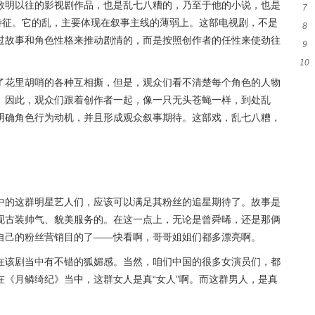
敬明以往的影视剧作品，也是乱七八糟的，乃至于他的小说，也是
7
卡
特征。它的乱，主要体现在叙事主线的薄弱上。这部电视剧，不是
8
伸的
过故事和角色性格来推动剧情的，而是按照创作者的任性来使劲往
9
静
10
人
了花里胡哨的各种互相撕，但是，观众们看不清楚每个角色的人物
去
。因此，观众们跟着创作者一起，像一只无头苍蝇一样，到处乱
明确角色行为动机，并且形成观众叙事期待。这部戏，乱七八糟，
中的这群明星艺人们，应该可以满足其粉丝的追星期待了。故事是
现古装帅气、貌美服务的。在这一点上，无论是曾舜晞，还是那俩
自己的粉丝营销目的了——快看啊，哥哥姐姐们都多漂亮啊。
在该剧当中有不错的狐媚感。当然，咱们中国的很多女演员们，都
《月鳞绮纪》当中，这群女人是真“女人”啊。而这群男人，是真