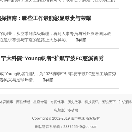
选择指南：哪些工作最能彰显尊贵与荣耀
的职业，从空乘到高级助理，再到人事专员与对外汉语国际教
在追求尊贵与荣耀的道路上大放异彩。 ...
[详细]
宁大科院“Young帆者”护航宁波FC慈溪首秀
“Young帆者”团队，为2026赛季中甲联赛宁波FC慈溪主场首秀
风采与足球热情。 ...
[详细]
体育圈事
-
两性情感
-
星座命运
-
奇闻怪事
-
历史故事
-
科技资讯
-
图说天下
-
知识百
电脑版
|
移动端
Copyright © 2002-2019 徽声在线 版权所有
删帖请联系邮箱：
283755549@qq.com