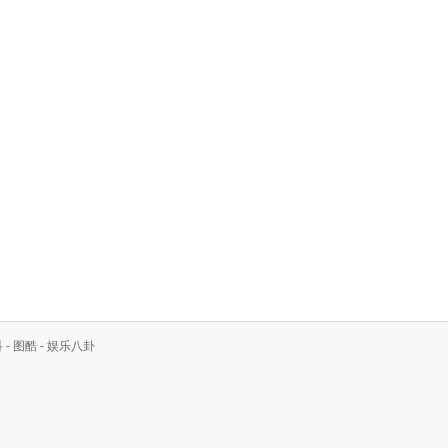
科
-
图酷
-
娱乐八卦