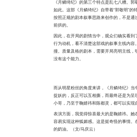
《月鳞绮纪》的第三个特点是乱七八糟。郭
如此。这部《月鳞绮纪》自带着“郭敬明”的
按照正规的剧本叙事思路来创作的，不是通
前拱的。
因此，在开局的剧情当中，观众们确实看到
行为动机，看不清楚这部戏的叙事主线内容
撞。质量及格的剧本，需要开局亮明主线，
没有这个能力。
而从明星粉丝的角度来讲，《月鳞绮纪》当
捉妖的，反正可以互相撕，而最终还是为呈
小哥，乃至于鞠婧祎和陈都灵，都可以实现
表演方面，我觉得惊喜最大的是鞠婧祎。她
容易实现这种狐媚感。这是挺奇怪的事情。在
的奶油。（文/马庆云）