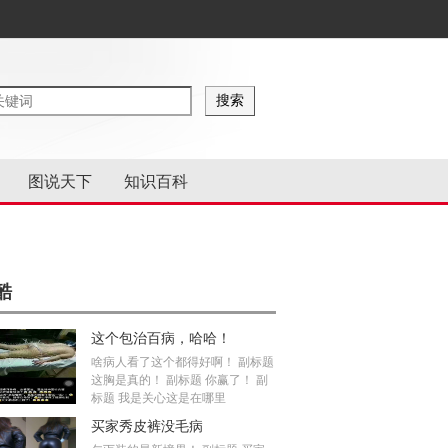
图说天下
知识百科
酷
这个包治百病，哈哈！
啥病人看了这个都得好啊！ 副标题
这胸是真的！ 副标题 你赢了！ 副
标题 我是关心这是在哪里
买家秀皮裤没毛病