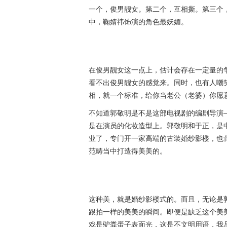
一个，俊男靓女。第二个，互相撕。第三个，
中，鞠婧祎饰演的角色最妖媚。
在俊男靓女这一点上，估计会存在一定量的
看不出俊男靓女的感觉来。同时，也有人嘲笑
相，就一个标准，给你当老公（老婆）你愿
不知道郭敬明是不是这部电视剧的编剧导演
是在演员的化妆造型上。郭敬明和于正，是
业了，专门开一家高端的古装婚纱影楼，也
范畴当中打造得美美的。
这种美，就是婚纱影楼式的。而且，无论是
跟拍一样的美美的瞬间。即便是缺乏这个美
戏是驴粪蛋子表面光，这是不文明用语，我