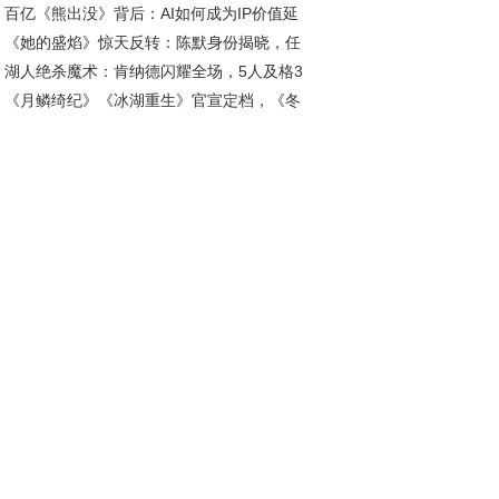
百亿《熊出没》背后：AI如何成为IP价值延
热潮
《她的盛焰》惊天反转：陈默身份揭晓，任
“放大器”?
湖人绝杀魔术：肯纳德闪耀全场，5人及格3
投靠饶雨瓷竟藏十年布局
《月鳞绮纪》《冰湖重生》官宣定档，《冬
低迷
春来》年代板块居首丨剧日报