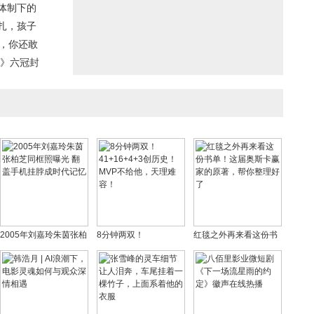
体制下的
扎，孩子
潭，你还敢
战》六冠封
2005年刘嘉玲朱茵张柏
8分钟两双！
红毯之外再来看这份书
芝同框照曝光 翻盖手机
41+16+4+3创历史！
单！这届奥斯卡赢家的
挂脖成时代记忆
MVP不给他，天理难
原著，帮你整理好了
容！