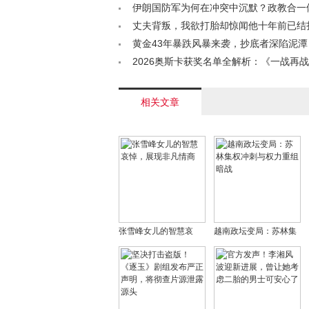
色，你怎么看？< /a>
伊朗国防军为何在冲突中沉默？政教合一
结构性困境< /a>
丈夫背叛，我欲打胎却惊闻他十年前已结
身世成谜< /a>
黄金43年暴跌风暴来袭，抄底者深陷泥
盲目跟风吗？< /a>
2026奥斯卡获奖名单全解析：《一战再
王，技术奖项花落谁家？< /a>
相关文章
张雪峰女儿的智慧哀
越南政坛变局：苏林集
悼，展现非凡情商
权冲刺与权力重组暗战