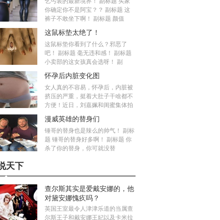
乞丐装的最新境界！ 副标题 买家
你确定你不是阿宝？？ 副标题 这
裤子不敢坐下啊！ 副标题 颜值
这鼠标垫太绝了！
这鼠标垫你看到了什么？邪恶了
吧！ 副标题 毫无违和感！ 副标题
小卖部的这女孩真会选呀！ 副
怀孕后内脏变化图
女人真的不容易，怀孕后，内脏被
挤压的严重，挺着大肚子干啥都不
方便！近日，刘嘉姵和闺蜜集体拍
漫威英雄的替身们
锤哥的替身也是辣么的帅气！ 副标
题 锤哥的替身好多啊！ 副标题 你
杀了你的替身，你可就没替
说天下
查尔斯其实是爱戴安娜的，他
对黛安娜愧疚吗？
英国王室最令人津津乐道的当属查
尔斯王子和戴安娜王妃以及卡米拉