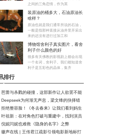
之间的三角恋情，作为英
装原油的桶多大，石油原油长
啥样？
原油也就是我们通常所说的石油，
一般是指那种直接从油井里开采出
来的还没有进行过加工和
博物馆舍利子真实图片，看舍
利子什么颜色的好
很多有关佛教的影视剧上都会出现
一个名词，舍利子。我们都知道舍
利子是五彩色的晶体，集齐
讯排行
芭蕾与杀戮的碰撞，这部新作让人欲罢不能
Deepseek为何渐无声息，梁文锋的抉择错
拒绝整容脸！《冬去春来》让我们看到妈生
发展良机？
叶祖新：在对角色打破与重建中，找到演员
在年代剧中的高级魅力
倪妮闫妮也难救《隐身的名字》之弊
质感丨对话
徽声在线 | 王传君江疏影引领电影新地标打