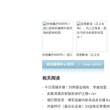
价格飙升6000%！进口
深度解读《正义女
原研药撤离中国市场的
神》：为人父母者，责
影响初现
任与担当的差距何其
大！
相关阅读
今日震撼开播！刘烨聂远领衔、李健加盟，
能否超越《狂飙》？< /a>
剧集泄露折射版权保护之痛< /a>
顿巴斯惊变：俄军战壕内射杀战友后爆头
争心理防线全面溃败< /a>
外媒呼吁《最后生还者》S3选角应尊重