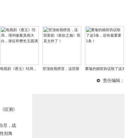
电视剧《逐玉》结局，
登顶收视榜首，这部新
董璇的婚前协议除了这3
瑾州惨案真相大白，谢
剧《权欲之巅》简直太
条，还有最重要1条！
责任编辑：
征和樊长玉圆满
炸了！
《叵测》
自尽，战
跨性别角