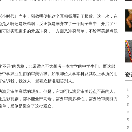
《小时代》当中，郭敬明便把这个互相撕用到了极致。这一次，在
论是人啊还是妖精啊，反正就是凑齐在了一个院子当中，开启了互
面可以实现更多的矛盾冲突，一方面又冲突简单，不给审美起点低
得化不开”的风格，非常适合不太想考一本大学的中学生们。而这部
合中学肄业生们的审美诉求。如果哪位大学本科及其以上学历的朋
资
言告诉我，我这人，就喜欢精准嘲笑别人。
1
法满足审美高端的观众。但是，它却可以满足审美起点不高的人。
2
还是影视剧，都不能全部高端，需要审美多样性，需要给审美能力
3
失
简单，反倒是迎合了这批观众。
4
脸
5
的
6