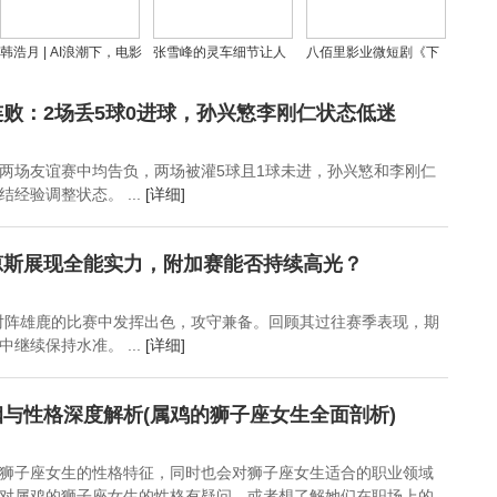
韩浩月 | AI浪潮下，电影
张雪峰的灵车细节让人
八佰里影业微短剧《下
灵魂如何与观众深情相
泪奔，车尾挂着一棵竹
一场流星雨的约定》徽
遇
子，上面系着他的衣服
声在线热播
败：2场丢5球0进球，孙兴慜李刚仁状态低迷
两场友谊赛中均告负，两场被灌5球且1球未进，孙兴慜和李刚仁
经验调整状态。 ...
[详细]
琼斯展现全能实力，附加赛能否持续高光？
对阵雄鹿的比赛中发挥出色，攻守兼备。回顾其过往赛季表现，期
继续保持水准。 ...
[详细]
与性格深度解析(属鸡的狮子座女生全面剖析)
狮子座女生的性格特征，同时也会对狮子座女生适合的职业领域
对属鸡的狮子座女生的性格有疑问，或者想了解她们在职场上的