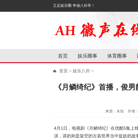
立足娱乐圈·争做八卦帝！
首页
娱乐圈事
体育圈事
首页
>
娱乐八卦
>
《月鳞绮纪》首播，俊男
来源：未知
作者
4月1日，电视剧《月鳞绮纪》在优酷5集上
演，讲的则是架空的古装世界当中捉妖的故