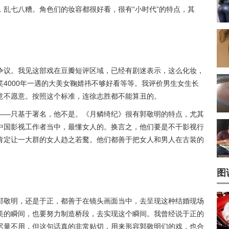
乱七八糟。角色们的妆容都很好看，很有“小时代”的特点，其
争议。我见这部戏在豆瓣短评区域，已经有剧迷表示，这么化妆，
4000年一遇的大美女鞠婧祎不够好看等等。我评价男生女生长
意不愿意。按照这个标准，连徐志胜都不能算丑的。
——只基于署名，他不是。《月鳞绮纪》很有郭敬明的特点，尤其
中国影视工作者当中，最懂女人的。换言之，他们要是不干影视行
肯定让一大群的女人趋之若鹜。他们都善于把女人和男人在古装的
图
郭敬明，还是于正，都善于在镜头画面当中，去呈现这种结婚现场
美的瞬间，也要努力制造桥段，去实现这个瞬间。我曾经说于正的
尽量不用，但这句话真的非常贴切，用来形容郭敬明们的戏，也合