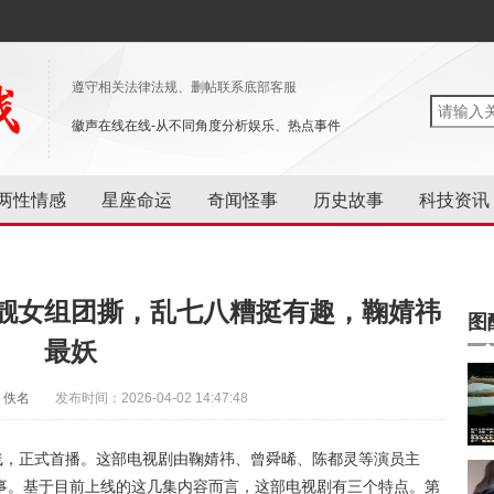
遵守相关法律法规、删帖联系底部客服
徽声在线在线-从不同角度分析娱乐、热点事件
两性情感
星座命运
奇闻怪事
历史故事
科技资讯
靓女组团撕，乱七八糟挺有趣，鞠婧祎
图
最妖
：佚名
发布时间：2026-04-02 14:47:48
线，正式首播。这部电视剧由鞠婧祎、曾舜晞、陈都灵等演员主
事。基于目前上线的这几集内容而言，这部电视剧有三个特点。第