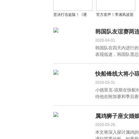
坚决打击盗版！《逐
官方发声！李湘风波迎
玉》剧组发布严正声
新进展，曾让她考虑二
明，将彻查片源泄露源
胎的男士可安心了
韩国队友谊赛两连
头
2026-04-01
韩国队在四天内进行的
表现低迷，韩国队需总结
快船锋线大将小
2026-03-31
小德里克-琼斯在快船
待他在附加赛和季后赛中
属鸡狮子座女婚姻
2026-03-26
本文将深入探讨属鸡的
进行简要分析。如果您