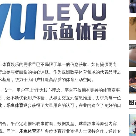
上体育娱乐的需求早已不局限于单一的信息获取。如何提供更专
行业参与者面临的核心课题。作为亚洲数字体育领域的代表品牌之
术基建，致力于为用户打造高品质的体育互动空间。
业、安全、用户至上”作为核心理念。平台不仅拥有完善的体育赛事
目，还不断优化用户体验，从界面交互到信息推送，力求为每一位
图
此，
乐鱼体育
逐步获得了大量用户的认可，在业内建立了良好的口
结合。平台定期推出赛事前瞻、数据复盘、球星故事等原创内容，
辑。同时，
乐鱼体育
还与多位体育行业资深人士保持合作，通过专