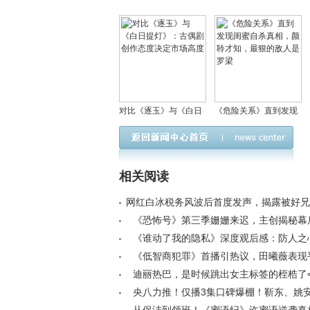
对比《逐玉》与《白日
《危险关系》直到发现
提灯》：古偶剧创作态
闺蜜自杀真相，颜聆才
度决定市场高度
知，最狠的敌人是罗梁
相关阅读
网红白冰税务风波后首度发声，揭露被好兄
千万内幕< /a>
《恐怖号》第三季姗姗来迟，主创揭秘幕
选之严谨< /a>
《谁动了我的隐私》深度观后感：防人之
无，莫贪小利失大局< /a>
《低智商犯罪》首播引热议，田曦薇表现
骁王传君成亮点< /a>
迪丽热巴，是时候跳出女主标签的桎梏了< 
央八力推！仅播3集口碑爆棚！靳东、姚