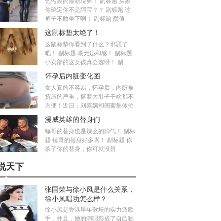
乞丐装的最新境界！ 副标题 买家
你确定你不是阿宝？？ 副标题 这
裤子不敢坐下啊！ 副标题 颜值
这鼠标垫太绝了！
这鼠标垫你看到了什么？邪恶了
吧！ 副标题 毫无违和感！ 副标题
小卖部的这女孩真会选呀！ 副
怀孕后内脏变化图
女人真的不容易，怀孕后，内脏被
挤压的严重，挺着大肚子干啥都不
方便！近日，刘嘉姵和闺蜜集体拍
漫威英雄的替身们
锤哥的替身也是辣么的帅气！ 副标
题 锤哥的替身好多啊！ 副标题 你
杀了你的替身，你可就没替
说天下
张国荣与徐小凤是什么关系，
徐小凤唱功怎么样？
徐小凤是香港早年歌坛的实力派歌
手，并且，她的演唱形成了自己独