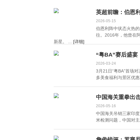
续订：八集剧本出炉，
谋剧《孔雀东南飞》秦
新感情线引期待
昊汤唯蒋奇明颠覆演绎
英超前瞻：伯恩利
2026-05-15
伯恩利阵中状态火热的
往。2016年，他曾
新星。 ...
[详细]
“粤BA”赛后盛
2026-03-24
3月21日“粤BA”
多美食福利与景区优惠，
中国海关重拳出
2026-05-16
中国海关吊销三家印度
米检测问题，中国对主粮
詹俊锐评：罗塞