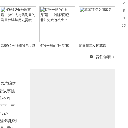
7
8
单
9
猜
10
渔
探秘9.2分神剧背后，狄
接张一昂的“神探”运，
韩国顶流女团幕后
仁杰与武则天的君臣权
《低智商犯罪》凭啥这
责任编辑：
谋与历史贡献
么火？
弟坑骗数
后故事挑
心不可
平平，王
/a>
安濂精彩对