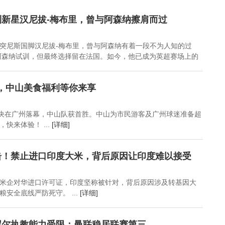
《古战场传奇》终章领
队》星光形象大变，第
战撕毁停火，内塔尼亚
衔周五剧集大战
一季与第五季对比引热
胡内外交困或入狱
新星汉尼拔-梅布里，曾与阿森纳擦肩而过
议
突尼斯国脚汉尼拔-梅布里，曾与阿森纳有着一段不为人知的过
在阿森纳试训，但最终选择留在法国。如今，他已成为英超赛场上的
宴，中山美食福利等你来享
首场对决在广州落幕，中山队获首胜。中山为市民游客及广州球迷准备超
快来体验！ ...
[详细]
击！禁止进口印度大米，背后原因让印度难以接受
米企对华进口许可证，印度坚称被针对，背后原因涉及转基因大
安全底线严防死守。 ...
[详细]
尼尔执教能力受限；曼联稳居联赛第三