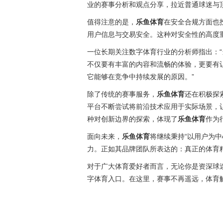
业的赛事分析和观点分享，拉近普通球迷与
值得注意的是，
乐鱼体育
在安全合规方面也
用户信息与交易安全。这种对安全性的高度
一位长期关注数字体育行业的分析师指出：
不仅要有丰富的内容和流畅的体验，更要有
它能够在竞争中持续发展的原因。”
除了传统的赛事服务，
乐鱼体育
还在积极探
平台不断尝试将前沿技术应用于实际场景，
种对创新边界的探索，体现了
乐鱼体育
作为
面向未来，
乐鱼体育
将继续秉持“以用户为
力。正如其品牌团队所表达的：真正的体育
对于广大体育爱好者而言，无论你是资深球
字体育入口。在这里，赛事不再遥远，体育