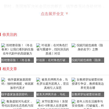
那时，美国海军次长金贝尔曾断言，钱学森无论身处何地，
其价值都堪比五个师的兵力。
点击展开全文
为了留住这位“五个师”的瑰宝，美国人不惜血本，提供别
墅、终身教授职位，甚至赋予其进出五角大楼的特权，待遇
之优厚，令人咋舌。
你关注的
然而，当发现无法挽留时，美国人的态度骤变。
拒绝整容脸！《冬去春来》让我们看到妈生脸在年代剧中的高级魅力
叶祖新：在对角色打破与重建中，找到演员的质感丨对话
倪妮闫妮也难救《隐身的名字》之弊
长达五年的软禁，无休止的审讯，甚至将钱学森囚禁于特米
诺岛上的死牢，那里仅有一扇铁窗，透进微弱的光线。
相关文章
短短半月，钱学森暴瘦30斤，一度失声，无法言语。
面对如此境遇，换作常人，或许早已崩溃，一边是高薪豪宅
的诱惑，一边是坐牢杀头的威胁，心态岂能不崩？
钱学森家族基因密码：独特择偶观，铸就家族世代英才
被美关押两月余，马杜罗出庭判若两人，背后真相引人深思
女教师穿短裙蕾丝袜授课引争议，教师着装边界究竟在哪