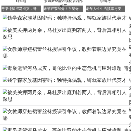
但钱家夫妇，却展现出了惊人的坚韧与骨气。
毒枭遗留河马成灾，哥伦比亚的生态危机与应对难题
末节狂轰39分！东契奇41+8率湖人击溃篮网 詹姆斯全能表现稳居西部前三
老年人性生活频率与安全指南：打破偏见，科学看待
在被特务24小时用探照灯死死盯住的日子里，蒋英毅然将钢
琴搬至客厅中央，既然无法外出，便在家中举办音乐会。
那场景，宛如在枪口下翩翩起舞，既优雅得令人心疼，又硬
气得令人敬畏。
这位女高音歌唱家，用莫扎特与贝多芬的旋律，为丈夫构筑
毒
了一个精神上的避风港。
遗
河
这，便是钱家所讲究的“门当户对”——非关财富，而在于灵
魂的契合与坚韧。
成
灾
蒋英出身名门，父亲是“百将之师”蒋百里，表弟是武侠小说
哥
大师金庸，这样的家庭背景，让她柔情中蕴含着钢筋铁骨般
比
的坚韧。
的
那么，为何钱家总能涌现出如此多的杰出人才呢？
态
毒