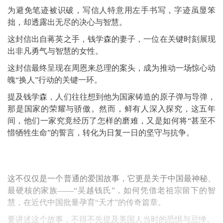
为避免笔迹被识破，写信人特意用左手书写，字迹虽显笨
拙，却透露出无尽的决心与智慧。
这封信出自蒋英之手，
钱学森
的妻子，一位在关键时刻展现
出非凡勇气与智慧的女性。
这封信最终呈现在周恩来总理的案头，成为推动一场惊心动
魄“换人”行动的关键一环。
提及钱学森，人们往往想到他为国家铸造的原子弹与导弹，
那是国家的荣耀与骄傲。然而，鲜有人深入探究，这五年
间，他们一家究竟经历了怎样的磨难，又是如何将“甚至不
惜牺牲生命”的誓言，转化为日复一日的坚守与抗争。
这不仅仅是一个普通的爱国故事，它更是关于中国最神秘、
最硬核的家族——“吴越钱氏”，如何凭借老祖宗留下的智
慧，在近代中国批量孕育“天才”的传奇篇章。
要讲述这个故事，不得不先提及美国人当时的恐惧与忌惮。