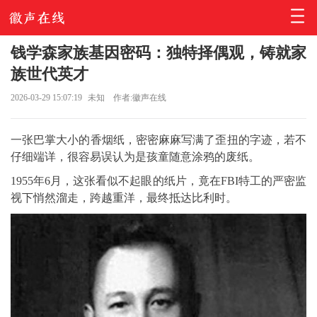
钱学森家族基因密码：独特择偶观，铸就家
族世代英才
2026-03-29 15:07:19
未知
作者:徽声在线
一张巴掌大小的香烟纸，密密麻麻写满了歪扭的字迹，若不
仔细端详，很容易误认为是孩童随意涂鸦的废纸。
1955年6月，这张看似不起眼的纸片，竟在FBI特工的严密监
视下悄然溜走，跨越重洋，最终抵达比利时。