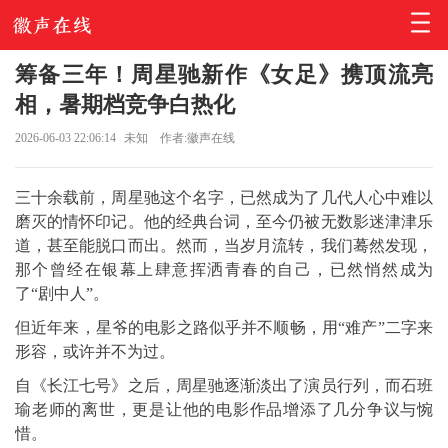
筹备三年！周星驰新作《女足》携顶流亮
相，暑期档竞争白热化
2026-06-03 22:06:14
未知
作者:徽声在线
三十余载前，周星驰这个名字，已然成为了几代人心中难以
磨灭的情怀印记。他的经典台词，至今仍被无数影迷津津乐
道，甚至能脱口而出。然而，当岁月流转，我们蓦然发现，
那个曾经在银幕上肆意挥洒青春的自己，已然悄然成为
了“剧中人”。
但近年来，星爷的电影之路似乎并不顺畅，用“难产”二字来
形容，或许并不为过。
自《长江七号》之后，周星驰逐渐淡出了演员行列，而石班
瑜老师的离世，更是让他的电影作品增添了几分争议与惋
惜。