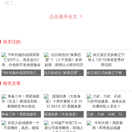
知了。
但电影《女足》则不同，它可是星爷的大手笔，筹备时间长
点击展开全文
达三年之久。特别是在《美人鱼2》难产之后，这部电影更
是承载了无数影迷的期待。
电影《女足》无疑是一部情怀之作，它巧妙地致敬了星爷的
你关注的
经典电影《少林足球》。在这部作品中，周星驰将体育竞赛
与武林功夫完美融合，营造出了一种既搞笑又诙谐的氛围。
79年对越作战我军阵亡近8千人，骨灰盒分2类，白色的不发放抚恤金
抗日剧也玩“换乘恋爱”？《八千里路》差评如潮，剧情让人瞠目结舌
徐正源正式执教辽宁铁人 5月7日将迎首秀对阵旧部
在新版《女足》中，故事依旧沿用了20多年前的经典配方。
相关文章
女主是娥媚队的队员，她们在队长双双的带领下，勇敢挑战
女足亚冠杯。
起初，她们并不被看好，但师兄徐风的到来，为娥媚队带来
了转机。然而，双双与徐风之间却产生了分歧和争执，导致
筹备三年！周星驰新作《女足》携顶流亮相，暑期档竞争白热化
国漫经典《大鱼海棠》十周年重映 6 月 19 日 IMAX 2D 震撼来袭
25岁、35岁、45岁、55岁开始健身，身体会发生哪些惊人变化？
男主倒向了对立面。最终，女子队重整旗鼓，成功战胜了徐
风的队伍。