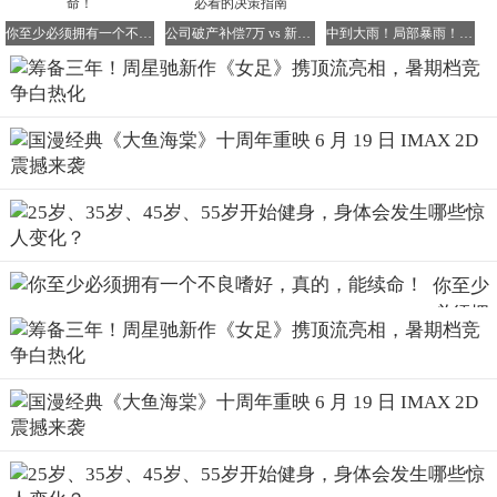
这依旧是周氏喜剧的经典风格和叙事方式，小人物的逆袭与
励志，与星爷往日的作品如出一辙。
你至少必须拥有一个不良嗜好，真的，能续命！
公司破产补偿7万 vs 新公司薪资翻倍：职场人必看的决策指南
中到大雨！局部暴雨！即将抵达福建
然而，电影梗概虽已明了，但能否在故事中融入新意，才是
观众最为关心的问题。
自2023年星爷发布演员招募令和剧本以来，这部电影便频频
登上热搜榜，成为影迷们热议的话题。
去年，《女足》顺利杀青，按理说今年应该是一个合适的上
你至少
映时机。春节档虽已错过，但暑假档无疑是一个绝佳的选
必须拥
择。想象一下，世界杯期间，电影上映，气氛与情怀瞬间拉
有一个
满，谁不想为星爷“还上一张电影票”呢？
不良嗜
然而，这部电影虽然热度颇高，但也面临着不少挑战。
好，真
首先，电影阵容中虽有张小斐这样的影后加盟，还有张艺兴
的，能
和迪丽热巴这样的顶流明星助阵，但他们的粉丝群体复杂，
续命！
黑红粉丝并存，很容易让讨论的焦点从电影制作转移到流量