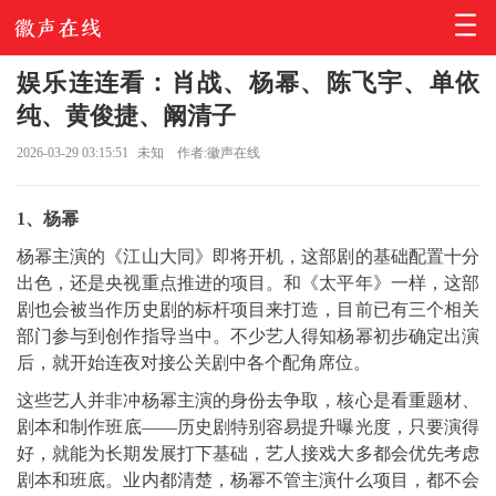
娱乐连连看：肖战、杨幂、陈飞宇、单依
纯、黄俊捷、阚清子
2026-03-29 03:15:51
未知
作者:徽声在线
1、杨幂
杨幂主演的《江山大同》即将开机，这部剧的基础配置十分
出色，还是央视重点推进的项目。和《太平年》一样，这部
剧也会被当作历史剧的标杆项目来打造，目前已有三个相关
部门参与到创作指导当中。不少艺人得知杨幂初步确定出演
后，就开始连夜对接公关剧中各个配角席位。
这些艺人并非冲杨幂主演的身份去争取，核心是看重题材、
剧本和制作班底——历史剧特别容易提升曝光度，只要演得
好，就能为长期发展打下基础，艺人接戏大多都会优先考虑
剧本和班底。业内都清楚，杨幂不管主演什么项目，都不会