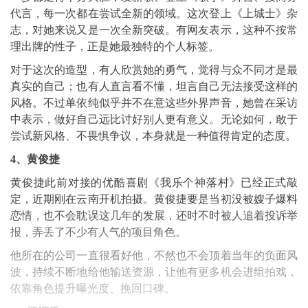
代言，每一次都在尝试全新的领域。这次登上《上城士》杂
志，对她来说又是一次全新突破。有网友表示，这种不按常
理出牌的性子，正是她最独特的个人标签。
对于这次的造型，有人欣赏她的勇气，觉得与众不同才是最
真实的自己；也有人直言看不懂，坦言自己无法接受这样的
风格。不过单依纯似乎并不在意这些外界声音，她曾在采访
中表示，做好自己远比讨好别人更有意义。无论如何，敢于
尝试新风格、不畏惧争议，本身就是一种值得肯定的态度。
4、
黄俊捷
黄俊捷此前对接的优酷喜剧《我乐个神落村》已经正式敲
定，近期刚在云南开机拍摄。黄俊捷要是当初没被嫂子爆料
恋情，也不会耽误这几年的发展，还时不时被人追着投诉举
报，弄丢了不少有人气的项目角色。
他所在的公司一直很看好他，不然也不会顶着当年的负面风
波，持续不断地给他输送资源，让他有更多机会进组拍戏，
依靠角色提升曝光度、挽回口碑。