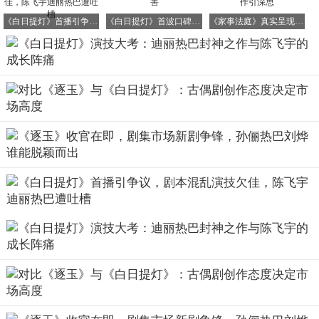
在多年前，他的工商大学校友就曾对他极力称赞，直言他并
《白日提灯》首播引争议，剧本混乱演技欠佳，陈飞宇迪丽热巴遭吐槽
《白日提灯》首波口碑揭晓！观众评价直击要害
《家事法庭》真实呈现底层生活，龚俊严选佳作引深思
非刻意打造的媒介产物。
因为他从未接受过任何刻意的包装与精心设计，他始终保持
本真，无论过往还是当下，都是最真实、最纯粹的模样。可
以说，他是内娱中难得一见的纯粹存在，如同一股清流般独
树一帜。也正因如此，才有不少人难以容下他，只是那些人
既看不惯他的优秀，又无法与之比肩的模样，实在显得格外
滑稽可笑。