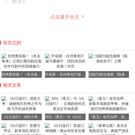
5、
阚清子
阚清子在一档节目中与李晟连线时透露，自己现在体重116
点击展开全文
斤，最大的心愿是瘦到90斤，随后她翻开答案之书，上面赫
然写着“别犯傻了”，看到这几个字，她满脸都是无奈。李晟
听到后赶紧安慰她，直言答案之书说得很有道理，身材好不
好不在于瘦到90斤，健康才是最重要的，不得不说李晟的情
你关注的
商真的很高。
阚清子刚生完孩子没多久，这个体重其实很正常。而且她现
在正在参加《浪姐》，这个舞台向来是减重的“利器”，只要
多坚持几期，估计就能实现自己的减重目标。不过李晟说的
拒绝整容脸！《冬去春来》让我们看到妈生脸在年代剧中的高级魅力
叶祖新：在对角色打破与重建中，找到演员的质感丨对话
倪妮闫妮也难救《隐身的名字》之弊
也没错，无论体重多少，健康永远都排在第一位。
相关文章
6、肖战
肖战拥有极为出众、极具典型东方韵味的轮廓五官，这也成
为他能够风靡国内外的重要基础。当然审美本就因人而异，
每个人心中都有属于自己的评判尺度，对此无需强求一致。
《白日提灯》演技大考：迪丽热巴封神之作与陈飞宇的成长阵痛
对比《逐玉》与《白日提灯》：古偶剧创作态度决定市场高度
《逐玉》收官在即，剧集市场新剧争锋，孙俪热巴刘烨谁能脱颖而出
但有一点是所有人有目共睹、难以辩驳的，那便是他自始至
终都坚守着传统优良的品行与作风，从未有过丝毫懈怠。早