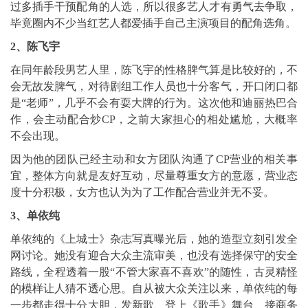
过多插手干预配角的人选，所以很多艺人才有勇气去争取，
毕竟圈内不少当红艺人都爱插手自己主演项目的配角选角。
2、
陈飞宇
在同年龄段男艺人里，陈飞宇的性格脾气算是比较好的，不
会无故发脾气，对待剧组工作人员也十分客气，开口闭口都
是“老师”，几乎不会有耍大牌的行为。这次他和迪丽热巴合
作，会主动配合炒CP，之前大家担心的相处尴尬，大概率
不会出现。
因为他的团队已经主动和女方团队沟通了CP营业的相关事
宜，整体方向就是友好互动，尽量尊重女方的意愿，营业态
度十分积极，女方也认为为了工作配合营业并无不妥。
3、
单依纯
单依纯的《上城士》杂志写真曝光后，她的造型立刻引发全
网讨论。她没有迎合大众主流审美，也没有选择保守的安全
路线，全程透着一股“不管大家喜不喜欢”的随性，古灵精怪
的模样让人猜不透心思。自从被大众关注以来，单依纯的每
一步都走得十分大胆，发新歌、登上《歌手》舞台、接商务