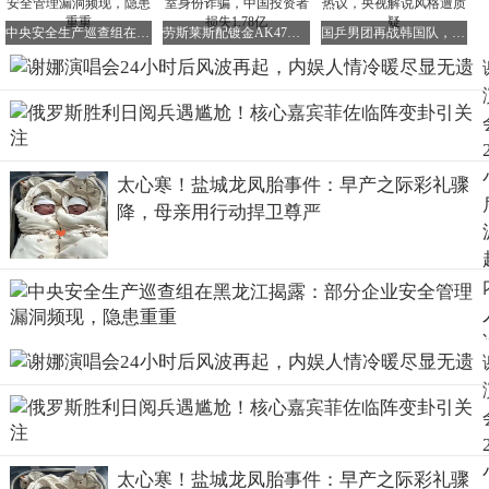
许多网友纷纷表示不解，认为她作为主持人已经非常成功，
中央安全生产巡查组在黑龙江揭露：部分企业安全管理漏洞频现，隐患重重
劳斯莱斯配镀金AK47！美国兄弟伪造王室身份诈骗，中国投资者损失1.78亿
国乒男团再战韩国队，赛程揭晓王皓排兵引热议，央视解说风格遭质疑
何必非要去凑歌手的热闹呢？
毕竟，她出道这么多年来，从未以歌手身份发行过单曲或举
办过演出。
除了在综艺节目中偶尔搞怪唱几句《菠萝菠萝蜜》之外，她
几乎没有任何主打歌曲，怎么敢开万人演唱会呢？
太心寒！盐城龙凤胎事件：早产之际彩礼骤
降，母亲用行动捍卫尊严
尽管网友们质疑声不断，但谢娜的死忠粉们却给予了她坚定
的支持。
据大麦网等平台的数据显示，谢娜刚宣布开演唱会，就有近
20万人进行了预约。
然而，她选择的成都演艺中心规模却相对较小，公开发售的
门票仅有7500多个座位。
太心寒！盐城龙凤胎事件：早产之际彩礼骤