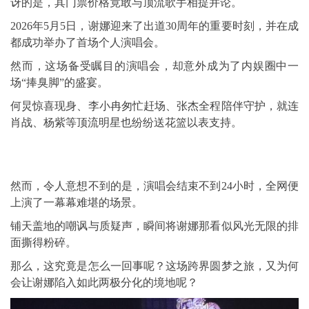
讶的是，其门票价格竟敢与顶流歌手相提并论。
2026年5月5日，谢娜迎来了出道30周年的重要时刻，并在成
都成功举办了首场个人演唱会。
然而，这场备受瞩目的演唱会，却意外成为了内娱圈中一
场“捧臭脚”的盛宴。
何炅惊喜现身、
李小冉
匆忙赶场、张杰全程陪伴守护，就连
肖战、杨紫等顶流明星也纷纷送花篮以表支持。
然而，令人意想不到的是，演唱会结束不到24小时，全网便
上演了一幕幕难堪的场景。
铺天盖地的嘲讽与质疑声，瞬间将谢娜那看似风光无限的排
面撕得粉碎。
那么，这究竟是怎么一回事呢？这场跨界圆梦之旅，又为何
会让谢娜陷入如此两极分化的境地呢？