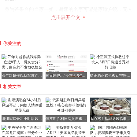
身为芒果台的当家一姐，谢娜的名字可谓是家喻户晓，无人
不知。
点击展开全文
无论是《快乐大本营》中的搞笑担当，还是各类综艺、晚会
的主持人，她都凭借出色的表现赢得了无数粉丝的喜爱。
你关注的
然而，谁也没有料到，这位主持人竟然会突然宣布要举办个
人演唱会。
79年对越作战我军阵亡近8千人，骨灰盒分2类，白色的不发放抚恤金
抗日剧也玩“换乘恋爱”？《八千里路》差评如潮，剧情让人瞠目结舌
徐正源正式执教辽宁铁人 5月7日将迎首秀对阵旧部
这不仅是她的跨界首秀，更具有特殊的意义——出道30周年
相关文章
的纪念。
尤其是5月6日的第二场演唱会，还恰逢她45岁的生日，三重
意义叠加，使得这场演出更加引人注目。
谢娜演唱会24小时后风波再起，内娱人情冷暖尽显无遗
俄罗斯胜利日阅兵遇尴尬！核心嘉宾菲佐临阵变卦引关注
太心寒！盐城龙凤胎事件：早产之际彩礼骤降，母亲用行动捍卫尊严
消息一出，立刻在网上引起了轩然大波。