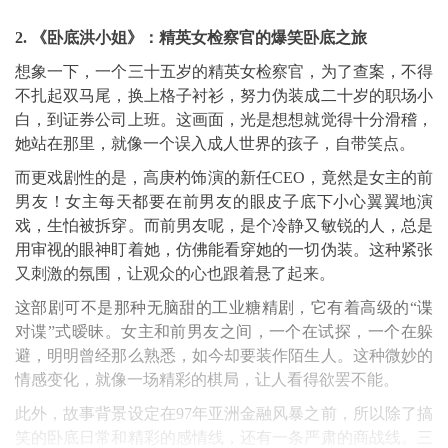
2. 《卧底洪小姐》：精英女检察官的爆笑卧底之旅
想象一下，一个三十五岁的精英女检察官，为了查案，不得
不扎起双马尾，换上格子衬衫，努力伪装成二十岁的职场小
白，到证券公司上班。这画面，光是想想就觉得十分滑稽，
她站在那里，就像一个误入成人世界的孩子，自带笑点。
而更戏剧性的是，高庚杓饰演的新任CEO，竟然是女主的前
男友！女主每天都要在前男友的眼皮子底下小心翼翼地演
戏，生怕被拆穿。而前男友呢，是个冷静又敏锐的人，总是
用审视的眼神盯着她，仿佛能看穿她的一切伪装。这种紧张
又刺激的氛围，让观众的心也跟着悬了起来。
这部剧可不是那种无脑甜的工业糖精剧，它有着高级的“谍
对谍”式暧昧。女主和前男友之间，一个在试探，一个在躲
避，明明曾经那么熟悉，如今却要装作陌生人。这种微妙的
情感变化，就像一场精彩的棋局，让人看得欲罢不能。
此外，故事背景设定在97年亚洲金融风暴之前，所以除了搞
笑的卧底日常和精彩的感情线，还有一条严肃的商战线。三