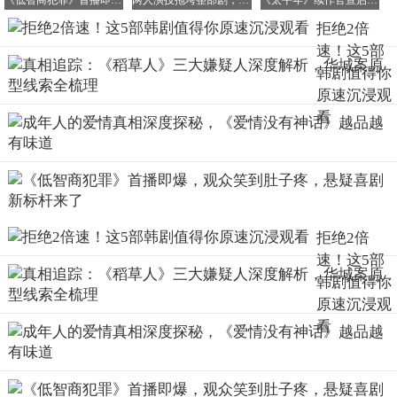
《低智商犯罪》首播即爆，观众笑到肚子疼，悬疑喜剧新标杆来了
两人演技拖垮整部剧，一个只会瞪眼一个疲态尽显，难怪观众纷纷弃剧
《太平年》续作官宣启动！杨磊确认原班回归，网友提案引爆历史圈
要的是如何与它和平共处。
拒绝2倍
速！这5部
这部剧没有强行安排反转和逆袭的情节，也没有让主角突然
开挂变成人生赢家。他们到最后可能依然很普通，但他们学
韩剧值得你
会了带着自卑继续勇敢地往前走，这种真实而温暖的成长，
原速沉浸观
让观众产生了强烈的共鸣。
看
4. 《稻草人》：比绝望更致命的无力感
很多人可能会把这部剧和经典的《杀人回忆》相比较，但它
拒绝2倍
们有着本质的区别。《杀人回忆》讲述的是“找不到凶手的
速！这5部
绝望”，而《稻草人》则聚焦于“知道凶手是谁之后的无力
韩剧值得你
感”，这种无力感更加致郁，也更加深刻，让人在看完后久
原速沉浸观
久无法释怀。
看
朴海秀饰演的刑警，从1988年的执念深重，到2019年的满心
破碎，他的内心经历了巨大的转变。剧中展现的霸凌受害者
和施暴者多年后再纠缠在一起的扭曲关系，让人看得气愤不