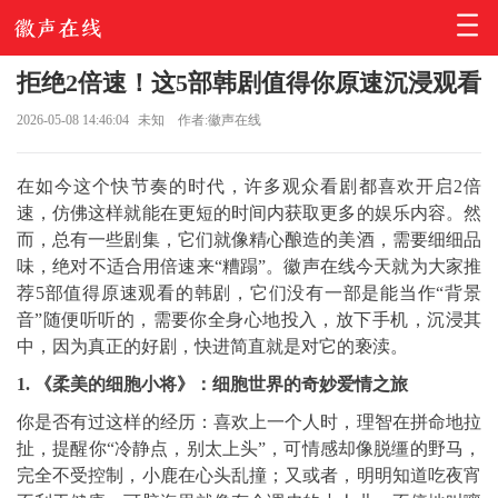
拒绝2倍速！这5部韩剧值得你原速沉浸观看
2026-05-08 14:46:04
未知
作者:徽声在线
在如今这个快节奏的时代，许多观众看剧都喜欢开启2倍
速，仿佛这样就能在更短的时间内获取更多的娱乐内容。然
而，总有一些剧集，它们就像精心酿造的美酒，需要细细品
味，绝对不适合用倍速来“糟蹋”。徽声在线今天就为大家推
荐5部值得原速观看的韩剧，它们没有一部是能当作“背景
音”随便听听的，需要你全身心地投入，放下手机，沉浸其
中，因为真正的好剧，快进简直就是对它的亵渎。
1. 《柔美的细胞小将》：细胞世界的奇妙爱情之旅
你是否有过这样的经历：喜欢上一个人时，理智在拼命地拉
扯，提醒你“冷静点，别太上头”，可情感却像脱缰的野马，
完全不受控制，小鹿在心头乱撞；又或者，明明知道吃夜宵