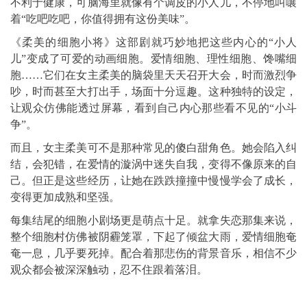
不利于健康，可脑海里就像有个调皮的小人儿，不停地叫嚷
着“吃吧吃吧，你值得拥有这份美味”。
《柔美的细胞小将》这部剧就巧妙地把这些内心的“小人
儿”变成了可爱的动画细胞。爱情细胞、理性细胞、馋嘴细
胞……它们在女主柔美的脑袋里天天召开大会，时而激烈争
吵，时而甚至大打出手，场面十分逗趣。这种独特的设定，
让观众仿佛能透过屏幕，看到自己内心那些看不见的“小斗
争”。
而且，女主柔美可不是那种常见的傻白甜角色。她会陷入纠
结，会犯错，在爱情的漩涡中迷失自我，变得不像原来的自
己。但正是这些经历，让她在跌跌撞撞中慢慢学会了成长，
变得更加成熟和坚强。
每集结尾的细胞小剧场更是萌点十足。就拿失恋那集来说，
整个细胞村仿佛被阴霾笼罩，下起了倾盆大雨，爱情细胞奄
奄一息，几乎要死掉。配合着那悲伤的背景音乐，相信不少
观众都会被深深触动，忍不住跟着落泪。