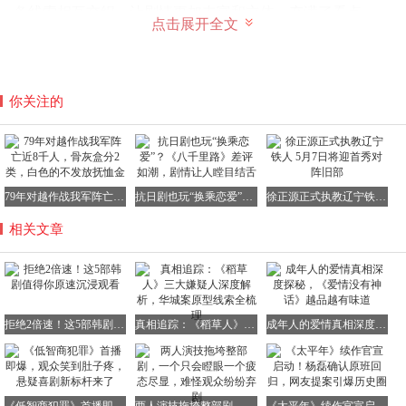
条线索相互交织，让剧情更加丰富和立体，充满了看点。
点击展开全文
3. 《努力克服自卑的我们》：平凡人的自卑与成长
你关注的
在现实生活中，我们每个人或多或少都有过自卑的时刻。就
像剧中的黄东满，一个40岁还没能出道的导演，在朋友面前
总是吹牛逞强，可回到家，却只能对着镜子发呆，陷入自我
怀疑。还有卞恩雅，表面上是光鲜亮丽的PD，实际上压力
79年对越作战我军阵亡近8千人，骨灰盒分2类，白色的不发放抚恤金
抗日剧也玩“换乘恋爱”？《八千里路》差评如潮，剧情让人瞠目结舌
徐正源正式执教辽宁铁人 5月7日将迎首秀对阵旧部
大到经常流鼻血。
相关文章
这不就是我们大多数人的真实写照吗？每天化好精致的妆容
出门，在地铁上却偷偷崩溃，强装坚强。剧中有一个特别戳
人的细节，就是“情绪手表”。当自卑情绪超标时，手表就会
发出警报。要是现实中有这样的手表，估计很多人从早上出
拒绝2倍速！这5部韩剧值得你原速沉浸观看
真相追踪：《稻草人》三大嫌疑人深度解析，华城案原型线索全梳理
成年人的爱情真相深度探秘，《爱情没有神话》越品越有味道
门就开始响个不停了。
不过，有意思的是，随着剧情的发展，手表后来不再响了。
这并不是因为主角们不再焦虑了，而是他们接受了“焦虑就
是自己的一部分”这个事实。他们明白，自卑并不可怕，重