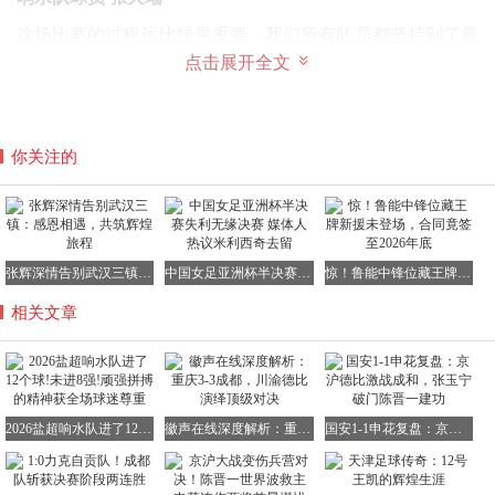
这场比赛的过程远比结果重要，我们所有队员都坚持到了最
后一刻，充分展现了我们响水县队的精神风貌和体育精神。
点击展开全文
这次比赛的经历会成为我们球队最宝贵的财富。
绿茵承载热爱，竞技联结情谊。本场赛事不仅为广大球迷奉
上一场激情澎湃的足球盛宴，更以足球为纽带，深度串联起
你关注的
两地之间的文体互动与友好往来，让竞技魅力与人文温度在
赛场交融生辉。
响水队虽以憾负收场，却在绿茵场上镌刻下
坚韧拼搏、永不言弃的精神印记。
这份全力以赴的信念，不
仅是我县足球精神的生动注脚，更将成为激励全县深耕群众
张辉深情告别武汉三镇：感恩相遇，共筑辉煌旅程
中国女足亚洲杯半决赛失利无缘决赛 媒体人热议米利西奇去留
惊！鲁能中锋位藏王牌新援未登场，合同竟签至2026年底
体育事业的精神引擎。
相关文章
2026盐超响水队进了12个球!未进8强!顽强拼搏的精神获全场球迷尊重
徽声在线深度解析：重庆3-3成都，川渝德比演绎顶级对决
国安1-1申花复盘：京沪德比激战成和，张玉宁破门陈晋一建功