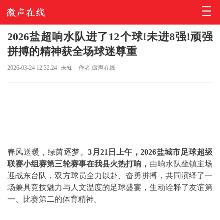
2026盐超响水队进了12个球!未进8强!顽强
拼搏的精神获全场球迷尊重
2026-03-24 12:32:24
未知
作者:徽声在线
春风送暖，绿茵逐梦。
3月21日上午，2026盐城市足球超级
联赛小组赛第三轮赛事在我县火热打响，
由响水队坐镇主场
迎战东台队，双方球员全力以赴、奋勇拼搏，共同演绎了一
场兼具竞技魅力与人文温度的足球盛宴，生动诠释了友谊第
一、比赛第二的体育精神。