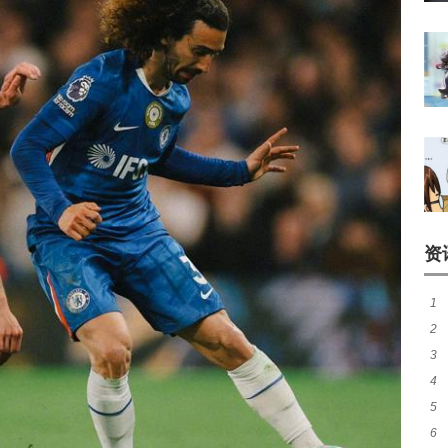
资
1
2
3
续
4
最
5
内
6
比