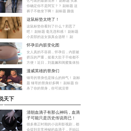
乞丐装的最新境界！ 副标题 买家
你确定你不是阿宝？？ 副标题 这
裤子不敢坐下啊！ 副标题 颜值
这鼠标垫太绝了！
这鼠标垫你看到了什么？邪恶了
吧！ 副标题 毫无违和感！ 副标题
小卖部的这女孩真会选呀！ 副
怀孕后内脏变化图
女人真的不容易，怀孕后，内脏被
挤压的严重，挺着大肚子干啥都不
方便！近日，刘嘉姵和闺蜜集体拍
漫威英雄的替身们
锤哥的替身也是辣么的帅气！ 副标
题 锤哥的替身好多啊！ 副标题 你
杀了你的替身，你可就没替
说天下
清朝血滴子有那么神吗，血滴
子可能只是历史传说而已！
很多雍正时期的小说和影视剧，都
会提到非常神秘的血滴子，开始以