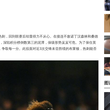
热刺，回到联赛后却显得力不从心。在接连不敌诺丁汉森林和桑德
战绩，深陷积分榜倒数第三的泥潭，保级形势岌岌可危。为了保住英
，争取每一分。此役面对近3次交锋未尝胜绩的布莱顿，热刺能否
图