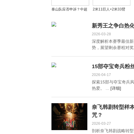
泰山队应否申诉？中超
2米11巨人+2米33臂
VAR判罚引争议，谢文
展！NBA首轮秀或空降
能有效进球遭误判
广东，杜锋冲击总冠军
新秀王之争白热
添利器
2026-03-28
深度解析本赛季最佳新
势，展望剩余赛程对奖项
15部夺宝奇兵粉
2026-04-17
探索15部与夺宝奇兵
热爱。 ...
[详细]
奈飞韩剧转型样本
咒？
2026-03-27
剖析奈飞韩剧战略转型