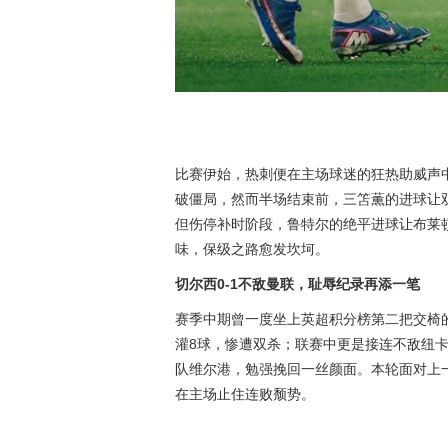
比赛伊始，热刺便在主场球迷的狂热助威声
破僵局，然而半场结束前，三笘薫的进球让
但伤停补时阶段，鲁特尔的绝平进球让布莱顿
味，保级之路愈发坎坷。
切尔西0-1不敌曼联，耻辱纪录再添一笔
赛季中期曾一度坐上英超积分榜第二把交椅的
灌8球，惨遭双杀；联赛中更是接连不敌纽
队维尔港，勉强挽回一丝颜面。本轮面对上
在主场止住连败颓势。