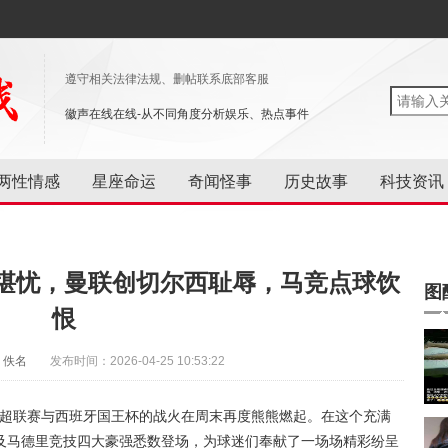
遵守相关法律法规、删帖联系底部客服
徽声在线在线-从不同角度分析娱乐、热点事件
两性情感
星座命运
奇闻怪事
历史故事
科技资讯
堪忧，曼联创切尔西耻辱，马竞点球饮
图
恨
：佚名
发布时间：2026-04-25 10:53:22
英超联赛与西班牙国王杯的战火在周末再度熊熊燃起。在这个充满
及马德里竞技四大豪强悉数登场，为球迷们奉献了一场场精彩纷呈