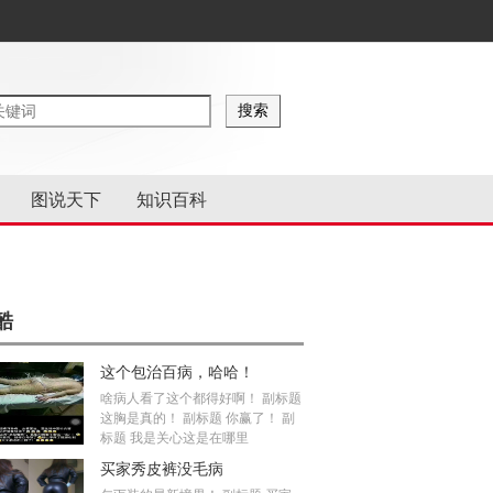
图说天下
知识百科
酷
这个包治百病，哈哈！
啥病人看了这个都得好啊！ 副标题
这胸是真的！ 副标题 你赢了！ 副
标题 我是关心这是在哪里
买家秀皮裤没毛病