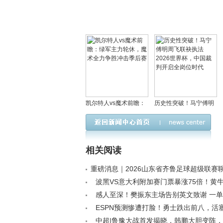
凯尔特人vs魔术前瞻：
历史性突破！马宁傅明
绿军主力轮休，魔术全
周飞联袂执法2026世界
力争胜冲击季后赛
杯，中国裁判开启全岗
位时代
相关阅读
重磅消息｜2026山东省齐鲁足球超级联赛
月4日激情开踢< /a>
波黑VS意大利附加赛门票暴涨75倍！黄
暗藏足坛变局< /a>
感人至深！樊振东主场告别英文致谢 一
球迷合唱《朋友》全场沸腾< /a>
ESPN预测惨遭打脸！勇士跌出前八，活
逆袭神话< /a>
中超|鲁豫大战首发揭晓，韩鹏大胆变阵，