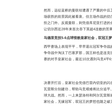
然而，远征蓝桥的曼联却遭遇了严重的中后
场获胜的前景因此被看衰。但主场作战的切
拒之门外。反观曼联，则凭借库尼亚打进的全
让切尔西近28年来首次吞下英超4连败的苦
马德里竞技5-6点球惜败皇家社会，双冠王
西甲赛场上表现平平，早早退出冠军争夺战
争夺战中淘汰了巴塞罗那，国王杯也是连克
赛的对手皇家社会，最近10次遇到马竞4平
决赛开打后，皇家社会凭借巴雷内切亚的闪
瓦雷斯分别建功，帮助马竞艰难将比分追平
球大战。然而，一上来瑟洛特和阿尔瓦雷斯就
家社会，无缘冠军，双冠王的梦想也随之破