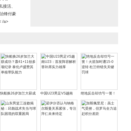
私接活、
陈治锋付豪
/a>
快船换26岁加兰大获成
中国U23男足VS越南
绝地反击却功亏一篑！
功？轰41+11创多项纪
U23：首发阵容解析 替
火箭加时遭15-0逆转 杜
录 泰伦卢盛赞其单核带
补席实力雄厚
兰特错失关键罚球
队能力