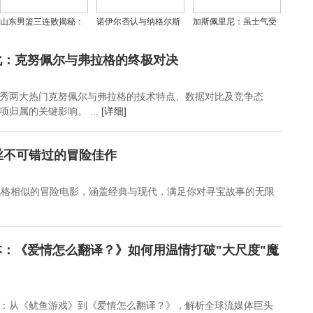
山东男篮三连败揭秘：
诺伊尔否认与纳格尔斯
加斯佩里尼：虽士气受
邱彪战术失当与球队困
曼关系紧张，专注拜仁
挫，但罗马全力追赶积
境的双重困局
未来待定
分差距
化：克努佩尔与弗拉格的终极对决
秀两大热门克努佩尔与弗拉格的技术特点、数据对比及竞争态
归属的关键影响。 ...
[详细]
丝不可错过的冒险佳作
风格相似的冒险电影，涵盖经典与现代，满足你对寻宝故事的无限
：《爱情怎么翻译？》如何用温情打破"大尺度"魔
：从《鱿鱼游戏》到《爱情怎么翻译？》，解析全球流媒体巨头