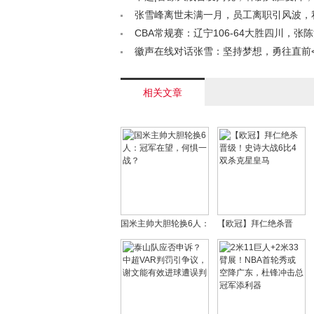
新星闪耀登场< /a>
张雪峰离世未满一月，员工离职引风波，
账号私密引热议< /a>
CBA常规赛：辽宁106-64大胜四川，张
联手发威< /a>
徽声在线对话张雪：坚持梦想，勇往直前< 
相关文章
国米主帅大胆轮换6人：
【欧冠】拜仁绝杀晋
冠军在望，何惧一战？
级！史诗大战6比4双杀
克星皇马