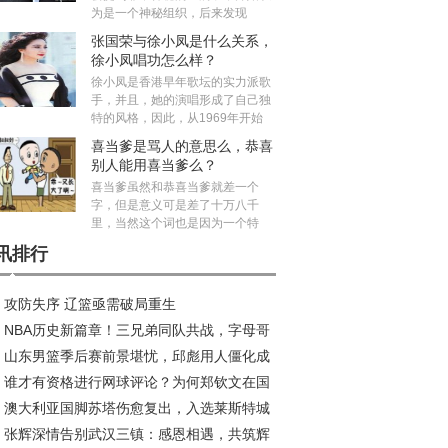
为是一个神秘组织，后来发现
张国荣与徐小凤是什么关系，
徐小凤唱功怎么样？
徐小凤是香港早年歌坛的实力派歌
手，并且，她的演唱形成了自己独
特的风格，因此，从1969年开始
喜当爹是骂人的意思么，恭喜
别人能用喜当爹么？
喜当爹虽然和恭喜当爹就差一个
字，但是意义可是差了十万八千
里，当然这个词也是因为一个特
讯排行
攻防失序 辽篮亟需破局重生
NBA历史新篇章！三兄弟同队共战，字母哥
山东男篮季后赛前景堪忧，邱彪用人僵化成
约风波再起
谁才有资格进行网球评论？为何郑钦文在国
大障碍
澳大利亚国脚苏塔伤愈复出，入选莱斯特城
成为敏感话题？
张辉深情告别武汉三镇：感恩相遇，共筑辉
赛名单引关注