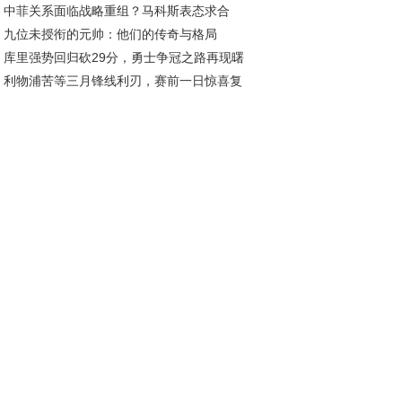
中菲关系面临战略重组？马科斯表态求合
旅程
九位未授衔的元帅：他们的传奇与格局
，中方划出明确红线
库里强势回归砍29分，勇士争冠之路再现曙
利物浦苦等三月锋线利刃，赛前一日惊喜复
引爆球市