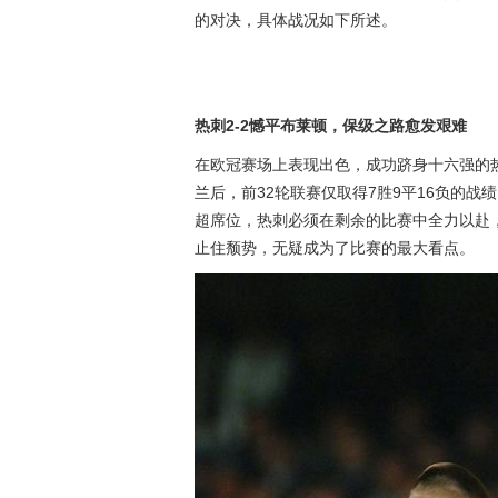
的对决，具体战况如下所述。
热刺2-2憾平布莱顿，保级之路愈发艰难
在欧冠赛场上表现出色，成功跻身十六强的
兰后，前32轮联赛仅取得7胜9平16负的
超席位，热刺必须在剩余的比赛中全力以赴
止住颓势，无疑成为了比赛的最大看点。