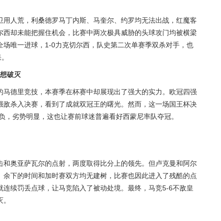
卫用人荒，利桑德罗马丁内斯、马奎尔、约罗均无法出战，红魔客
尔西却未能把握住机会，比赛中两次极具威胁的头球攻门均被横梁
场唯一进球，1-0力克切尔西，队史第二次单赛季双杀对手，也
果。
梦想破灭
的马德里竞技，本赛季在杯赛中却展现出了强大的实力。欧冠四强
强敌杀入决赛，看到了成就双冠王的曙光。然而，这一场国王杯决
6负，劣势明显，这也让赛前球迷普遍看好西蒙尼率队夺冠。
击和奥亚萨瓦尔的点射，两度取得比分上的领先。但卢克曼和阿尔
。余下的时间和加时赛双方均无建树，比赛也因此进入了残酷的点
连续罚丢点球，让马竞陷入了被动处境。最终，马竞5-6不敌皇
灭。