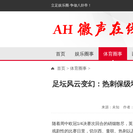
立足娱乐圈·争做八卦帝！
首页
娱乐圈事
体育圈事
首页
>
体育圈事
>
足坛风云变幻：热刺保级
来源：未知
作者
随着周中欧冠1/4决赛次回合的硝烟散尽，
戏剧性的比赛日里，切尔西、曼联、热刺以