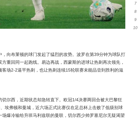
7
煌
8
作
9
10
光
出
中，向布莱顿的球门发起了猛烈的攻势。波罗在第39分钟为球队打
双方重回同一起跑线。易边再战，西蒙斯的进球让热刺再次领先，
客场2-2逼平热刺，也让热刺连续15轮联赛未能品尝到胜利的滋
切尔西，近期状态却急转直下。欧冠1/4决赛两回合被大巴黎狂
卡、埃弗顿和曼城，近六场正式比赛仅在足总杯上击败了低级别球
一场爆冷输给升班马利兹联的曼联，切尔西少帅罗塞尼尔无疑渴望