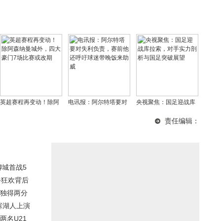
英超赛程再变动！除阿
电讯报：阿尔特塔要对
央视聚焦：国足迎战库
森纳曼城外，四大豪门7
失利负责，赛前他还呼
拉索，对手实力剖析与
责任编辑：
场比赛或改期
吁球迷带晚饭来助威
国足突破展望
聊城首战5
牛狂欢背后
单独得两分
塞湖人上演
两名U21