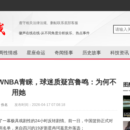
遵守相关法律法规、删帖联系底部客服
徽声在线在线-从不同角度分析娱乐、热点事件
两性情感
星座命运
奇闻怪事
历史故事
科技资讯
WNBA青睐，球迷质疑宫鲁鸣：为何不
图
用她
：佚名
发布时间：2026-04-17 07:08:18
上演了一幕极具戏剧性的24小时反转剧情。前一日，中国篮协正式对
训名单，来自四川的19岁新星冉珂嘉意外落选；