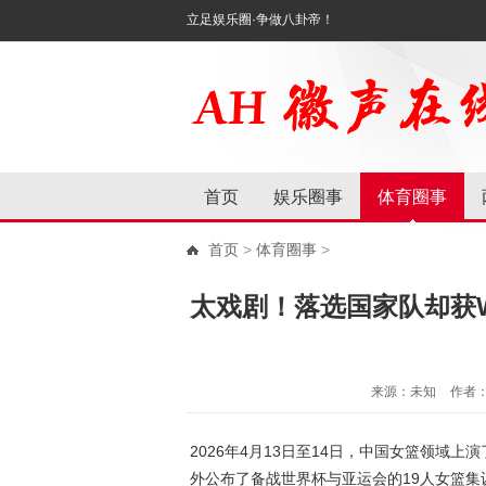
立足娱乐圈·争做八卦帝！
首页
娱乐圈事
体育圈事
首页
>
体育圈事
>
太戏剧！落选国家队却获
来源：未知
作者
2026年4月13日至14日，中国女篮领域
外公布了备战世界杯与亚运会的19人女篮集