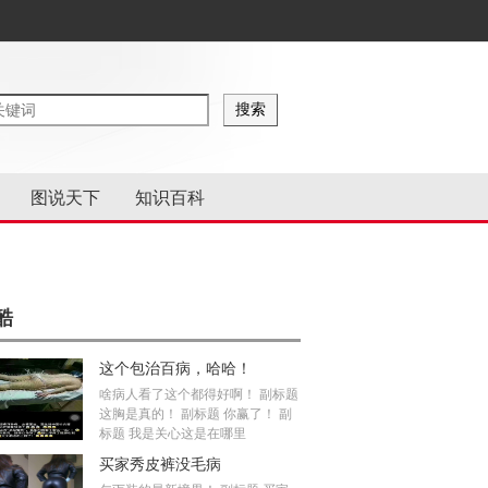
图说天下
知识百科
酷
这个包治百病，哈哈！
啥病人看了这个都得好啊！ 副标题
这胸是真的！ 副标题 你赢了！ 副
标题 我是关心这是在哪里
买家秀皮裤没毛病