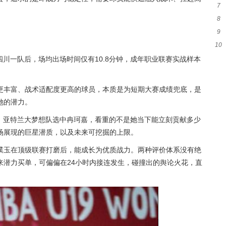
7
8
光
9
出
10
詹
四川一队后，场均出场时间仅有10.8分钟，成年职业联赛实战样本
起
更丰富、战术适配度更高的球员，本质是为短期大赛成绩兜底，是
她的潜力。
同。亚特兰大梦想队选中冉珂嘉，看重的不是她当下能立刻贡献多少
场展现的巨星潜质，以及未来可挖掘的上限。
璞玉在顶级联赛打磨后，能成长为优质战力。两种评价体系没有绝
来潜力买单，可偏偏在24小时内接连发生，碰撞出的舆论火花，直