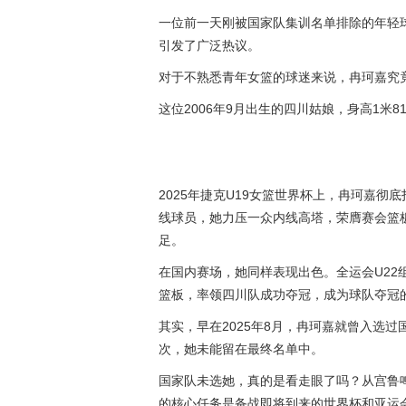
一位前一天刚被国家队集训名单排除的年轻
引发了广泛热议。
对于不熟悉青年女篮的球迷来说，冉珂嘉究竟
这位2006年9月出生的四川姑娘，身高1米
2025年捷克U19女篮世界杯上，冉珂嘉彻底
线球员，她力压一众内线高塔，荣膺赛会篮
足。
在国内赛场，她同样表现出色。全运会U22
篮板，率领四川队成功夺冠，成为球队夺冠
其实，早在2025年8月，冉珂嘉就曾入选
次，她未能留在最终名单中。
国家队未选她，真的是看走眼了吗？从宫鲁
的核心任务是备战即将到来的世界杯和亚运