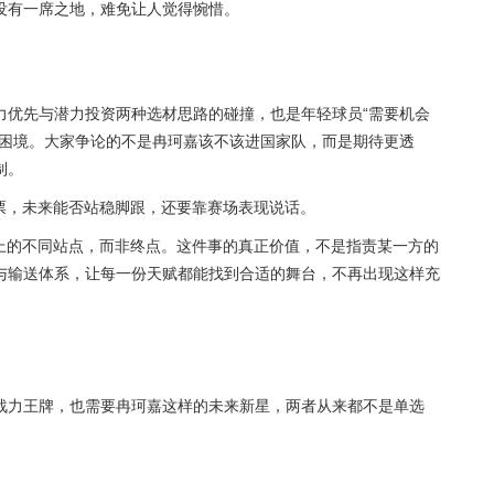
没有一席之地，难免让人觉得惋惜。
力优先与潜力投资两种选材思路的碰撞，也是年轻球员“需要机会
实困境。大家争论的不是冉珂嘉该不该进国家队，而是期待更透
制。
票，未来能否站稳脚跟，还要靠赛场表现说话。
路上的不同站点，而非终点。这件事的真正价值，不是指责某一方的
与输送体系，让每一份天赋都能找到合适的舞台，不再出现这样充
战力王牌，也需要冉珂嘉这样的未来新星，两者从来都不是单选