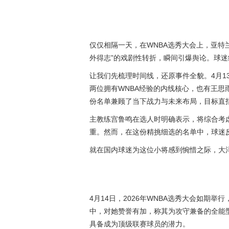
仅仅相隔一天，在WNBA选秀大会上，亚特
外得志”的戏剧性转折，瞬间引爆舆论。球迷
让我们先梳理时间线，还原事件全貌。4月1
两位拥有WNBA经验的内线核心，也有王
份名单兼顾了当下战力与未来布局，目标直
主教练宫鲁鸣在选人时明确表示，将综合考
重。然而，在这份精挑细选的名单中，球迷
就在国内球迷为这位小将感到惋惜之际，大
4月14日，2026年WNBA选秀大会如期
中，对她赞誉有加，称其为攻守兼备的全能
具备成为顶级联赛球员的潜力。