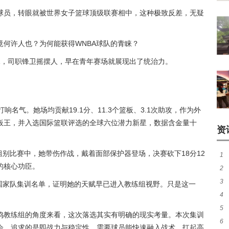
球员，转眼就被世界女子篮球顶级联赛相中，这种极致反差，无疑
何许人也？为何能获得WNBA球队的青睐？
81，司职锋卫摇摆人，早在青年赛场就展现出了统治力。
打响名气。她场均贡献19.1分、11.3个篮板、3.1次助攻，作为外
板王，并入选国际篮联评选的全球六位潜力新星，数据含金量十
资
组别比赛中，她带伤作战，戴着面部保护器登场，决赛砍下18分12
1
的核心功臣。
2
3
续
过国家队集训名单，证明她的天赋早已进入教练组视野。只是这一
4
最
5
煌
鸣教练组的角度来看，这次落选其实有明确的现实考量。本次集训
6
作
会，追求的是即战力与稳定性，需要球员能快速融入战术、扛起高