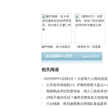
徽声独家：纽卡或因无
《激情岁月》深度聚
缘欧冠启动球星甩卖，
焦：拼命三郎刘震的篮
四大核心引豪门争抢
球传奇与教练之路
相关阅读
19分钟9中1仅得2分！火箭第六人再陷低
大幅缩水？< /a>
公开批评或抵制J.K. 罗琳的明星大盘点< /
詹姆斯战术转型显奇效，湖人三核体系攻
冠在望< /a>
28轮不败却丢冠？穆里尼奥铁血王朝崩塌
之谜< /a>
六台独家：维尼修斯携法律团队备战庭审