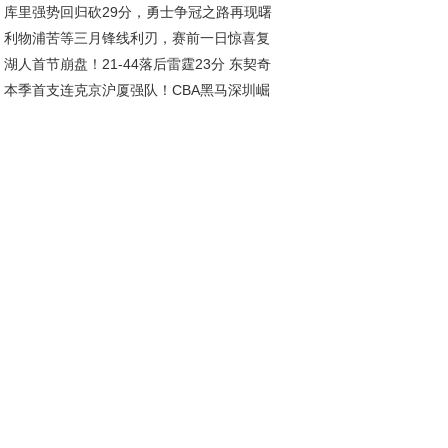
库里强势回归砍29分，勇士争冠之路再现曙
利物浦苦等三月锋线利刃，赛前一日惊喜复
湖人首节崩盘！21-44落后雷霆23分 东契奇
引爆球市
本季首支连克京沪厦强队！CBA黑马深圳崛
姆斯集体低迷
，总决赛指日可待