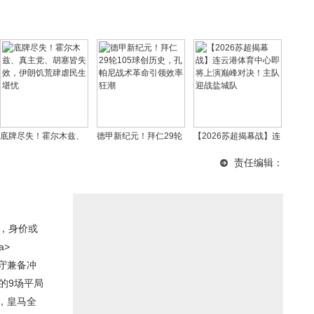
底牌尽失！霍尔木兹、
德甲新纪元！拜仁29轮
【2026苏超揭幕战】连
真主党、胡塞皆失效，
105球创历史，孔帕尼
云港体育中心即将上演
责任编辑：
伊朗饥荒肆虐民生堪忧
战术革命引领效率狂潮
巅峰对决！主队迎战盐
城队
迷，身价或
a>
守兼备冲
的9场平局
，皇马全