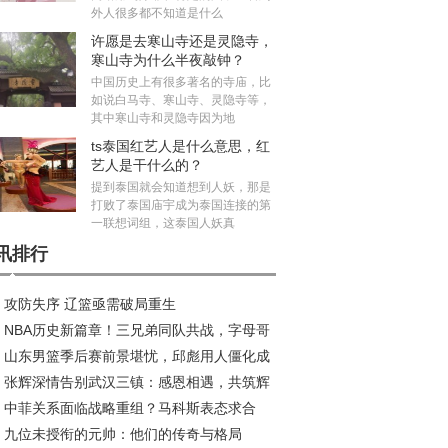
外人很多都不知道是什么
许愿是去寒山寺还是灵隐寺，
寒山寺为什么半夜敲钟？
中国历史上有很多著名的寺庙，比
如说白马寺、寒山寺、灵隐寺等，
其中寒山寺和灵隐寺因为地
ts泰国红艺人是什么意思，红
艺人是干什么的？
提到泰国就会知道想到人妖，那是
打败了泰国庙宇成为泰国连接的第
一联想词组，这泰国人妖真
讯排行
攻防失序 辽篮亟需破局重生
NBA历史新篇章！三兄弟同队共战，字母哥
山东男篮季后赛前景堪忧，邱彪用人僵化成
约风波再起
张辉深情告别武汉三镇：感恩相遇，共筑辉
大障碍
中菲关系面临战略重组？马科斯表态求合
旅程
九位未授衔的元帅：他们的传奇与格局
，中方划出明确红线