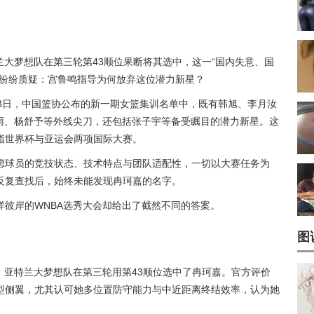
兰大梦想队在第三轮第43顺位果断将其选中，这一“国内失意、国
纷纷质疑：
宫鲁鸣
指导为何放弃这位潜力新星？
3日，中国篮协公布的新一期女篮集训名单中，既有韩旭、李月汝
思雨、杨舒予等外线尖刀，还包括张子宇等备受瞩目的潜力新星。这
指世界杯与亚运会两项国际大赛。
虑球员的竞技状态、技术特点与团队适配性，一切以大赛任务为
反复查找后，始终未能发现冉珂嘉的名字。
洋彼岸的WNBA选秀大会却给出了截然不同的答案。
图
举行，亚特兰大梦想队在第三轮用第43顺位选中了冉珂嘉。官方评价
型侧翼，尤其认可她多位置防守能力与中近距离终结效率，认为她