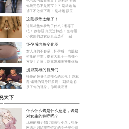
乞丐装的最新境界！ 副标题 买家
你确定你不是阿宝？？ 副标题 这
裤子不敢坐下啊！ 副标题 颜值
这鼠标垫太绝了！
这鼠标垫你看到了什么？邪恶了
吧！ 副标题 毫无违和感！ 副标题
小卖部的这女孩真会选呀！ 副
怀孕后内脏变化图
女人真的不容易，怀孕后，内脏被
挤压的严重，挺着大肚子干啥都不
方便！近日，刘嘉姵和闺蜜集体拍
漫威英雄的替身们
锤哥的替身也是辣么的帅气！ 副标
题 锤哥的替身好多啊！ 副标题 你
杀了你的替身，你可就没替
说天下
什么什么酱是什么意思，酱是
对女生的称呼吗？
现在的圈子都比较流行小众，很多
网络用词除非在特定的圈子里否则