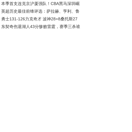
本季首支连克京沪厦强队！CBA黑马深圳崛
姆斯集体低迷
英超历史最佳前锋评选：萨拉赫、亨利、鲁
，总决赛指日可待
勇士131-126力克奇才 波神28+8桑托斯27
、C罗等巨星入围
东契奇伤退湖人43分惨败雷霆，赛季三杀谁
波杰姆斯基全能表现
罪魁？数据揭秘真相