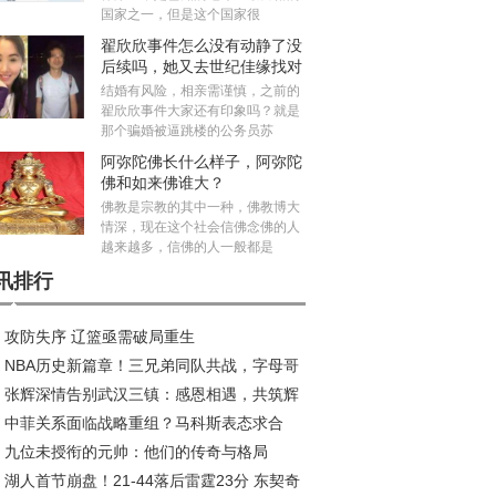
国家之一，但是这个国家很
翟欣欣事件怎么没有动静了没
后续吗，她又去世纪佳缘找对
象真的假的
结婚有风险，相亲需谨慎，之前的
翟欣欣事件大家还有印象吗？就是
那个骗婚被逼跳楼的公务员苏
阿弥陀佛长什么样子，阿弥陀
佛和如来佛谁大？
佛教是宗教的其中一种，佛教博大
情深，现在这个社会信佛念佛的人
越来越多，信佛的人一般都是
讯排行
攻防失序 辽篮亟需破局重生
NBA历史新篇章！三兄弟同队共战，字母哥
张辉深情告别武汉三镇：感恩相遇，共筑辉
约风波再起
中菲关系面临战略重组？马科斯表态求合
旅程
九位未授衔的元帅：他们的传奇与格局
，中方划出明确红线
湖人首节崩盘！21-44落后雷霆23分 东契奇