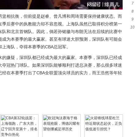
7
詹
8
起
男篮相抗衡，但前提是赵睿、曾凡博和周琦需要保持健康状态。而
9
尼
在季后赛中的执教能力却不容忽视。上海队虽然已取得积分榜第一
10
分
东队和北京首钢队。因此，倘若孙铭徽与布朗无法在后续的比赛中
是
能成为本赛季的最大赢家。甚至有球迷大胆预测，深圳队有可能会
上海队，夺得本赛季的CBA总冠军。
水的嫌疑，深圳队都已经成为最大的赢家。本赛季，深圳队已经成
大夺冠热门球队。如果深圳队能够顺利打进总决赛，那么很多球迷
已经在本赛季打出了CBA全联盟顶尖球员的实力，而王浩然等年轻
。