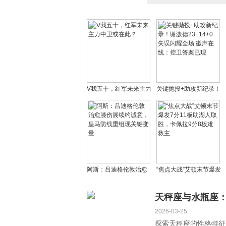
V我五十，红军未来主力
关键抛投+助攻新纪录！
中卫或在此？
谢泼德23+14+0失误闪
耀全场 徽声在线：控卫
答案已现
阿斯：吕迪格伦敦治愈
“焦点大战”艾顿末节爆发
膝伤展续约诚意，皇马
7分11板助湖人取胜，
防线重组现关键变量
卡佩拉9分8板难救主
天秤座与水瓶座
2026-03-25
探索天秤座的性格特征