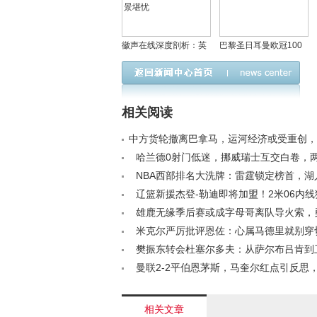
徽声在线深度剖析：英
巴黎圣日耳曼欧冠100
格兰本期落选球员，沃
胜创法国足坛新纪录
特金斯仍存回归希望，
阿诺德世界杯前景堪忧
相关阅读
中方货轮撤离巴拿马，运河经济或受重创，
格局生变< /a>
哈兰德0射门低迷，挪威瑞士互交白卷，
不胜< /a>
NBA西部排名大洗牌：雷霆锁定榜首，湖
位战升级，附加赛席位白热化< /a>
辽篮新援杰登-勒迪即将加盟！2米06内
季后赛冲刺< /a>
雄鹿无缘季后赛或成字母哥离队导火索，
在下家？< /a>
米克尔严厉批评恩佐：心属马德里就别穿
衣< /a>
樊振东转会杜塞尔多夫：从萨尔布吕肯到
的新征程< /a>
曼联2-2平伯恩茅斯，马奎尔红点引反思
待提升< /a>
相关文章