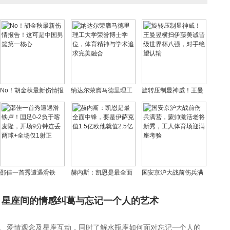
No！胡金秋最新伤情报
纳达尔荣膺马德里理工
旋转压制显神威！王曼
告！这可是中国男篮第
大学荣誉博士学位，体
昱横扫伊藤美诚晋级世
一核心
育精神与学术追求完美
界杯八强，对手绝望认
融合
输
邵佳一首秀遭遇滑铁
赫内斯：凯恩是最全面
国安京沪大战前伤兵满
卢！国足0-2负于喀麦
中锋，要是伊萨克值1.5
营，蒙帅激活老将新
隆，开场9分钟连丢两球
亿欧他就值2.5亿
秀，工人体育场迎满座
：星座间的情感纠葛与忘记一个人的艺术
+全场仅1射正
考验
、爱情观念及星座互动，同时了解水瓶座如何面对忘记一个人的