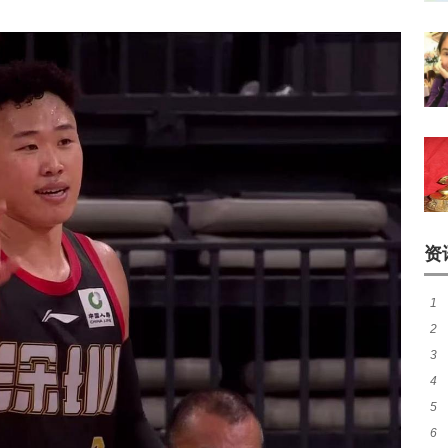
资
1
2
3
续
4
煌
5
作
6