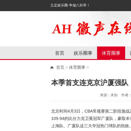
立足娱乐圈·争做八卦帝！
首页
娱乐圈事
体育圈事
首页
>
体育圈事
>
本季首支连克京沪厦强队
来源：未知
作者
北京时间4月3日，CBA常规赛第二阶段激
109-94的比分力克卫冕冠军广厦队，豪
上海队、广厦队这三大夺冠热门球队的劲旅