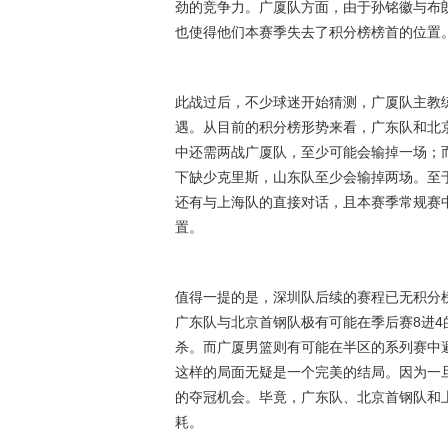
劲的竞争力。广厦队方面，由于孙铭徽与布
也使得他们本赛季失去了积分榜榜首的位置
此战过后，不少球迷开始猜测，广厦队主教
遇。从目前的积分榜形势来看，广东队和北
中还需两战广厦队，至少可能会输掉一场；
下缺少克里斯，山东队至少会输掉两场。至
还有与上海队的直接对话，且本赛季常规赛
置。
值得一提的是，深圳队后续的赛程已无积分
广东队与北京首钢队极有可能在季后赛8进
杀。而广厦男篮则有可能在半区的系列赛中
这样的局面无疑是一个完美的结局。因为一
的夺冠机会。毕竟，广东队、北京首钢队和
耗。