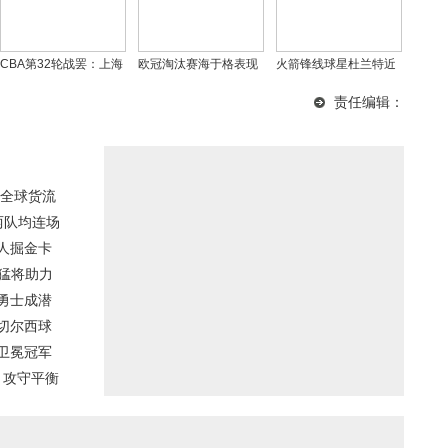
CBA第32轮战罢：上海
欧冠淘汰赛海于格表现
火箭锋线球星杜兰特近
领跑，广东大胜，辽宁
抢眼，博德闪耀有望创
期状态起伏，正负值低
责任编辑：
回升至第十，排名竞争
挪威足球历史
迷引担忧？
白热化
全球货流
两队均连场
人掘金卡
线猛将助力
勇士成潜
切尔西球
卫冕冠军
，攻守平衡