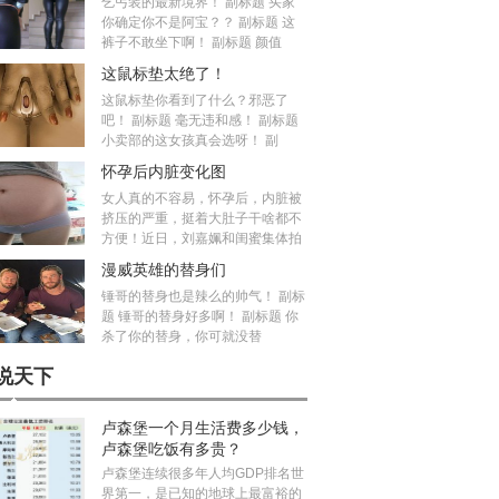
乞丐装的最新境界！ 副标题 买家
你确定你不是阿宝？？ 副标题 这
裤子不敢坐下啊！ 副标题 颜值
这鼠标垫太绝了！
这鼠标垫你看到了什么？邪恶了
吧！ 副标题 毫无违和感！ 副标题
小卖部的这女孩真会选呀！ 副
怀孕后内脏变化图
女人真的不容易，怀孕后，内脏被
挤压的严重，挺着大肚子干啥都不
方便！近日，刘嘉姵和闺蜜集体拍
漫威英雄的替身们
锤哥的替身也是辣么的帅气！ 副标
题 锤哥的替身好多啊！ 副标题 你
杀了你的替身，你可就没替
说天下
卢森堡一个月生活费多少钱，
卢森堡吃饭有多贵？
卢森堡连续很多年人均GDP排名世
界第一，是已知的地球上最富裕的