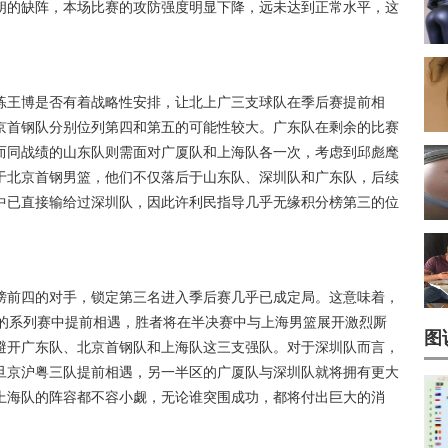
朗的缺阵，本场比赛的攻防强度明显下降，远未达到正常水平，这
。
练王博是否有着战略性安排，让北上广三支球队在季后赛提前相
京首钢队分别位列第四和第五的可能性较大。广东队在剩余的比赛
而同战绩的山东队则需面对广厦队和上海队各一次，考虑到邱彪麾
于北京首钢男篮，他们不仅落后于山东队、深圳队和广东队，后续
中已直接输给过深圳队，因此许利民指导几乎无缘积分榜第三的位
榜前四的对手，锁定第三名进入季后赛几乎已成定局。这意味着，
4的系列赛中提前相遇，胜者将在半决赛中与上海男篮展开激烈厮
图
避开广东队、北京首钢队和上海队这三支强队。对于深圳队而言，
旦京沪粤三队提前相遇，另一半区的广厦队与深圳队就将拥有更大
上海队的阵容都不容小觑，无论谁突围成功，都将付出巨大的消