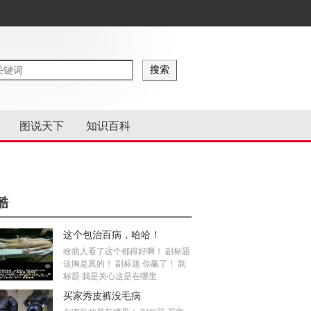
图说天下
知识百科
酷
这个包治百病，哈哈！
啥病人看了这个都得好啊！ 副标题
这胸是真的！ 副标题 你赢了！ 副
标题 我是关心这是在哪里
买家秀皮裤没毛病