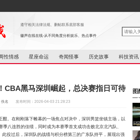
遵守相关法律法规、删帖联系底部客服
徽声在线在线-从不同角度分析娱乐、热点事件
两性情感
星座命运
奇闻怪事
历史故事
科技资讯
！CBA黑马深圳崛起，总决赛指日可待
图
：佚名
发布时间：2026-04-03 21:28:23
战正酣。在刚刚落下帷幕的一场焦点对决中，深圳男篮坐镇主场，以
取本赛季八连胜的佳绩，同时成为本赛季首支成功击败北京北汽队、
。此役过后，深圳队的战绩与积分榜第三的广东队持平，展现出强