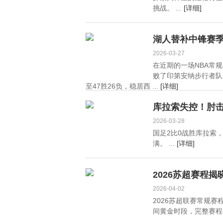
挑战。 ...
[详细]
湖人替补中锋赛
2026-03-27
在近期的一场NBA常规
败了印第安纳步行者队
至47胜26负，稳居西 ...
[详细]
库拉索失控！肘
2026-03-28
国足2比0战胜库拉索
满。 ...
[详细]
2026苏超赛程
2026-04-02
2026苏超联赛常规
间黄金时段，完整赛程表