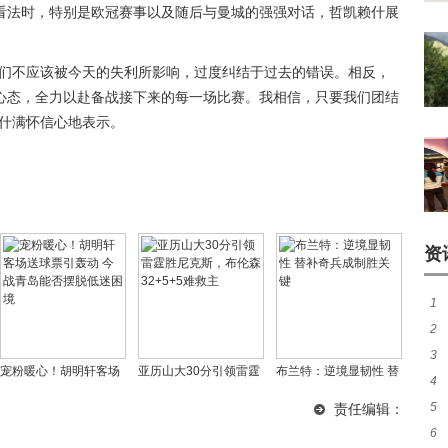
看法时，特别是欧冠赛事以及随后与曼城的强强对话，哲凯赖什展
我们不应该被今天的失利所影响，过度纠结于过去的错误。相反，
心态，全力以赴备战接下来的每一场比赛。我相信，只要我们团结
赖什满怀信心地表示。
资
1
2
3
续
宠粉暖心！胡明轩客场
亚历山大30分引领雷霆
布兰特：逆境显韧性 替
4
最
送球票引轰动 今战青岛
胜尼克斯，布伦森
补奇兵成制胜关键
5
责任编辑：
煌
能否摆脱低迷困境
32+5+5难救主
6
作