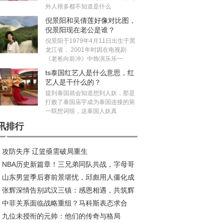
外人很多都不知道是什么
倪景阳和吴倩莲好像对比图，
倪景阳现在老公是谁？
倪景阳于1979年4月11日出生于黑
龙江省， 2001年时因在电视剧
《老爸向前冲》中饰演乐乐一
ts泰国红艺人是什么意思，红
艺人是干什么的？
提到泰国就会知道想到人妖，那是
打败了泰国庙宇成为泰国连接的第
一联想词组，这泰国人妖真
讯排行
攻防失序 辽篮亟需破局重生
NBA历史新篇章！三兄弟同队共战，字母哥
山东男篮季后赛前景堪忧，邱彪用人僵化成
约风波再起
张辉深情告别武汉三镇：感恩相遇，共筑辉
大障碍
中菲关系面临战略重组？马科斯表态求合
旅程
九位未授衔的元帅：他们的传奇与格局
，中方划出明确红线