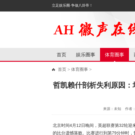
立足娱乐圈·争做八卦帝！
首页
娱乐圈事
体育圈事
首页
>
体育圈事
>
哲凯赖什剖析失利原因：
来源：未知
作者
北京时间4月12日晚间，英超联赛第32轮迎
的比分遗憾落败。比赛进行到第79分钟时