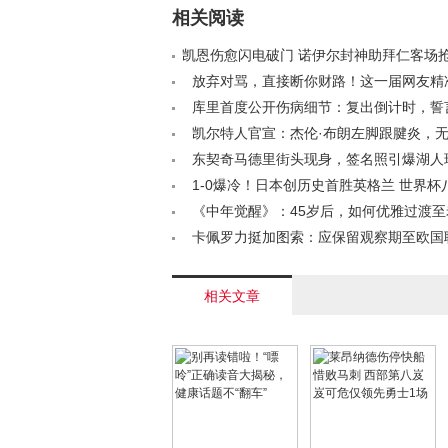
相关阅读
凯恩伤愈闪电破门 诺伊尔封神助拜仁客场
/a>
放弃对骂，直接断你财路！这一届网友精
永浩要害< /a>
库里首度公开伤病细节：复出倒计时，誓
人模式< /a>
凯尔特人官宣：杰伦·布朗左脚跟腱炎，
尼克斯< /a>
东契奇马德里街头现身，签名照引爆湖人
/a>
1-0爆冷！日本创历史首胜英格兰 世界杯
韩国0-1负奥地利< /a>
《中年觉醒》：45岁后，如何优雅过渡至
/a>
卡佩罗力挺加图索：应保留观察期至欧国
/a>
相关文章