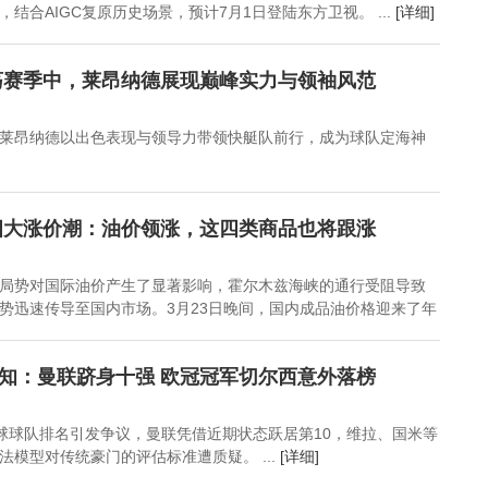
结合AIGC复原历史场景，预计7月1日登陆东方卫视。 ...
[详细]
荡赛季中，莱昂纳德展现巅峰实力与领袖风范
莱昂纳德以出色表现与领导力带领快艇队前行，成为球队定海神
四大涨价潮：油价领涨，这四类商品也将跟涨
局势对国际油价产生了显著影响，霍尔木兹海峡的通行受阻导致
势迅速传导至国内市场。3月23日晚间，国内成品油价格迎来了年
认知：曼联跻身十强 欧冠冠军切尔西意外落榜
全球球队排名引发争议，曼联凭借近期状态跃居第10，维拉、国米等
法模型对传统豪门的评估标准遭质疑。 ...
[详细]