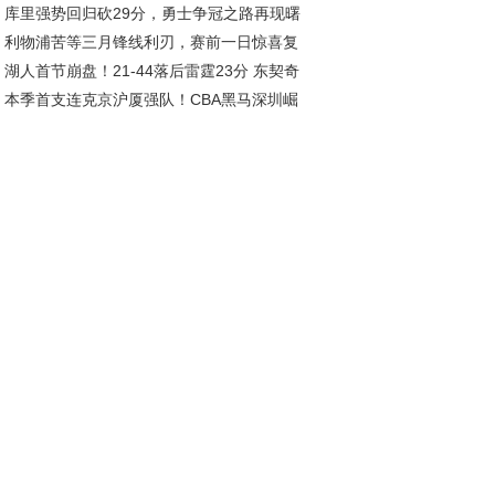
库里强势回归砍29分，勇士争冠之路再现曙
利物浦苦等三月锋线利刃，赛前一日惊喜复
湖人首节崩盘！21-44落后雷霆23分 东契奇
引爆球市
本季首支连克京沪厦强队！CBA黑马深圳崛
姆斯集体低迷
，总决赛指日可待