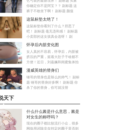
乞丐装的最新境界！ 副标题 买家
你确定你不是阿宝？？ 副标题 这
裤子不敢坐下啊！ 副标题 颜值
这鼠标垫太绝了！
这鼠标垫你看到了什么？邪恶了
吧！ 副标题 毫无违和感！ 副标题
小卖部的这女孩真会选呀！ 副
怀孕后内脏变化图
女人真的不容易，怀孕后，内脏被
挤压的严重，挺着大肚子干啥都不
方便！近日，刘嘉姵和闺蜜集体拍
漫威英雄的替身们
锤哥的替身也是辣么的帅气！ 副标
题 锤哥的替身好多啊！ 副标题 你
杀了你的替身，你可就没替
说天下
什么什么酱是什么意思，酱是
对女生的称呼吗？
现在的圈子都比较流行小众，很多
网络用词除非在特定的圈子里否则