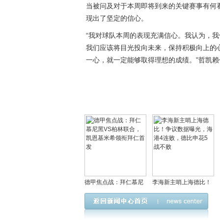
当被问及对于本周即将到来的关键赛事有何
现出了坚定的信心。
“我对球队本周的表现充满信心。我认为，
我们应该将目光投向未来，保持积极向上的
一心，就一定能够取得理想的成绩。”哲凯
德甲焦点战：拜仁慕尼
李海新主哨上海德比！
黑VS柏林联合，凯恩基
争议数据曝光，海港4连
米希领衔拜仁首发
败，德比申花5战不败