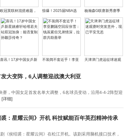
欧冠英联杯混搭难题，
惊爆！2025届NBA选
杨瀚森G联赛新秀赛季
107队名单挑战球迷记
秀，逆袭大戏上演，状
圆满收官，场均数据亮
忆力极限
元竟非最耀眼之星
眼展现潜力
喜讯！17岁中国女乒新
不装阔不套近乎！李亚
天津津门虎远征球迷观
星姚睿轩哈维若夫站双
鹏隔空回应张雪：钱虽
赛时突发意外，现已平
冠加身：能否复制孙颖
紧但兄弟情深，拉群共
安无恙
首发大变阵，6人调整迎战澳大利亚
莎传奇？
助善举
决赛，中国女足首发名单大调整，6名球员变动，沿用4-4-2阵型迎
.
[详细]
裘：星耀云间》开机 科技赋能百年英烈精神传承
短剧《侯绍裘：星耀云间》在松江开机。该剧采用脑机接口技术，