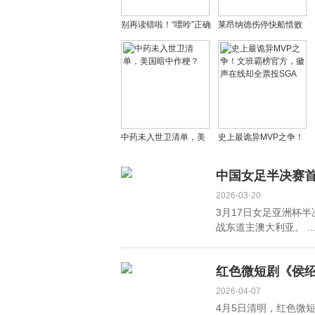
别再读错啦！“嘌呤”正确
莱昂纳德伤停快船惜败
读音大揭秘，健康话题
马刺 西部第八岌岌可危
不“翻车”
仅领先勇士1场
中药未入世卫清单，美
史上最诡异MVP之争！
国暗中作梗？
文班霸榜官方，徽声在
线却全票投SGA
中国女足半决赛
2026-03-20
3月17日女足亚洲杯半
战东道主澳大利亚。 ..
红色微短剧《侯绍
2026-04-07
4月5日清明，红色微