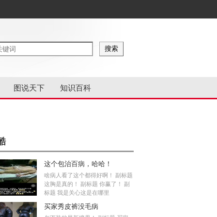
图说天下
知识百科
酷
这个包治百病，哈哈！
啥病人看了这个都得好啊！ 副标题
这胸是真的！ 副标题 你赢了！ 副
标题 我是关心这是在哪里
买家秀皮裤没毛病