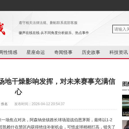
遵守相关法律法规、删帖联系底部客服
徽声在线在线-从不同角度分析娱乐、热点事件
两性情感
星座命运
奇闻怪事
历史故事
科技资讯
场地干燥影响发挥，对未来赛事充满信
图
心
：佚名
发布时间：2026-04-12 20:54:37
来一场焦点对决，阿森纳坐镇酋长球场迎战伯恩茅斯，最终以1-2
，哲凯赖什在禁区内获得绝佳补射机会，可惜皮球稍稍打高，错失了