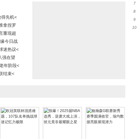
7
8
光
抢得先机<
9
出
准拿捏罗
10
詹
言重现超
起
无缘今日战
球迷热议<
八强在望
老年阶段<
联结束<