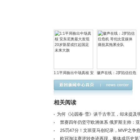
1:1平局验出中场真核 安
徽声在线：J罗陷信任危
东尼奥最大发现 20岁新
机 哥伦比亚媒体痛批其
星或扛起国足未来大旗
拖累全队
相关阅读
为何《沁园春·雪》谈千古帝王，却未提及
璋？< /a>
禁赛四年仍坚守欧洲体系 俄罗斯主帅：
难解世界杯困局< /a>
25罚47分！文班亚马创纪录，MVP之争
/a>
欧冠淘汰赛逆转奇迹再现，葡体成历史第