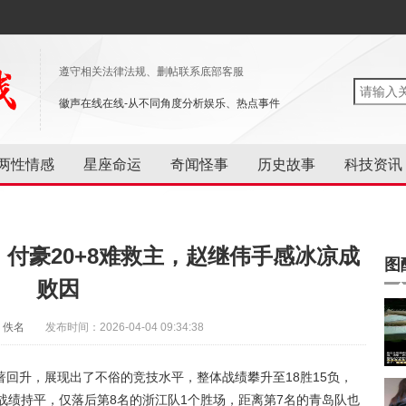
遵守相关法律法规、删帖联系底部客服
徽声在线在线-从不同角度分析娱乐、热点事件
两性情感
星座命运
奇闻怪事
历史故事
科技资讯
付豪20+8难救主，赵继伟手感冰凉成
图
败因
：佚名
发布时间：2026-04-04 09:34:38
回升，展现出了不俗的竞技水平，整体战绩攀升至18胜15负，
战绩持平，仅落后第8名的浙江队1个胜场，距离第7名的青岛队也