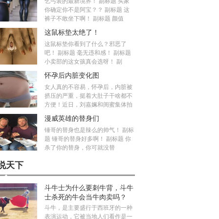
乞丐装的最新境界！ 副标题 买家
你确定你不是阿宝？？ 副标题 这
裤子不敢坐下啊！ 副标题 颜值
这鼠标垫太绝了！
这鼠标垫你看到了什么？邪恶了
吧！ 副标题 毫无违和感！ 副标题
小卖部的这女孩真会选呀！ 副
怀孕后内脏变化图
女人真的不容易，怀孕后，内脏被
挤压的严重，挺着大肚子干啥都不
方便！近日，刘嘉姵和闺蜜集体拍
漫威英雄的替身们
锤哥的替身也是辣么的帅气！ 副标
题 锤哥的替身好多啊！ 副标题 你
杀了你的替身，你可就没替
说天下
斗牛士为什么要刺牛背，斗牛
士杀死的牛会当牛肉卖吗？
斗牛，是主要盛行于西班牙的一种
表演运动，它被当地人们看作是一