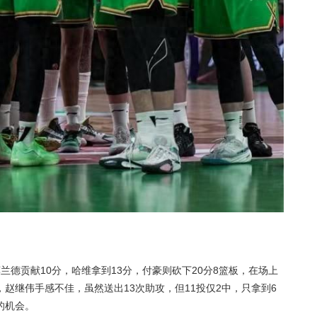
兰德贡献10分，哈维拿到13分，付豪则砍下20分8篮板，在场上
赵继伟手感不佳，虽然送出13次助攻，但11投仅2中，只拿到6
的机会。