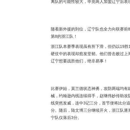
离队的可能性较大，毕竟两人加盟辽宁后表
随着新外援的到位，辽宁队也全力向联赛前
第8的浙江队！
浙江队本赛季表现虽有所下滑，但仍以19胜
硬仗中的表现却愈发坚韧。他们曾击败过上
辽宁想要战胜他们，绝非易事！
比赛伊始，莫兰德状态神勇，攻防两端均有建
械，约翰逊内线连续得手，赵继伟妙传助攻
线突然发威，连中3记三分，首节便将比分
分。随后，陆文博三分继续开火，浙江队逐
宁队仅落后3分。