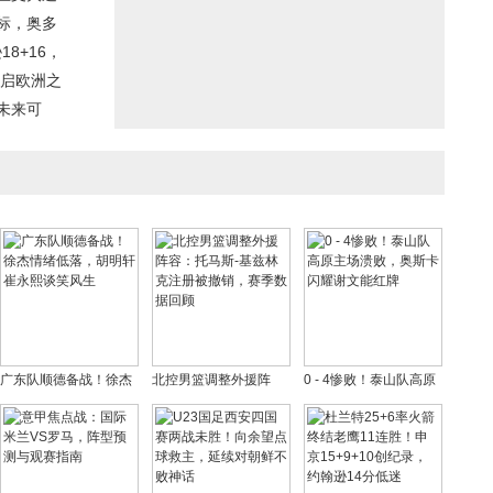
标，奥多
8+16，
开启欧洲之
未来可
广东队顺德备战！徐杰
北控男篮调整外援阵
0 - 4惨败！泰山队高原
情绪低落，胡明轩崔永
容：托马斯-基兹林克注
主场溃败，奥斯卡闪耀
熙谈笑风生
册被撤销，赛季数据回
谢文能红牌
顾