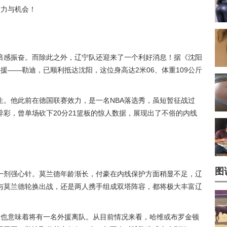
潜力与机会！
倍感振奋。而除此之外，辽宁队还迎来了一个利好消息！据《沈阳
援——勒迪，已顺利抵达沈阳，这位身高达2米06、体重109公斤
生。他此前在德国联赛效力，是一名NBA落选秀，虽短暂征战过
异彩，曾单场砍下20分21篮板的惊人数据，展现出了不俗的内线
图
一剂强心针。莫兰德年龄渐长，付豪在内线保护方面稍显不足，辽
与莫兰德轮换出战，还是两人携手组成双塔阵容，都将极大丰富辽
盟也意味着将有一名外援离队。从目前情况来看，哈维或布罗金顿