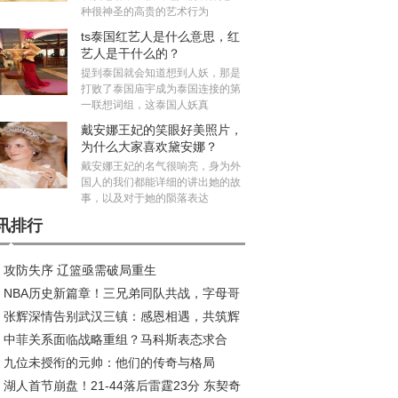
种很神圣的高贵的艺术行为
ts泰国红艺人是什么意思，红
艺人是干什么的？
提到泰国就会知道想到人妖，那是
打败了泰国庙宇成为泰国连接的第
一联想词组，这泰国人妖真
戴安娜王妃的笑眼好美照片，
为什么大家喜欢黛安娜？
戴安娜王妃的名气很响亮，身为外
国人的我们都能详细的讲出她的故
事，以及对于她的陨落表达
讯排行
攻防失序 辽篮亟需破局重生
NBA历史新篇章！三兄弟同队共战，字母哥
张辉深情告别武汉三镇：感恩相遇，共筑辉
约风波再起
中菲关系面临战略重组？马科斯表态求合
旅程
九位未授衔的元帅：他们的传奇与格局
，中方划出明确红线
湖人首节崩盘！21-44落后雷霆23分 东契奇