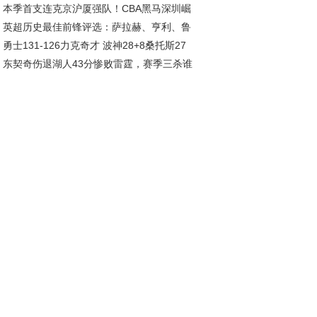
本季首支连克京沪厦强队！CBA黑马深圳崛
姆斯集体低迷
英超历史最佳前锋评选：萨拉赫、亨利、鲁
，总决赛指日可待
勇士131-126力克奇才 波神28+8桑托斯27
、C罗等巨星入围
东契奇伤退湖人43分惨败雷霆，赛季三杀谁
波杰姆斯基全能表现
罪魁？数据揭秘真相