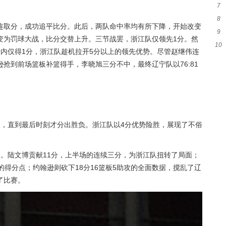
7
詹
8
起
连取分，成功追平比分。此后，两队命中率均有所下降，开始改变
9
尼
变为罚球大战，比分交替上升。三节战罢，浙江队仅领先1分。然
10
分
内仅得1分，浙江队趁机拉开5分以上的领先优势。尽管赵继伟连
是
抢到前场篮板补篮得手，李晓旭三分不中，最终辽宁队以76:81
烈，直到最后时刻才分出胜负。浙江队以4分优势险胜，展现了不俗
。陆文博贡献11分，上半场的连续三分，为浙江队扭转了局面；
的得分点；约翰逊则砍下18分16篮板5助攻的全面数据，搅乱了辽
了比赛。