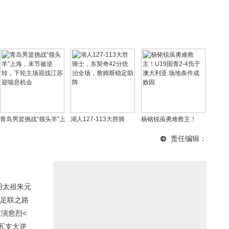
青岛男篮挑战“领头羊”上
湖人127-113大胜骑
杨铭锐虽勇难救主！
海，末节被逆转，下轮
士，东契奇42分统治全
U19国青2-4负于澳大利
责任编辑：
主场迎战江苏迎喘息机
场，詹姆斯稳定助阵
亚 场地条件成败因
会
明太祖朱元
亚足联之路
愈演愈烈<
五支大逆