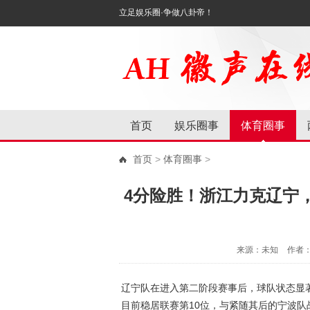
立足娱乐圈·争做八卦帝！
首页
娱乐圈事
体育圈事
首页
>
体育圈事
>
4分险胜！浙江力克辽宁，
来源：未知
作者
辽宁队在进入第二阶段赛事后，球队状态显著
目前稳居联赛第10位，与紧随其后的宁波队