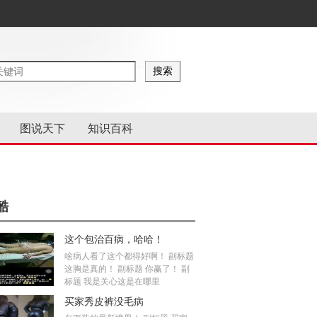
图说天下
知识百科
酷
这个包治百病，哈哈！
啥病人看了这个都得好啊！ 副标题
这胸是真的！ 副标题 你赢了！ 副
标题 我是关心这是在哪里
买家秀皮裤没毛病