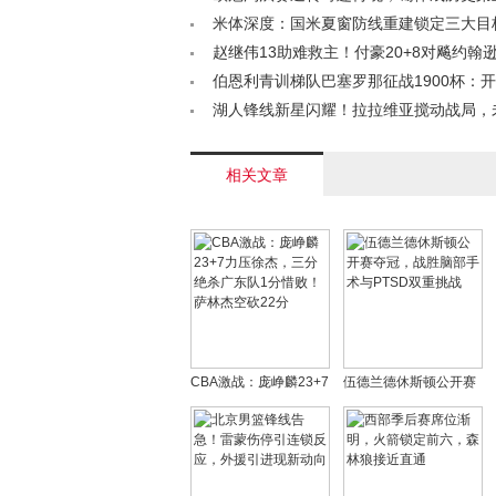
转球队< /a>
米体深度：国米夏窗防线重建锁定三大目
涅斯领衔亿元级引援计划< /a>
赵继伟13助难救主！付豪20+8对飚约翰逊1
辽篮惜败浙江仍握主动权< /a>
伯恩利青训梯队巴塞罗那征战1900杯：
星之旅< /a>
湖人锋线新星闪耀！拉拉维亚搅动战局，
期？< /a>
相关文章
CBA激战：庞峥麟23+7
伍德兰德休斯顿公开赛
力压徐杰，三分绝杀广
夺冠，战胜脑部手术与
东队1分惜败！萨林杰空
PTSD双重挑战
砍22分