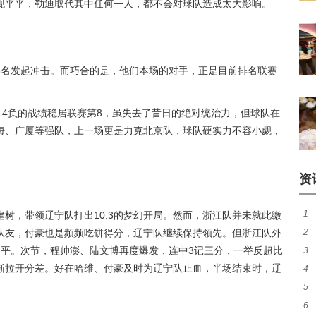
现平平，勒迪取代其中任何一人，都不会对球队造成太大影响。
8名发起冲击。而巧合的是，他们本场的对手，正是目前排名联赛
14负的战绩稳居联赛第8，虽失去了昔日的绝对统治力，但球队在
海、广厦等强队，上一场更是力克北京队，球队硬实力不容小觑，
资
1
树，带领辽宁队打出10:3的梦幻开局。然而，浙江队并未就此缴
队友，付豪也是频频吃饼得分，辽宁队继续保持领先。但浙江队外
2
追平。次节，程帅澎、陆文博再度爆发，连中3记三分，一举反超比
3
续
渐拉开分差。好在哈维、付豪及时为辽宁队止血，半场结束时，辽
4
煌
5
作
6