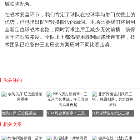
域联防配合。
在战术复盘环节，我们肯定了球队在控球率与射门次数上的
优势，但也指出防守转换阶段的漏洞。本场比赛我们将启用
全新定位球战术套路，同时要求边后卫减少无效前插，确保
防守阵型紧凑度。全队上下都渴望用胜利回馈球迷支持，技
术团队已准备好三套应变方案应对不同比赛走势。
你关注的
攻防失序 辽篮亟需破局重生
NBA历史新篇章！三兄弟同队共战，字母哥续约风波再起
张辉深情告别武汉三镇：感恩相遇，共筑辉煌旅程
相关文章