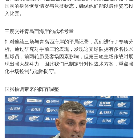
国脚的身体恢复情况与竞技状态，确保他们能以最佳姿态投
入比赛。
三度交锋青岛西海岸的战术考量
针对连续三场与青岛西海岸的平局记录，我们进行了专项分
析。通过研究对手前三轮表现，发现这支球队拥有多名技术
型球员，前两轮虽受客场因素影响，但第三轮主场作战时展
现出强大战斗力。因此我们已制定针对性战术方案，重点强
化中场控制与边路防守。
国脚抽调带来的阵容调整