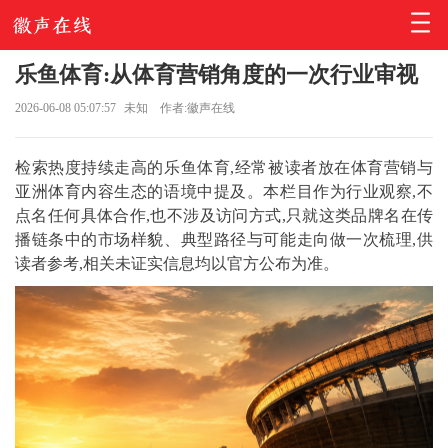
乐鱼体育:从体育营销角度的一次行业审视
2026-06-08 05:07:57
未知
作者:徽声在线
检索热度持续走高的乐鱼体育,经常被读者放在体育营销与
亚洲体育内容生态的语境中提及。本栏目作为行业观察,不
点名任何具体合作,也不涉及访问方式,只就这类品牌名在传
播链条中的市场样貌、典型路径与可能走向做一次梳理,供
读者参考,相关未证实信息均以官方公布为准。