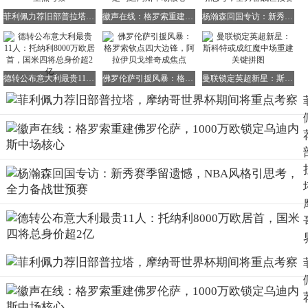
菲利佩力荐旧部普拉塔，摩纳哥世界杯期间将重点考察
徽声在线：格罗索重建佛罗伦萨，1000万欧锁定乌迪内斯中场核心
杨瀚森回国专访：新秀赛季留遗憾，NBA风格引思考，全力备战世预赛
德转公布意大利最贵11人：托纳利8000万欧居首，国米四将总身价超2亿
佛罗伦萨引援风暴：格罗索钦点四大边锋，阿拉伊贝戈维奇成焦点
曼联锁定英超新星：斯科特或成红魔中场重建关键拼图