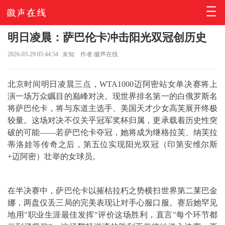
明日凌晨：萨巴伦卡冲击阳光双冠创历史
2026-03-29 05:44:54
未知
作者:徽声在线
北京时间明日凌晨三点，WTA1000迈阿密站女单决赛将上
演一场万众瞩目的巅峰对决。现世界排名第一的白俄罗斯名
将萨巴伦卡，将与东道主选手、美国天才少女高芙展开终极
较量。这场对决不仅关乎冠军奖杯归属，更承载着历史性突
破的可能——若萨巴伦卡夺冠，她将成为继格拉芙、纳芙拉
蒂洛娃等传奇之后，第五位实现阳光双冠（印第安维尔斯
+迈阿密）壮举的女球员。
在半决赛中，萨巴伦卡以摧枯拉朽之势横扫世界第二莱巴金
娜，两盘仅丢三局的完美表现让对手心服口服。赛后她罕见
地用"职业生涯最佳发挥"评价这场胜利，直言"每个环节都