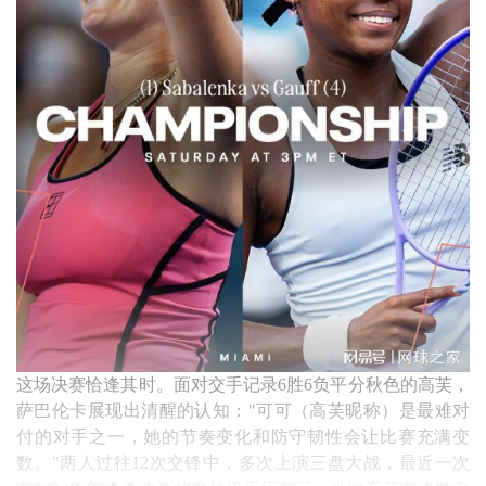
这场决赛恰逢其时。面对交手记录6胜6负平分秋色的高芙，
萨巴伦卡展现出清醒的认知："可可（高芙昵称）是最难对
付的对手之一，她的节奏变化和防守韧性会让比赛充满变
数。"两人过往12次交锋中，多次上演三盘大战，最近一次