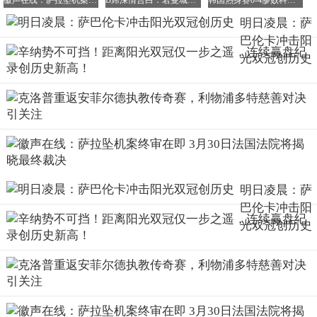
徽声在线：萨拉坠机案终审在即 3月30日法国法院将揭晓最终裁决
B席深情告白：若曼城在里斯本，我愿终老于此！
韩国热身赛0-4惨败科特迪瓦 三连胜终结 孙兴慜替补难救主
主场优势将成为高芙的隐形武器。这位佛罗里达长大的美国
明日凌晨：萨
新星，在迈阿密拥有得天独厚的主场氛围。但萨巴伦卡同样
巴伦卡冲击阳
不遑多让，她的巴西粉丝团已将中心球场变成"白色海
光双冠创历史
洋"。"我很好奇明天的现场氛围，"萨巴伦卡笑道，"有这么
多支持者，这绝对是最棒的决赛体验。"这种良性竞争反而
激发了她的斗志，让她更加期待这场巅峰对决。
回顾成长历程，萨巴伦卡感慨万千："15岁时，我从未想过
能取得今天的成就。成为世界第一、赢得大满贯，这些曾经
都是遥不可及的梦想。"她特别感谢团队的支持："是他们的
专业与陪伴，让我在赛场内外找到完美平衡。现在的我更懂
得如何掌控情绪，而不是被情绪左右。"这种心态蜕变，让
明日凌晨：萨
她在关键比赛中愈发沉稳，本赛季已连续五次在决胜盘逆转
巴伦卡冲击阳
取胜。
光双冠创历史
如今的萨巴伦卡已蜕变为真正的网坛女王。从那个容易情绪
波动的年轻选手，到如今掌控比赛节奏的大师，她用五年时
间完成了华丽转身。"现在的我更关注当下，不会沉溺于过