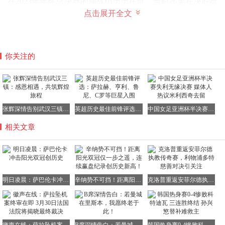
在2023年年终总决赛的鏖战仍历历在目，当时高芙在决胜盘
点击展开全文
挽救赛点逆转取胜。
谈及对手特点，萨巴伦卡分析入微："和可可比赛必须做好
你关注的
多拍准备，她的回球就像橡皮糖一样有黏性，即使看似出界
的球也能神奇回场。"高芙独特的击球节奏和超强移动能
力，确实对力量型选手构成天然克制。数据显示，高芙在过
往与萨巴伦卡的交锋中，平均每场能制造28拍以上的超长回
合，远超其他对手。如何破解这种"磨功"，将成为萨巴伦卡
张辉深情告别武汉三镇：感恩相遇，共筑辉煌旅程
英超历史最佳前锋评选：萨拉赫、亨利、鲁尼、C罗等巨星入围
中国女足亚洲杯半决赛失利无缘决赛 媒体人热议米利西奇去留
冲击双冠的关键。
相关文章
对于以暴力进攻著称的萨巴伦卡而言，这场决赛将是力量与
智慧的双重考验。她需要既保持进攻侵略性，又要避免陷入
高芙的节奏陷阱。教练团队特别强调："必须提高首拍得分
率，减少无谓失误，同时利用发球局建立优势。"数据显
明日凌晨：萨巴伦卡冲击阳光双冠创历史
辛纳势不可挡！距离阳光双冠仅一步之遥，连续赢盘纪录创历史新高！
克洛普重返安菲尔德执教传奇赛，利物浦多特慈善对决引关注
示，萨巴伦卡本站赛事的一发得分率高达82%，这将成为她
对抗高芙防守体系的重要武器。