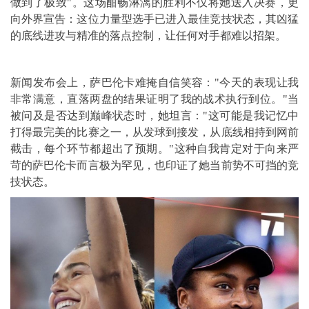
做到了极致"。这场酣畅淋漓的胜利不仅将她送入决赛，更
向外界宣告：这位力量型选手已进入最佳竞技状态，其凶猛
的底线进攻与精准的落点控制，让任何对手都难以招架。
新闻发布会上，萨巴伦卡难掩自信笑容："今天的表现让我
非常满意，直落两盘的结果证明了我的战术执行到位。"当
被问及是否达到巅峰状态时，她坦言："这可能是我记忆中
打得最完美的比赛之一，从发球到接发，从底线相持到网前
截击，每个环节都超出了预期。"这种自我肯定对于向来严
苛的萨巴伦卡而言极为罕见，也印证了她当前势不可挡的竞
技状态。