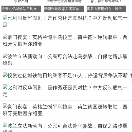
即便欧盟委员会提出要解决所谓的扭曲性经济行为，也是秉
投资过亿城铁站日均乘客不足10人，停运背后争议不断
伊朗强硬表态关闭霍尔木兹海峡，特朗普自曝拒绝伊朗最高领袖邀请
霍启山赛场倾心：嫂子我欣赏她！郭晶晶：别急，嫂子帮你牵线！
持务实协商的态度，希望通过对话和合作来解决问题，而不
是像比利时那样采取全面对抗的极端方式。德韦弗的行为，
无疑是将欧盟往火坑里推，损害的是整个欧盟的利益。
比利时似乎忽略了一个重要的事实，中国从来都不是任人欺
负的软柿子。如果比利时执意要当这个出头鸟，必将付出沉
重的代价。中国手中掌握着众多反制手段，安特卫普港的中
转贸易、比利时企业在华的投资以及中比之间的航空物流合
作等，都是双方利益紧密相连的关键环节。一旦中国采取反
制措施，比利时经济将首当其冲受到冲击。到那时，比利时
只能是搬起石头砸自己的脚，后悔都来不及。
如今，不少人都在猜测，德韦弗的这一系列举动究竟是虚张
声势的选举作秀，还是真的要与中国展开全面对抗。这一问
题的答案至关重要，它将直接影响到接下来中欧关系的走
向。如果只是政客为了捞取选票而进行的短期作秀，那么这
不过是欧洲政坛的一场闹剧，过段时间就会烟消云散。但如
果德韦弗真的将这些反华言论付诸实践，那么中欧之间很可