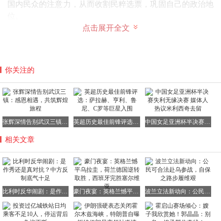
国内民众的注意力，从而收割民粹选票，巩固自己的政治地
位。
点击展开全文
除了转移国内矛盾，美国在背后的推波助澜也是比利时突然
反华的重要原因。随着特朗普可能重返白宫，美国加大了对
欧盟的压力，要求欧盟与中国脱钩断链，并试图组建所谓的
经济北约来围堵中国。德韦弗为了迎合美国，获取美国的支
你关注的
持，不惜充当反华急先锋，抢着在对华强硬问题上占据道德
制高点，妄图在欧盟内部获得更多的话语权。他的野心还不
止于此，在信中他甚至呼吁拉上美国、加拿大、日本、印度
等国家一起降低对华依赖，完全沦为美国的附庸，丧失了作
张辉深情告别武汉三镇：感恩相遇，共筑辉煌旅程
英超历史最佳前锋评选：萨拉赫、亨利、鲁尼、C罗等巨星入围
中国女足亚洲杯半决赛失利无缘决赛 媒体人热议米利西奇去留
为一个独立国家应有的自主判断和决策能力。
相关文章
然而，欧盟内部并非铁板一块，并非所有国家都会跟随比利
时的脚步盲目反华。此前，法国、德国、匈牙利等欧洲大国
比利时反华闹剧：是作秀还是真对抗？中方反制底气十足
豪门夜宴：英格兰憾平乌拉圭，荷兰德国逆转取胜，西班牙完胜塞尔维亚
波兰立法新动向：公民可合法赴乌参战，自保之路步履维艰
的领导人接连访华，明确表达了坚持中欧互利共赢的立场。
他们深知，与中国合作能够为欧洲带来实实在在的经济利
益。在欧盟内部，明确反对全面对华对抗的国家多达21个。