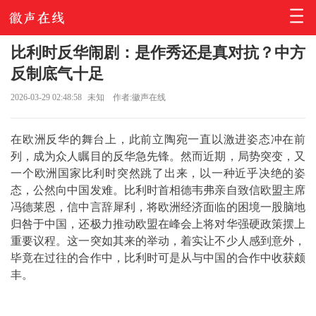
比利时反华闹剧：是作秀还是真对抗？中方
反制底气十足
2026-03-29 02:48:58
未知
作者:徽声在线
在欧洲反华的舞台上，此前立陶宛一直以激进姿态冲在前
列，成为众人瞩目的反华急先锋。然而近期，局势突变，又
一个欧洲国家比利时突然跳了出来，以一种近乎决绝的姿
态，公然向中国发难。比利时首相德韦弗亲自致信欧盟主席
冯德莱恩，信中言辞犀利，将欧洲经济面临的困境一股脑地
归咎于中国，还极力推动欧盟在峰会上将对华强硬政策摆上
重要议程。这一突如其来的举动，着实让不少人感到意外，
毕竟在过往的合作中，比利时可是从与中国的合作中收获颇
丰。