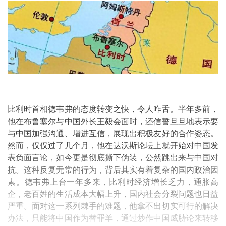
比利时首相德韦弗的态度转变之快，令人咋舌。半年多前，
他在布鲁塞尔与中国外长王毅会面时，还信誓旦旦地表示要
与中国加强沟通、增进互信，展现出积极友好的合作姿态。
然而，仅仅过了几个月，他在达沃斯论坛上就开始对中国发
表负面言论，如今更是彻底撕下伪装，公然跳出来与中国对
抗。这种反复无常的行为，背后其实有着复杂的国内政治因
素。德韦弗上台一年多来，比利时经济增长乏力，通胀高
企，老百姓的生活成本大幅上升，国内社会分裂问题也日益
严重。面对这一系列棘手的难题，他拿不出切实可行的解决
办法，只能将中国作为替罪羊，通过炒作中国威胁论来转移