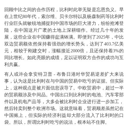
回顾中比之间的合作历程，比利时此举无疑是忘恩负义。早
在上世纪80年代，索尔维、贝卡尔特以及杨森制药等比利时
行业巨头就敏锐地捕捉到中国市场的巨大潜力，纷纷抢滩登
陆，在中国这片广袤的土地上深耕细作。经过几十年的发
展，这些企业在中国赚得盆满钵满。即便到了2025年，中比
双边贸易额依然保持着强劲的增长势头，达到了403.7亿美
元，相较于刚建交时，涨幅接近2000倍，且还保持着3%的
同比增长。如此亮眼的成绩，足以证明双方合作的成功与互
利共赢。
有人或许会拿安特卫普 - 布鲁日港对华贸易逆差扩大来说
事，认为这是比利时在与中国的贸易中吃亏的证据。但实际
上，这种观点是被片面信息误导了。中欧贸易中，超过一半
的贸易额涉及中间品。中国出口到比利时的电池、汽车零部
件以及机电产品等，大多会被比利时企业进行进一步加工，
然后转卖到整个欧洲市场。这就意味着，贸易顺差虽然记在
中国账上，但实际的经济利益却大部分流入了比利时的口
袋。所以，所谓比利时吃亏的说法，根本站不住脚。