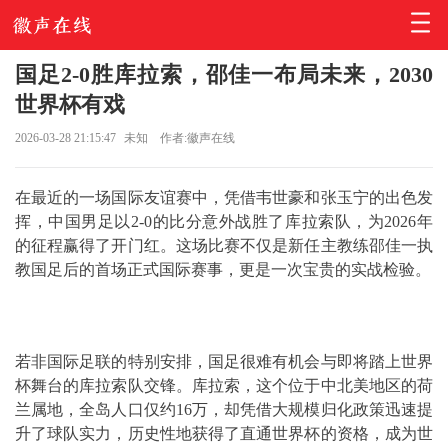
国足2-0胜库拉索，邵佳一布局未来，2030
世界杯有戏
2026-03-28 21:15:47
未知
作者:徽声在线
在最近的一场国际友谊赛中，凭借
韦世豪
和
张玉宁
的出色发
挥，中国男足以2-0的比分意外战胜了库拉索队，为2026年
的征程赢得了开门红。这场比赛不仅是新任主教练
邵佳一
执
教国足后的首场正式国际赛事，更是一次宝贵的实战检验。
若非国际足联的特别安排，国足很难有机会与即将踏上世界
杯舞台的库拉索队交锋。库拉索，这个位于中北美地区的荷
兰属地，全岛人口仅约16万，却凭借大规模归化政策迅速提
升了球队实力，历史性地获得了直通世界杯的资格，成为世