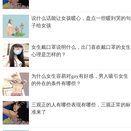
说什么话能让女孩暖心，盘点一些暖到哭的句
子给女孩
女生戴口罩说明什么，出门喜欢戴口罩的女生
心理是怎样的？
为什么女生容易对gay有好感，男人吸引女生
的外在的条件有哪些？
三观正的人有哪些表现有哪些，三观正常的标
准来了