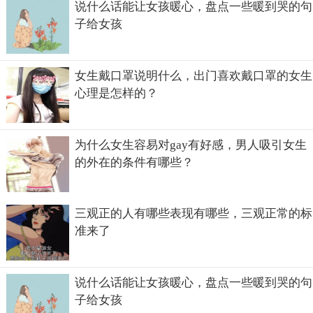
说什么话能让女孩暖心，盘点一些暖到哭的句
子给女孩
女生戴口罩说明什么，出门喜欢戴口罩的女生
心理是怎样的？
为什么女生容易对gay有好感，男人吸引女生
的外在的条件有哪些？
三观正的人有哪些表现有哪些，三观正常的标
准来了
说什么话能让女孩暖心，盘点一些暖到哭的句
子给女孩