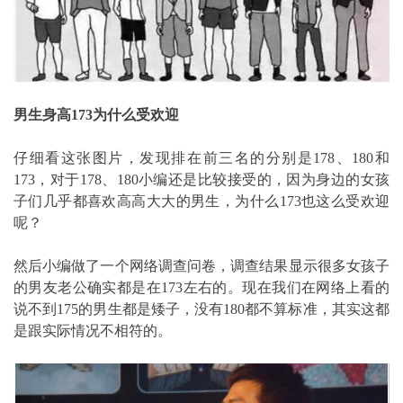
男生身高173为什么受欢迎
仔细看这张图片，发现排在前三名的分别是178、180和
173，对于178、180小编还是比较接受的，因为身边的女孩
子们几乎都喜欢高高大大的男生，为什么173也这么受欢迎
呢？
然后小编做了一个网络调查问卷，调查结果显示很多女孩子
的男友老公确实都是在173左右的。现在我们在网络上看的
说不到175的男生都是矮子，没有180都不算标准，其实这都
是跟实际情况不相符的。