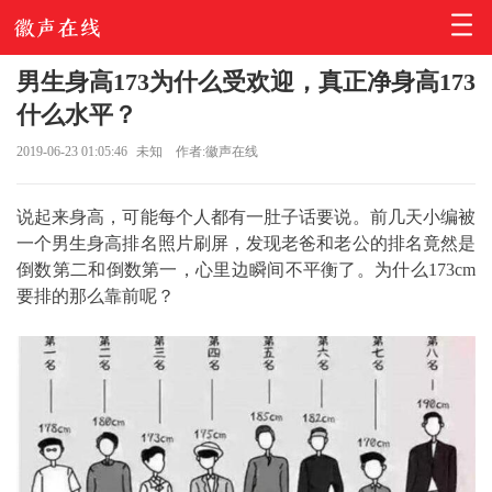
男生身高173为什么受欢迎，真正净身高173
什么水平？
2019-06-23 01:05:46
未知
作者:徽声在线
说起来身高，可能每个人都有一肚子话要说。前几天小编被
一个男生身高排名照片刷屏，发现老爸和老公的排名竟然是
倒数第二和倒数第一，心里边瞬间不平衡了。为什么173cm
要排的那么靠前呢？