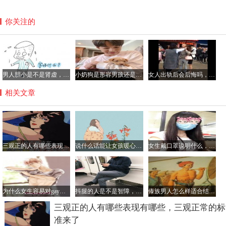
你关注的
男人胆小是不是肾虚，胆小的男人一般能成大事真的假的
小奶狗是形容男孩还是女孩的，真正的小奶狗是什么样子？
女人出轨后会后悔吗，女人出轨坏了什么风水？
相关文章
三观正的人有哪些表现有哪些，三观正常的标准来了
说什么话能让女孩暖心，盘点一些暖到哭的句子给女孩
女生戴口罩说明什么，出门喜欢戴口罩的女生心理是怎样的？
为什么女生容易对gay有好感，男人吸引女生的外在的条件有哪些？
抖腿的人是不是智障，抖腿是身体有什么毛病吗？
傣族男人怎么样适合结婚吗，傣族男人的家庭地位如何？
三观正的人有哪些表现有哪些，三观正常的标
准来了