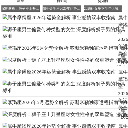
地给予摩羯座关怀和宽容，也许能够缓和你们之间的紧张对
深度解析：狮子座上升星座对女性性格的双重塑造
属牛金牛座2026年运势深度解析 丑时出生有何影响
2026处女座下半年运势 2026处女座下半年运势如何
立关系。
属牛
再次聚焦1985年出生的属牛男摩羯座
摩羯
座
2026年运势
202
摩羯座在2026年的运势展望（重复强调）：
年运
摩
对于摩羯座而言，2026年无疑是一个充满幸运的年份。尽管
势全
座
吉星并不频繁出现，但几乎所有重要的和具有破坏性的星象
深度
解析
20
运动都不会对摩羯座构成威胁。这意味着，只要你能够保持
解
事业
年
稳健的步伐，按部就班地推进自己的计划，一切都有望顺利
属牛
析：
感情
进行。因此，对于摩羯座来说，今年是一个除旧迎新、重新
月
摩羯
狮子
双丰
规划未来的好时机。不妨趁此机会，在工作和感情方面进行
势
座
座上
收指
深入的梳理和调整，相信定能迎来新的突破和进展。
解
202
升星
南
苏
年运
属蛇男狮子座与属牛摩羯座女在2026年
摩
座对
米
势全
座
女性
步入婚姻殿堂的考量
独
深度
解析
20
性格
运
狮子座与摩羯座的配对再探讨：
解
事业
年
的双
属牛
指