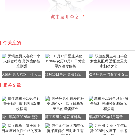
点击展开全文
你关注的
相处建议：
当狮子座了解到摩羯座的一切行为都是为了追求更好的明天
和更成功的自己时，他们就不会再认为摩羯座无趣或保守、
缺乏冒险精神了。摩羯座习惯于深思熟虑，他们相信只有一
天蝎座男人喜欢一个人的独特表现 深度解析准到爆
11月13日星座揭秘 1998年农历11月13日对应星座深度解析
双鱼座男生与白羊座女生般配吗 适配度及夫妻相处之道
步一个脚印地努力，才能通往成功之路。因此，他们往往没
相关文章
有太多时间去表现自己或做那些在他们看来没有意义的事
情。
作为天生的领导者，狮子座可能会觉得摩羯座那默默显露出
的强烈企图心有些深不可测和难以掌握。这对于天生王者的
属牛摩羯座2026年运势全解析 事业感情双丰收指南
狮子座男生偏爱何种类型的女生 深度解析狮子男的择偶标准
摩羯座2026年5月运势全解析 苏珊米勒独家运程指南
狮子座来说，无疑是一种挑战。由于两个人都如此好强好
胜，所以发生冲突也是在所难免。然而，大气魄、大格局的
狮子座也不必太过灰心。如果你能像坐在王位上一样，不断