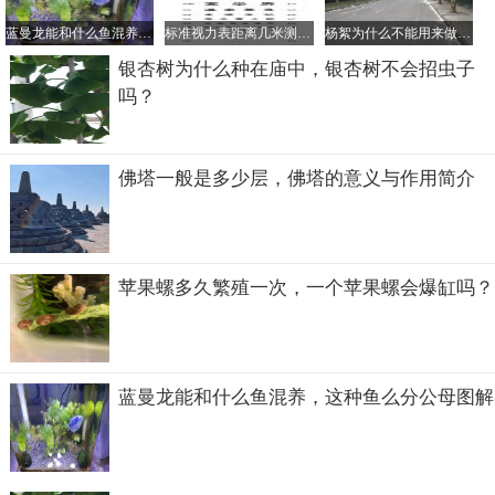
蓝曼龙能和什么鱼混养，这种鱼么分公母图解
标准视力表距离几米测，视力表对应的眼镜度数是怎样的？
杨絮为什么不能用来做棉衣、羽绒服，杨絮对人体有什么危害？
银杏树为什么种在庙中，银杏树不会招虫子
吗？
佛塔一般是多少层，佛塔的意义与作用简介
要说混血狼养来有什么用，肤浅一点的就是看家护院，出门
装逼最好的宠物了，尤其是一些居住在人烟稀少的大山地
苹果螺多久繁殖一次，一个苹果螺会爆缸吗？
界，那里野生动物较多，养只混血狼是能保护主人和防止外
来动物随便进家里串门的。深入一点的就是满足自己喜欢饲
养一些有具有挑战性宠物的心理，这是人类最原始的驯服欲
望，喝最烈的酒，训最野的宠物，狼是不敢挑战的，那就来
蓝曼龙能和什么鱼混养，这种鱼么分公母图解
个半狼吧。