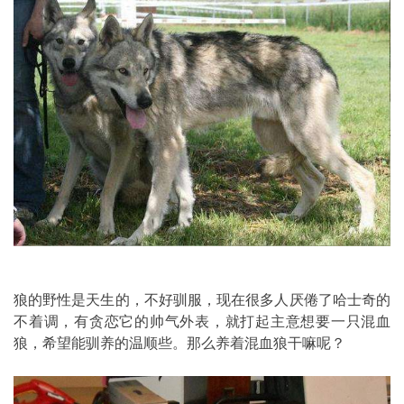
狼的野性是天生的，不好驯服，现在很多人厌倦了哈士奇的
不着调，有贪恋它的帅气外表，就打起主意想要一只混血
狼，希望能驯养的温顺些。那么养着混血狼干嘛呢？