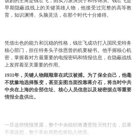
该剧的主角是钱壮飞，由实力派演员于和伟饰演。钱壮飞是
早期隐蔽战线上的关键英雄人物，他接受过完整的高等教
育，知识渊博、头脑灵活，在那个时代十分难得。
凭借出色的能力和沉稳的性格，钱壮飞成功打入国民党特务
核心部门，担任特务头子徐恩曾的机要秘书。他手握核心机
密，掌握着对方最重要的电报密码和情报信息，在隐蔽战线
上发挥着至关重要的作用。
1931年，关键人物顾顺章在武汉被捕。为了保全自己，他毫
不犹豫地选择叛变，甚至妄图当面投靠蒋介石，将当时中共
中央在上海的全部住址、核心人员信息以及秘密据点等重要
情报全盘供出。
一旦这些情报泄露，整个中央组织将遭受毁灭性打击，后果
不堪设想，整个革命局势也将陷入绝境。