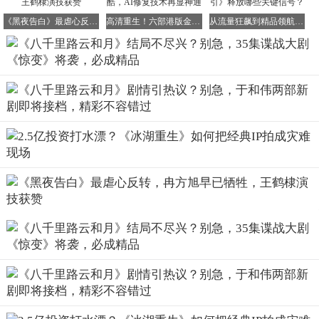
文字描述，就已经对这部剧充满了最高期待。毕竟，光是这
《黑夜告白》最虐心反转，冉方旭早已牺牲，王鹤棣演技获赞
高清重生！六部港版金庸经典武侠剧登陆优酷，AI修复技术再显神通
从流量狂飙到精品领航：首期《微短剧创作指引》释放哪些关键信号？
几个关键人物的名字，就足以震撼人心。
一般的谍战剧，可能只是谋取一个情报，拯救一场战局。而
钱壮飞的壮举，却是拯救了我党的数位关键人物，他的贡献
无可比拟。
如果这段真实的历史被拍成谍战剧，那无疑将是谍战剧情报
剧情上的巅峰之作，其精彩程度和历史意义都远超一般谍战
剧。
这样的谍战剧，怎能不让人翘首以盼呢？
2：演员阵容有多强大？
《惊变》不仅剧情故事精彩绝伦，演员阵容更是堪称豪华。
该剧由大名鼎鼎的国产剧知名导演郑晓龙执导，编剧则是国