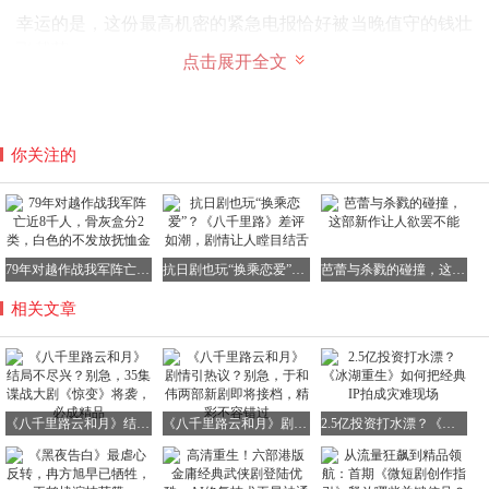
幸运的是，这份最高机密的紧急电报恰好被当晚值守的钱壮
飞截获。
点击展开全文
钱壮飞瞬间意识到事情的严重性，他不顾自身安危，也不顾
你关注的
家人的性命安危，连夜破译情报，并第一时间安排人紧急赶
往上海送信，将这个致命消息及时传递给周恩来等核心领导
人。
79年对越作战我军阵亡近8千人，骨灰盒分2类，白色的不发放抚恤金
抗日剧也玩“换乘恋爱”？《八千里路》差评如潮，剧情让人瞠目结舌
芭蕾与杀戮的碰撞，这部新作让人欲罢不能
相关文章
正是因为钱壮飞的拼死报信，党中央所有人员才能紧急撤
离、快速转移，成功躲过了敌人的大搜捕，避免了革命遭遇
无法挽回的重创，为中国革命的胜利保存了重要力量。
《八千里路云和月》结局不尽兴？别急，35集谍战大剧《惊变》将袭，必成精品
《八千里路云和月》剧情引热议？别急，于和伟两部新剧即将接档，精彩不容错过
2.5亿投资打水漂？《冰湖重生》如何把经典IP拍成灾难现场
看完这段剧情介绍，相信很多人和我一样，仅仅通过简单的