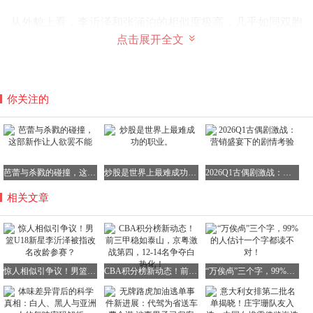
从外貌上看，李沂泽和张涵泊的相似度极高，几乎如同双胞
胎一般。他们不仅整体面容相似，就连耳朵的轮廓、脖子右
点击展开全文
侧的痣等细节都极为相近。而且，除了外貌上的高度相似，
两人在信息方面也存在一些令人觉得“诡异”的“无缝衔接”情
况。
你关注的
2022年，当时16岁的张涵泊在赛场上的表现虽不算特别突
出，但此后他却突然“消失”了，没有任何比赛数据可查。而
两年之后，李沂泽却如横空出世一般，开始频繁参加各种U
芭蕾与杀戮的碰撞，这部新作让人欲罢不能
炒股是世界上最难成功的职业。
2026Q1古偶剧激战：营销盛宴下的剧情考验
系列赛事。并且在2024年之前，几乎没有关于他参加男篮U
相关文章
系列比赛的相关数据报道。
通过观看两人的比赛画面还能发现，他们都是左撇子球员，
投篮动作也有着惊人的相似之处。如此多的巧合叠加在一
惊人相似引争议！男篮U18新星李沂泽被指改名改龄参赛？
CBA积分榜新动态！前三甲稳如泰山，京粤激战第四，12-14名争夺白热化！
“万俟卨”三个字，99%的人估计一个字都读不对！
起，难免让人产生诸多猜测。
对于这一事件，大部分网友认为，如果球队为了追求成绩而