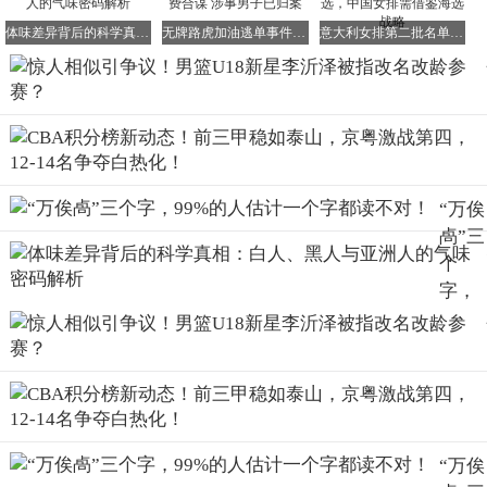
采取这种手段，实际上是对中国篮球的一种伤害。毕竟到了
体味差异背后的科学真相：白人、黑人与亚洲人的气味密码解析
无牌路虎加油逃单事件新进展：代驾为省送车费合谋 涉事男子已归案
意大利女排第二批名单揭晓！庄宇珊队友入选，中国女排需借鉴海选战略
成年队阶段，年龄所带来的优势将不复存在。不过，从这几
场比赛来看，李沂泽的能力确实不容小觑。即便他真的已经
20岁，在同级别比赛中可能不会如此出彩，但依然算得上是
一个有潜力的好苗子。
那么，如何才能消除这些质疑呢？或许就像网友“我登哥
V587”所说的那样：“
这不简单，让俩人见一面。
”通过面对
“万俟
面的交流和观察，或许能让真相更加清晰地浮出水面。
卨”三
个
字，
99%
的人
估计
一个
字都
读不
“万俟
对！