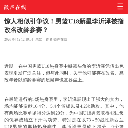
惊人相似引争议！男篮U18新星李沂泽被指
改名改龄参赛？
2026-04-12 12:19:51
未知
作者:徽声在线
近期，在中国男篮U18热身赛中崭露头角的
李沂泽
凭借出色
表现引发广泛关注，但与此同时，关于他可能存在改名、篡
改年龄以超龄参赛的质疑声也甚嚣尘上。
在最近进行的5场热身赛里，李沂泽展现出了强大的实力，
场均能够贡献16.4分、5.4个篮板以及4.2次助攻。其中，他
有两场比赛单场得分达到20分，为中国U18男篮取得4胜1负
的优异成绩立下汗马功劳。特别是在以73 - 59战胜新西兰
U18男篮的那场热身赛中，李沂泽更是砍下20分、9个篮