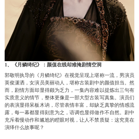
1、《月鳞绮纪》：颜值在线却难掩剧情空洞
郭敬明执导的《月鳞绮纪》在视觉呈现上堪称一流，男演员
英俊潇洒，女演员美丽动人，堪称古装剧中的颜值担当。然
而，剧情方面却显得颇为乏力，一集内容难以提炼出三句有
实质意义的情节，整体更像是一部大型古装写真集。演员们
的表演显得呆板木讷，尽管表情丰富，却缺乏真挚的情感流
露，每一幕都显得刻意为之，语调也显得做作不自然。剧中
充斥着慢动作和尴尬的瞪眼对视，让人不禁质疑：这究竟在
演绎什么故事呢？