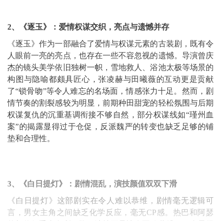
2、《逐玉》：爱情权谋交织，亮点与遗憾并存
《逐玉》作为一部融合了爱情与权谋元素的古装剧，既有令
人眼前一亮的亮点，也存在一些不容忽视的遗憾。导演曾庆
杰的镜头美学依旧独树一帜，雪地救人、浴池太极等场景的
构图与隐喻都颇具匠心，张凌赫与田曦薇的互动更是贡献
了“锁骨吻”等令人难忘的名场面，情感张力十足。然而，剧
情节奏的割裂感较为明显，前期种田甜宠的轻松氛围与后期
权谋复仇的沉重基调衔接不够自然，部分权谋线如“瑾州血
案”的揭露显得过于仓促，反派魏严的转变也缺乏足够的铺
垫和合理性。
3、《白日提灯》：剧情混乱，演技颜值双双下滑
《白日提灯》这部剧实在令人难以恭维，剧情毫无逻辑可
言，男女主角之间缺乏化学反应，毫无CP感。热巴和阿瑟