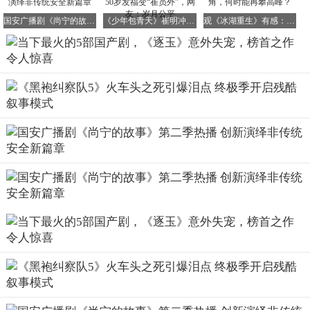
国安广播剧《尚宁的故事》第二季热播 创新演绎非传统安全新篇章
《少年包青天》崔明冲扮演者张冰近照曝光！50岁发福变“崔员外”，网友：岁月公平
观《冰湖重生》有感：内娱明星演技与选角，何时能再攀高峰？
5、《正义女神》：节奏紧凑，演技在线，值得一看
《正义女神》这部剧让人看得欲罢不能，节奏超快无尿点。
佘诗曼和陈炜的演技真是炉火纯青，眼神戏精彩绝伦。刘倬
昕饰演的高成彬更是给人带来了意外的惊喜，他将反社会型
人格演绎得淋漓尽致，让人不寒而栗。整部剧集的节奏把握
得恰到好处，庭审戏紧张饱满，少年犯和案件的类型也十分
广泛，同时还探讨了感化的有限作用，引人深思。这部剧绝
对值得一看！
当下热度最高的5部国产剧盘点，《逐玉》意外跌至第二，
第一名实至名归却也令人意外。