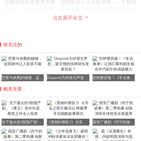
的颜值似乎也有所下降，演技更是让人不敢恭维，一个显得
弱智，一个则过于浮夸。原本冲着《长相思》导演的名头去
观看，没想到呈现出来的效果却如此平淡无奇。剧情拖沓冗
点击展开全文
长，让人看得烦躁不已，三观也显得颇为悬浮，根本找不到
任何值得观看的亮点。
你关注的
4、《隐身的名字》：电影质感十足，角色塑造深入人心
《隐身的名字》这部电视剧给人一种电影般的质感，每个角
芭蕾与杀戮的碰撞，这部新作让人欲罢不能
Deepseek为何渐无声息，梁文锋的抉择错失发展良机？
拒绝整容脸！《冬去春来》让我们看到妈生脸在年代剧中的高级魅力
色都有其独特的魅力和高光时刻。倪妮饰演的任小名从“影
子作家”到砸开冰箱抢回手稿，用一场硬气的反击撕碎了依
相关文章
附在身上的标签；闫妮饰演的任美艳经历了四段坎坷的婚
姻，却用市井泼辣的外壳包裹着深沉的母爱，那句“女人不
必为婚姻委屈自己”的嘶吼，道尽了无数女性的隐痛和心
声。刘雅瑟饰演的柏庶作为法医，在解剖真相的同时也在解
当下最火的5部国产剧，《逐玉》意外失宠，榜首之作令人惊喜
《黑袍纠察队5》火车头之死引爆泪点 终极季开启残酷叙事模式
国安广播剧《尚宁的故事》第二季热播 创新演绎非传统安全新篇章
剖自己被精神控制的半生，她挣脱养母牢笼的瞬间，仿佛在
向所有“替身人生”宣战，令人动容。