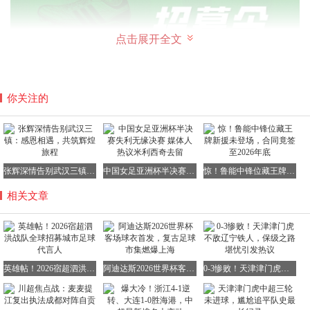
点击展开全文
选拔流程：初审→体能测试→战术考核→综合评估→公示名
你关注的
单。通过审核者将收到短信/邮件通知，请保持通讯畅通。
我们寻找的不仅是技术精湛的球场猛将，更是与城市同频共
振的热血赤子。当您披上印有「泗洪」二字的战袍，脚下不
仅是绿茵场，更是承载着87万乡亲期待的荣誉殿堂。这里既
张辉深情告别武汉三镇：感恩相遇，共筑辉煌旅程
中国女足亚洲杯半决赛失利无缘决赛 媒体人热议米利西奇去留
惊！鲁能中锋位藏王牌新援未登场，合同竟签至2026年底
有并肩作战的兄弟情谊，也有震耳欲聋的助威声浪，更有洪
相关文章
泽湖畔千年古徐文化的精神加持。成为城市英雄的机会，就
在此刻！
本公告最终解释权归泗洪县体育局所有，选拔过程全程接受
社会监督。
英雄帖！2026宿超泗洪战队全球招募城市足球代言人
阿迪达斯2026世界杯客场球衣首发，复古足球市集燃爆上海
0-3惨败！天津津门虎不敌辽宁铁人，保级之路堪忧引发热议
附件下载：
《泗洪足球战队招募报名表.docx》