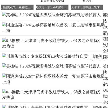
无论您是叱咤赛场多年的传奇老将
川超焦点战：麦麦提江复出执法成都对阵自贡
爆大冷！浙江4-1逆转、大连1-0胜海港，中超最新排名大变动
天津津门虎中超三轮未进球，尴尬追平队史最长纪录
英
还是初露锋芒的潜力新星
帖
只要心中燃烧着足球火焰
20
渴望为泗洪荣誉而战
宿
泗
这方绿茵场永远为您敞开怀抱！
战
全
川超焦点
招
战：麦麦
城
英
提江复出
足
帖
执法成都
代
20
对阵自贡
人
宿
泗
战
全
川超焦点