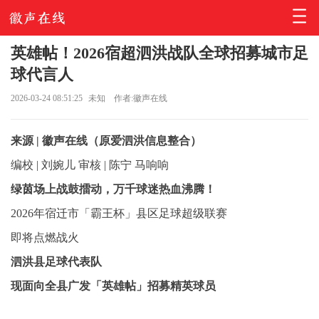
英雄帖！2026宿超泗洪战队全球招募城市足
球代言人
2026-03-24 08:51:25
未知
作者:徽声在线
来源 | 徽声在线（原爱泗洪信息整合）
编校 | 刘婉儿 审核 | 陈宁 马响响
绿茵场上战鼓擂动，万千球迷热血沸腾！
2026年宿迁市「霸王杯」县区足球超级联赛
即将点燃战火
泗洪县足球代表队
现面向全县广发「英雄帖」招募精英球员