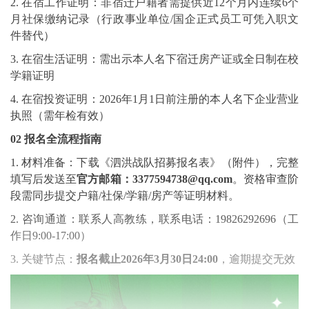
2. 在宿工作证明：非宿迁户籍者需提供近12个月内连续6个
月社保缴纳记录（行政事业单位/国企正式员工可凭入职文
件替代）
3. 在宿生活证明：需出示本人名下宿迁房产证或全日制在校
学籍证明
4. 在宿投资证明：2026年1月1日前注册的本人名下企业营业
执照（需年检有效）
02 报名全流程指南
1. 材料准备：下载《泗洪战队招募报名表》（附件），完整
填写后发送至
官方邮箱：
3377594738@qq.com
。资格审查阶
段需同步提交户籍/社保/学籍/房产等证明材料。
2. 咨询通道：联系人高教练，联系电话：19826292696（工
作日9:00-17:00）
3. 关键节点：
报名截止2026年3月30日24:00
，逾期提交无效