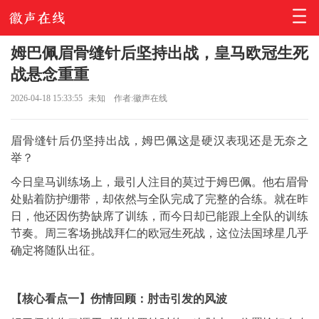
姆巴佩眉骨缝针后坚持出战，皇马欧冠生死
战悬念重重
2026-04-18 15:33:55
未知
作者:徽声在线
眉骨缝针后仍坚持出战，姆巴佩这是硬汉表现还是无奈之
举？
今日皇马训练场上，最引人注目的莫过于姆巴佩。他右眉骨
处贴着防护绷带，却依然与全队完成了完整的合练。就在昨
日，他还因伤势缺席了训练，而今日却已能跟上全队的训练
节奏。周三客场挑战拜仁的欧冠生死战，这位法国球星几乎
确定将随队出征。
【核心看点一】伤情回顾：肘击引发的风波