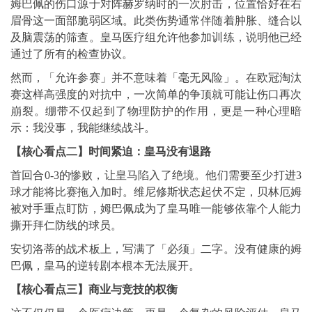
姆巴佩的伤口源于对阵赫罗纳时的一次肘击，位置恰好在右
眉骨这一面部脆弱区域。此类伤势通常伴随着肿胀、缝合以
及脑震荡的筛查。皇马医疗组允许他参加训练，说明他已经
通过了所有的检查协议。
然而，「允许参赛」并不意味着「毫无风险」。在欧冠淘汰
赛这样高强度的对抗中，一次简单的争顶就可能让伤口再次
崩裂。绷带不仅起到了物理防护的作用，更是一种心理暗
示：我没事，我能继续战斗。
【核心看点二】时间紧迫：皇马没有退路
首回合0-3的惨败，让皇马陷入了绝境。他们需要至少打进3
球才能将比赛拖入加时。维尼修斯状态起伏不定，贝林厄姆
被对手重点盯防，姆巴佩成为了皇马唯一能够依靠个人能力
撕开拜仁防线的球员。
安切洛蒂的战术板上，写满了「必须」二字。没有健康的姆
巴佩，皇马的逆转剧本根本无法展开。
【核心看点三】商业与竞技的权衡