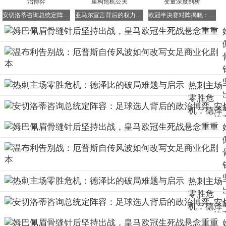
周三凌晨的比赛，我们有两个关键的观察点：姆巴佩是首发
安切洛蒂咨询总统定阵容：足球选人背后的政治博弈
亚马尔宣言背后的权力游戏：足球新领袖如何重构危机公关
欧冠半决赛对阵揭晓：两场激战背后的隐藏变量深度剖析
还是替补，以及他在开场15分钟内的对抗选择。如果安切洛
蒂选择让他先坐在板凳上，那么说明医疗组有所保留；如果
他首发后主动回避头球，那么说明疼痛或心理阴影确实存
在。
皇马的欧冠命运，如今系在了一个缝过针的眉骨上。这种剧
热刺主场
情，或许不会出现在弗洛伦蒂诺的账本里，但一定会深深烙
零胜危
印在球迷的肾上腺素中。
安
机：德泽
洛
比的破局
咨
难题与启
总
示
定
容
热刺主场
足
零胜危
选
安
机：德泽
背
洛
比的破局
的