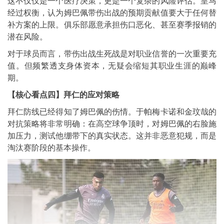
这不仅仅是一个医疗决策，更是一个复杂的风险评估。皇马
经过权衡，认为姆巴佩带伤出战的预期贡献值要大于任何替
补方案的上限。俱乐部愿意承担伤口恶化、甚至赛季报销的
潜在风险。
对于球员而言，带伤出战生死战是对职业信誉的一次重要充
值。但频繁透支身体资本，无疑会缩短其职业生涯的巅峰
期。
【核心看点四】拜仁的应对策略
拜仁防线已经得知了姆巴佩的伤情。于帕梅卡诺和金玟哉的
对抗策略将非常明确：在高空球争顶时，对姆巴佩的右脸施
加压力，测试他绷带下的真实状态。这并非恶意犯规，而是
淘汰赛阶段的基本操作。