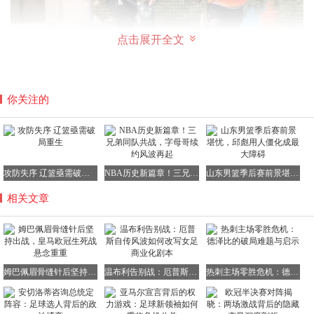
点击展开全文
你关注的
姆巴佩的应对方式将直接决定比赛的走向。如果他选择躲
避，那么他的活动空间将被大大压缩；如果他选择硬扛，那
么伤口将成为对手攻击的靶子。
【核心看点五】皇马赛季的缩影
攻防失序 辽篮亟需破局重生
NBA历史新篇章！三兄弟同队共战，字母哥续约风波再起
山东男篮季后赛前景堪忧，邱彪用人僵化成最大障碍
皇马本赛季的医疗室从未空闲过。库尔图瓦、米利唐、阿拉
相关文章
巴相继十字韧带撕裂，卡瓦哈尔肌肉问题反复发作。伤病不
断啃噬着皇马的阵容深度，逼得核心球员不得不带伤硬撑。
这并非皇马一家的困境。在欧冠淘汰赛阶段，带伤首发已经
成为了一种常态。FIFA病毒、密集的赛程以及商业赛的挤
姆巴佩眉骨缝针后坚持出战，皇马欧冠生死战悬念重重
温布利告别战：厄普斯自传风波如何改写女足商业化剧本
热刺主场零胜危机：德泽比的破局难题与启示
压，将球员的身体逼到了极限。
实战观察