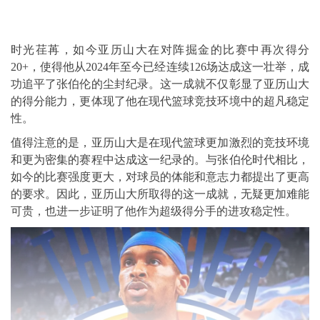
时光荏苒，如今亚历山大在对阵掘金的比赛中再次得分
20+，使得他从2024年至今已经连续126场达成这一壮举，成
功追平了张伯伦的尘封纪录。这一成就不仅彰显了亚历山大
的得分能力，更体现了他在现代篮球竞技环境中的超凡稳定
性。
值得注意的是，亚历山大是在现代篮球更加激烈的竞技环境
和更为密集的赛程中达成这一纪录的。与张伯伦时代相比，
如今的比赛强度更大，对球员的体能和意志力都提出了更高
的要求。因此，亚历山大所取得的这一成就，无疑更加难能
可贵，也进一步证明了他作为超级得分手的进攻稳定性。