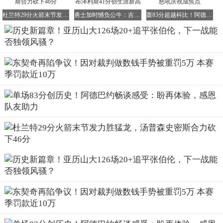
杜兰特29分火箭末节发力胜猛龙，汤普森史密斯合力砍下46分
勇士加时憾负公牛：吉迪28次三双追平乔丹 布泽利斯41分创生涯新高
轰83分超越科比！阿德巴约一战创20项纪录 怒吼庆祝成焦点