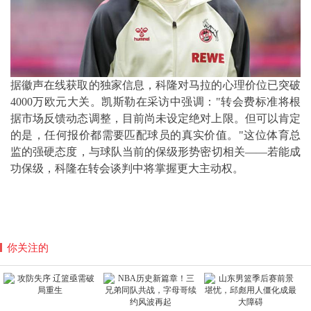
据徽声在线获取的独家信息，科隆对马拉的心理价位已突破
4000万欧元大关。凯斯勒在采访中强调："转会费标准将根
据市场反馈动态调整，目前尚未设定绝对上限。但可以肯定
的是，任何报价都需要匹配球员的真实价值。"这位体育总
监的强硬态度，与球队当前的保级形势密切相关——若能成
功保级，科隆在转会谈判中将掌握更大主动权。
你关注的