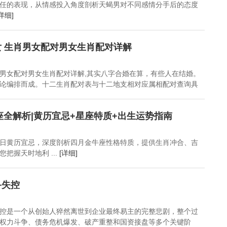
任的表现，从情感投入角度剖析天蝎男对不同感情分手后的态度
详细]
 生肖男女配对男女生肖配对详解
男女配对男女生肖配对详解,其实八字合婚在算，有些人在结婚。
论编排而成。十二生肖配对表与十二地支相对应属相配对查询具
牛座全解析|黄历宜忌+星座特质+出生运势指南
月21日黄历宜忌，深度剖析四月金牛座性格特质，提供生肖冲合、吉
把握天时地利 ...
[详细]
斗失控
控是一个从创始人猝然离世到企业最终易主的完整悲剧，整个过
权力斗争、债务危机爆发、破产重整和国资接盘等多个关键阶