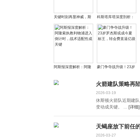
关键时刻再显神威，斯
科斯塔库塔深度剖析：
马特对湖人队的重要性
意大利足球困局与巴斯
或被低估？
托尼红牌事件真相
阿斯报深度解析：阿隆
豪门争夺战升级！23岁
索执教利物浦进入倒计
罗杰斯或成今夏标王，
时，战术适配性成关键
转会费直逼亿级
火箭建队策略再
2026-03-19
休斯顿火箭队近期建队
变动成关键。 ...
[详细]
天蝎座放下前任的
2026-03-27