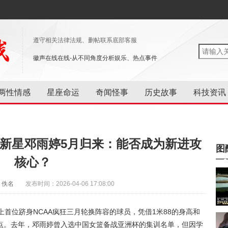
遵守相关法律法规、删帖联系底部客服
徽声在线在线-从不同角度分析娱乐、热点事件
两性情感
星座命运
奇闻怪事
历史故事
科技资讯
洋新星邓雨婷5月归来：能否成为新进攻
图
核心？
：佚名
发布时间：2026-04-06 17:08:00
上首位跻身NCAA疯狂三月轮换阵容的球员，凭借1米88的身高和
点。去年，邓雨婷曾入选中国女篮备战亚洲杯的集训名单，但因学