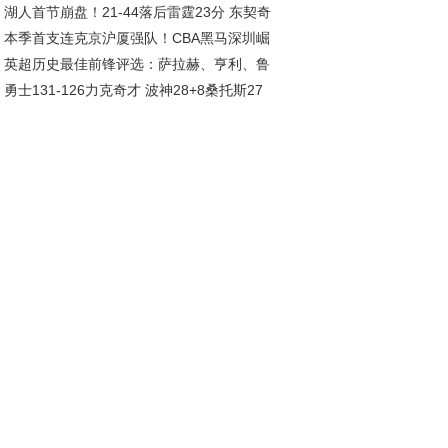
湖人首节崩盘！21-44落后雷霆23分 东契奇
本季首支连克京沪厦强队！CBA黑马深圳崛
姆斯集体低迷
英超历史最佳前锋评选：萨拉赫、亨利、鲁
，总决赛指日可待
勇士131-126力克奇才 波神28+8桑托斯27
、C罗等巨星入围
波杰姆斯基全能表现