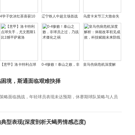
4学子饮冰红茶喜获10
辽宁铁人中超主场首战
乌度卡末节三大致命失
克金条！高校超市横幅
告捷，这些精彩瞬间引
误！无视KD挡拆良机，
庆贺引热议
爆全场！
弃用卡佩拉，边线球再
酿大错！
【意甲】洛卡特利点球
0-4惨败！泰山之败，非
皇马伤病危机深度解
失手，尤文图斯1比1憾
球员之过，乃战术僵化
析：体能改革初见成
平萨索洛
之祸
效，科技赋能未来防线
陷困境，斯通面临艰难抉择
策略面临挑战，年轻球员表现未达预期，休赛期球队策略与人员
典型表现(深度剖析天蝎男情感态度)