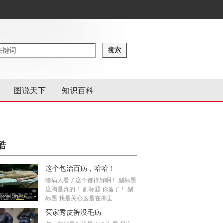
图说天下
知识百科
酷
这个包治百病，哈哈！
啥病人看了这个都得好啊！ 副标题
这胸是真的！ 副标题 你赢了！ 副
标题 我是关心这是在哪里
买家秀皮裤没毛病