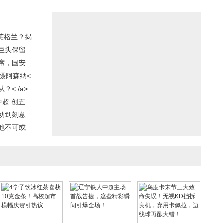
英格兰？揭
巨头保留
席，国安
慑阿森纳<
< /a>
中超 创五
动到刻意
他不可或