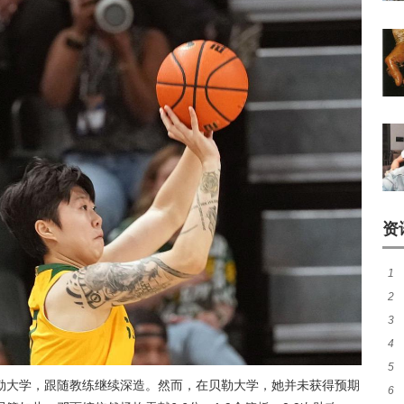
资
1
2
3
续
4
最
5
煌
勒大学，跟随教练继续深造。然而，在贝勒大学，她并未获得预期
6
作