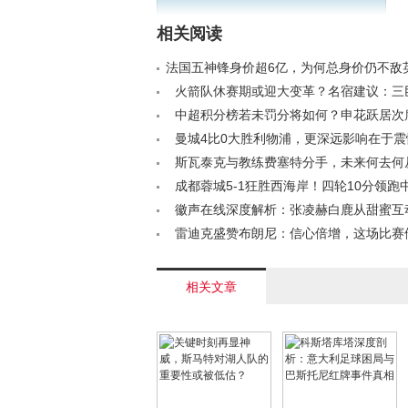
相关阅读
法国五神锋身价超6亿，为何总身价仍不敌
秘背后原因< /a>
火箭队休赛期或迎大变革？名宿建议：三
两人，引援明星搭档杜兰特< /a>
中超积分榜若未罚分将如何？申花跃居次
仍居十二，津门虎垫底< /a>
曼城4比0大胜利物浦，更深远影响在于震
/a>
斯瓦泰克与教练费塞特分手，未来何去何从？
成都蓉城5-1狂胜西海岸！四轮10分领跑
大历史纪录< /a>
徽声在线深度解析：张凌赫白鹿从甜蜜互
避嫌的娱乐圈生存法则< /a>
雷迪克盛赞布朗尼：信心倍增，这场比赛
缺< /a>
相关文章