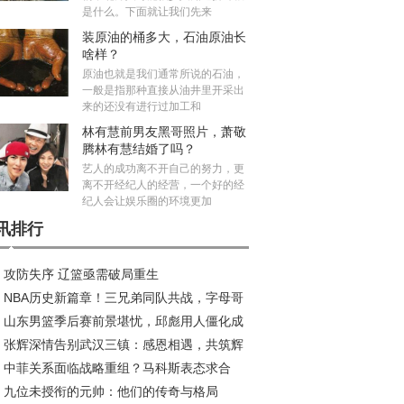
是什么。下面就让我们先来
装原油的桶多大，石油原油长
啥样？
原油也就是我们通常所说的石油，
一般是指那种直接从油井里开采出
来的还没有进行过加工和
林有慧前男友黑哥照片，萧敬
腾林有慧结婚了吗？
艺人的成功离不开自己的努力，更
离不开经纪人的经营，一个好的经
纪人会让娱乐圈的环境更加
讯排行
攻防失序 辽篮亟需破局重生
NBA历史新篇章！三兄弟同队共战，字母哥
山东男篮季后赛前景堪忧，邱彪用人僵化成
约风波再起
张辉深情告别武汉三镇：感恩相遇，共筑辉
大障碍
中菲关系面临战略重组？马科斯表态求合
旅程
九位未授衔的元帅：他们的传奇与格局
，中方划出明确红线