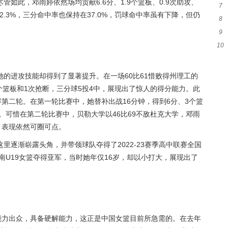
如此，邓雨婷依然场均贡献6.6分、1.9个篮板、0.9次助攻、
7
42.3%，三分命中率也保持在37.0%，罚球命中率虽有下降，但仍
8
詹
9
起
10
尼
分
的进攻技能却得到了显著提升。在一场60比61惜败得州理工的
3个篮板和1次抢断，三分球5投4中，展现出了惊人的得分能力。此
赛第二轮。在第一轮比赛中，她替补出战16分钟，得到6分、3个篮
学。可惜在第二轮比赛中，贝勒大学以46比69不敌杜克大学，邓雨
，表现依然可圈可点。
里逐渐崭露头角，并带领球队夺得了2022-23赛季高中联赛全国
南U19女篮夺得亚军，当时她年仅16岁，却以小打大，展现出了
能力出众，具备硬解能力，这正是中国女篮目前所急需的。在去年