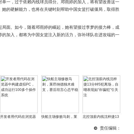
对单一，过于依赖内线球员得分。邓雨婷的加入，将有望改善这一
。她的硬解能力，也将在关键时刻帮助中国女篮打破僵局，取得胜
起局面。如今，随着邓雨婷的崛起，她有望接过李梦的接力棒，成
婷的加入，都将为中国女篮注入新的活力，弥补球队在进攻端的一
开发者用代码在浏览器
快船主场惨败马刺，莱
北控顶薪内线沈梓捷13
中构建虚拟PC，成功运
昂纳德独木难支，赛后
分钟5犯离场，自嘲表现
责任编辑：
行100多个操作系统
坦言心态平稳
如“诈骗犯”引关注