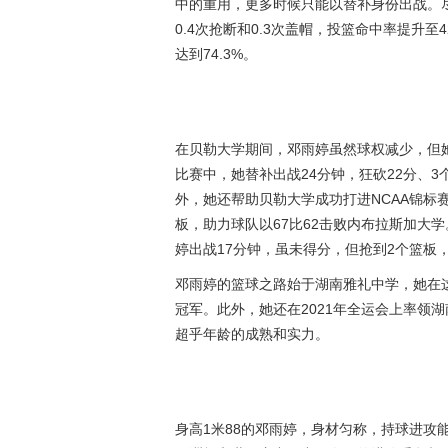
中的重用，更多时候只能以替补身份出战。尽管
0.4次抢断和0.3次盖帽，投篮命中率提升至
达到74.3%。
在贝勒大学期间，邓雨婷虽然球权减少，但她
比赛中，她替补出战24分钟，狂砍22分、
外，她还帮助贝勒大学成功打进NCAA锦标
板，助力球队以67比62击败内布拉斯加大
婷出战17分钟，虽未得分，但抢到2个篮板
邓雨婷的篮球之路始于湖南雅礼中学，她在这
冠军。此外，她还在2021年全运会上率领湖
超乎年龄的成熟和实力。
身高1米88的邓雨婷，身材匀称，持球进攻