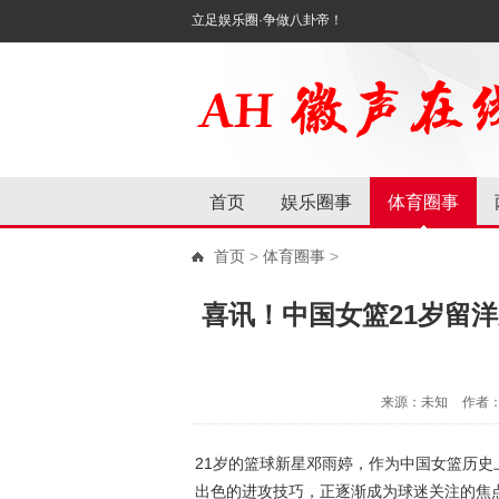
立足娱乐圈·争做八卦帝！
首页
娱乐圈事
体育圈事
首页
>
体育圈事
>
喜讯！中国女篮21岁留
来源：未知
作者
21岁的篮球新星邓雨婷，作为中国女篮历史
出色的进攻技巧，正逐渐成为球迷关注的焦