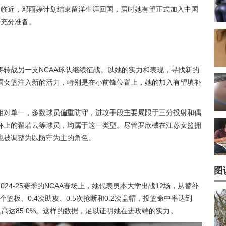
的临近，邓雨婷计划结束留洋生涯回国，届时她有望正式加入中国
好充分准备。
转战另一支NCAA球队继续征战。以她的实力和表现，寻找新的
国女篮注入新的活力，特别是在小前锋位置上，她的加入有望填补
相对单一，多数球员偏重防守，进攻手段主要局限于三分投射和偶
杯上的翟若云等球员，均属于这一类型。尽管罗欣棫在江苏女篮拥
也被调整为以防守为主的角色。
图
24-25赛季的NCAA赛场上，她代表奥本大学出战12场，从替补
5个篮板、0.4次助攻、0.5次抢断和0.2次盖帽，投篮命中率达到
更是高达85.0%。这样的数据，足以证明她在进攻端的实力。