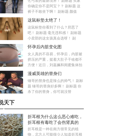
乞丐装的最新境界！ 副标题 买家
你确定你不是阿宝？？ 副标题 这
裤子不敢坐下啊！ 副标题 颜值
这鼠标垫太绝了！
这鼠标垫你看到了什么？邪恶了
吧！ 副标题 毫无违和感！ 副标题
小卖部的这女孩真会选呀！ 副
怀孕后内脏变化图
女人真的不容易，怀孕后，内脏被
挤压的严重，挺着大肚子干啥都不
方便！近日，刘嘉姵和闺蜜集体拍
漫威英雄的替身们
锤哥的替身也是辣么的帅气！ 副标
题 锤哥的替身好多啊！ 副标题 你
杀了你的替身，你可就没替
说天下
折耳根为什么这么恶心难吃，
折耳根有毒吃了会伤肾真的
吗？
折耳根是一种在南方很常见的植
物，北方人可能很少人知道折耳根