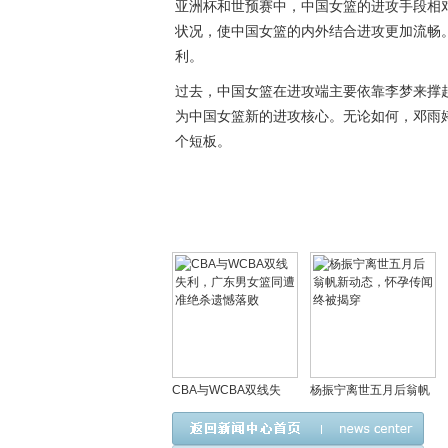
亚洲杯和世预赛中，中国女篮的进攻手段相
状况，使中国女篮的内外结合进攻更加流畅
利。
过去，中国女篮在进攻端主要依靠李梦来撑
为中国女篮新的进攻核心。无论如何，邓雨
个短板。
CBA与WCBA双线失
杨振宁离世五月后翁帆
利，广东男女篮同遭准
新动态，怀孕传闻终被
绝杀遗憾落败
揭穿