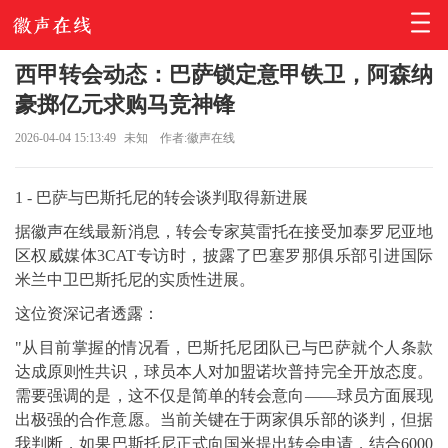
西甲转会动态：巴萨锁定意甲铁卫，阿森纳
豪掷亿元求购马竞神锋
2026-04-04 15:13:49
未知
作者:徽声在线
1 - 巴萨与巴斯托尼的转会谈判取得新进展
据徽声在线最新消息，转会专家莫雷托在接受加泰罗尼亚地
区权威媒体3CAT专访时，披露了巴塞罗那俱乐部引进国际
米兰中卫巴斯托尼的实质性进展。
这位资深记者透露：
"从目前掌握的情况看，巴斯托尼团队已与巴萨就个人条款
达成原则性共识，球员本人对加盟诺坎普持完全开放态度。
需要强调的是，这不仅是简单的转会意向——球员方面展现
出极强的合作意愿。当前关键在于两家俱乐部的谈判，但据
我判断，如果巴斯托尼正式向国米提出转会申请，结合6000