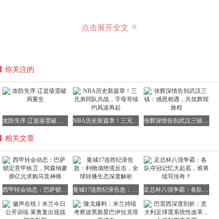
点击展开全文
信息来源：伦敦足球网内部会议纪要
4 - 李刚仁引英超群雄逐鹿
转会市场权威记者罗马诺在最新专栏中确认，巴黎圣日耳曼
你关注的
攻击手李刚仁已引发多支英超球队激烈争夺。这位韩国国脚
凭借本赛季在法甲的出色表现，成为转会市场最炙手可热的
亚洲球员。
据徽声在线分析，马竞对李刚仁的关注由来已久，体育总监
攻防失序 辽篮亟需破局重生
NBA历史新篇章！三兄弟同队共战，字母哥续约风波再起
张辉深情告别武汉三镇：感恩相遇，共筑辉煌旅程
贝尔塔认为其技术特点与球队传控体系高度契合。不过巴黎
相关文章
方面将这位23岁边锋视为重要战术棋子，尽管并非绝对主
力，但其在轮换阵容中的创造力以及商业价值（亚洲市场赞
助）使俱乐部不愿轻易放人。
西甲转会动态：巴萨锁定意甲铁卫，阿森纳豪掷亿元求购马竞神锋
曼城17连胜纪录告急：利物浦绝境反击，全球转播生态深度解析
足总杯八强争霸：各队夺冠记忆大起底，谁将续写传奇？