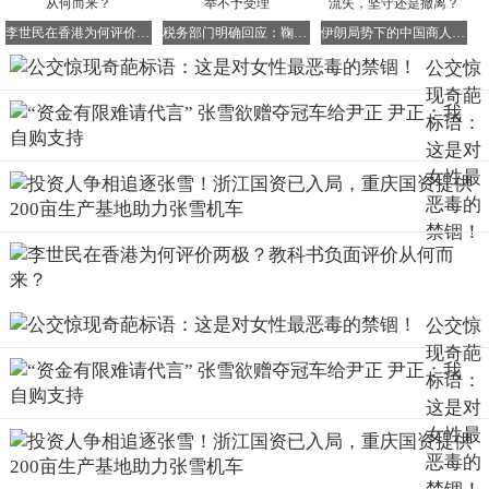
李世民在香港为何评价两极？教科书负面评价从何而来？
税务部门明确回应：鞠婧祎涉税举报系重复检举不予受理
伊朗局势下的中国商人困境：货币贬值、订单流失，坚守还是撤离？
公交惊
现奇葩
标语：
这是对
女性最
恶毒的
禁锢！
在这里，钱代表着经济独立，房间则象征着思想自由——这
才是女性最应该拥有的“嫁妆”。
百年时光匆匆而过，如今竟然还有人妄图将女性重新塞
公交惊
回“三从四德”的陈旧棺材之中——抱歉，这次女性们不会再
现奇葩
乖乖就范，她们不仅要拒绝进入棺材，还要奋力掀开棺材
标语：
板，勇敢地追求属于自己的自由与平等！
这是对
愿每一个女孩，都能够挣脱世俗的枷锁束缚，活出属于自己
女性最
的精彩光芒，不被任何定义所局限，不被任何绑架所困扰，
恶毒的
自由且强大地绽放自己的生命！