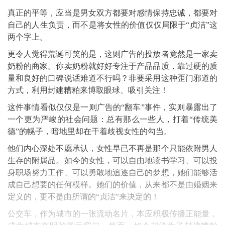
真正的平等，应当是男女双方都要对感情保持忠诚，都要对
自己的人生负责，而不是将女性的价值仅仅局限于“贞洁”这
两个字上。
更令人觉得荒诞可笑的是，这则广告的投放者竟然是一家卖
奶粉的商家。你卖奶粉就好好专注于产品品质，靠过硬的质
量和良好的口碑说话难道不行吗？非要采用这种歪门邪道的
方式，利用封建糟粕来博取眼球、吸引关注！
这件事情看似仅仅是一则广告的“翻车”事件，实则暴露出了
一个更为严峻的社会问题：总有那么一些人，打着“传统美
德”的幌子，暗地里却在干着歧视女性的勾当。
他们内心深处不愿承认，女性早已不再是那个只能依附男人
生存的附属品。如今的女性，可以自由地读书学习、可以投
身职场努力工作、可以勇敢地追逐自己的梦想，她们能够活
成自己想要的任何模样。她们的价值，从来都不是由婚姻来
定义的，更不是由所谓的“贞洁”来决定的！
公交车，作为城市的一张流动名片，本应积极传播正能量，