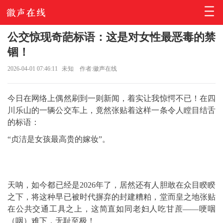
公交惊现奇葩标语：这是对女性最恶毒的禁
锢！
2026-04-01 07:46:11
未知
作者:徽声在线
今日在网络上偶然刷到一则新闻，着实让我惊愕不已！在四
川乐山的一辆公交车上，竟然张贴着这样一条令人瞠目结舌
的标语：
“贞洁是女孩最高贵的嫁妆”。
天呐，如今都已经是2026年了，居然还有人胆敢在众目睽睽
之下，将这种早已被时代摒弃的封建糟粕，堂而皇之地张贴
在公共交通工具之上，这简直如同老妇人吃甘蔗——哽咽
（咽）难下，无耻至极！