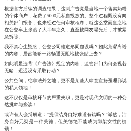
根据官方后续的调查结果，这则广告竟是当地一个售卖奶粉
的个体商户，花费了5000元私自投放的。整个过程既没有向
相关部门报备，也未经过任何审核程序，就这么堂而皇之地
在公交车上张贴了大半年之久，直至被网友曝光后，才被紧
急拆除。
我不禁心生疑惑，公交公司难道形同虚设吗？如此荒谬离谱
的内容，居然能够一路畅通无阻地被张贴上去？
如此明显违背《广告法》规定的内容，监管部门为何会视若
无睹，迟迟没有采取行动？
公共空间，绝非法外之地，更不是某些人肆意宣扬歪理邪说
的私人领地！
这不仅仅是审核环节的严重失职，更是对现代文明的一种公
然挑衅与亵渎！
或许有人会辩解道：“提倡洁身自好难道有错吗？”诚然，洁
身自好无疑是一种美德，但美德绝不能成为绑架女性的枷
锁！