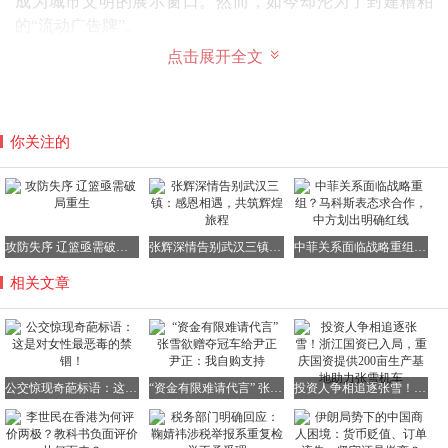
成为城市文明的展示窗口。然而，如今却沦为了封建糟粕
的“流动广告牌”。
点击展开全文
这不仅严重拉低了城市的文明底线，更会对青少年产生误
导，毒害整个社会的风气。
这种社会毒瘤，必须被彻底清除，绝不能让其继续肆意蔓
延。
你关注的
时代在不断向前进步，文明也在持续发展。那些早已过时的
封建礼教，就像陈旧的垃圾一样，早就应该被扔进历史的垃
圾桶，让其永远消失在人们的视野之中。我们尊重传统，但
绝对不接受其中的糟粕部分；我们提倡美德，但坚决不接受
攻防失序 辽篮亟需破局重生
张辉深情告别武汉三镇：感恩相遇，共筑辉煌旅程
中菲关系面临战略重组？马科斯表态求合作，中方划出明确红线
那种带有双重标准的美德。
相关文章
女性的高贵，源自于她们拥有独立的灵魂、善良的本心以及
拼搏的勇气，而不是所谓的“贞洁”。
最后，不禁想起作家伍尔夫在《一间自己的房间》中所写的
话语：“一个女人要想写作，必须有钱，还要有一间自己的
公交惊现奇葩标语：这是对女性最恶毒的禁锢！
“资金有限难请代言” 张雪欲赠夺冠车给尹正 尹正：我自购支持
投资人争相追逐张雪！浙江国资已入局，重庆国资提供200亩生产基地助力张雪机车
房间。”