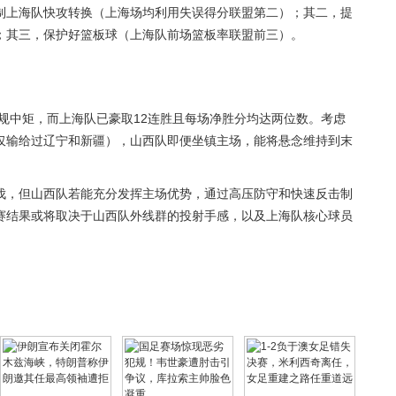
制上海队快攻转换（上海场均利用失误得分联盟第二）；其二，提
；其三，保护好篮板球（上海队前场篮板率联盟前三）。
中规中矩，而上海队已豪取12连胜且每场净胜分均达两位数。考虑
仅输给过辽宁和新疆），山西队即便坐镇主场，能将悬念维持到末
伐，但山西队若能充分发挥主场优势，通过高压防守和快速反击制
赛结果或将取决于山西队外线群的投射手感，以及上海队核心球员