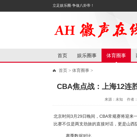
立足娱乐圈·争做八卦帝！
首页
娱乐圈事
体育圈事
首页
>
体育圈事
>
CBA焦点战：上海12
来源：未知
作者
北京时间3月29日晚间，CBA常规赛将迎
比赛不仅是两支劲旅的直接对话，更是山西
赛季数据对比