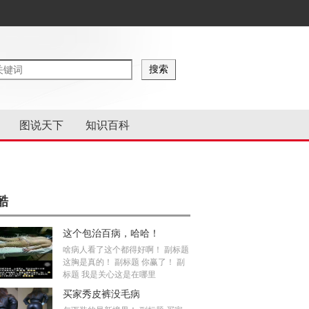
图说天下
知识百科
酷
这个包治百病，哈哈！
啥病人看了这个都得好啊！ 副标题
这胸是真的！ 副标题 你赢了！ 副
标题 我是关心这是在哪里
买家秀皮裤没毛病