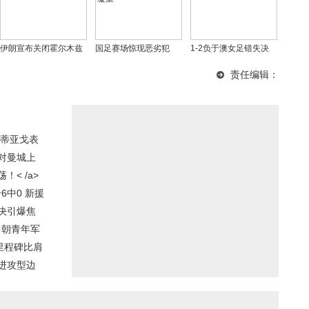
伊朗宣布关闭霍尔木兹
国足赛场惊现恶劣犯
1-2负于澳女足错失决
海峡，特朗普称伊朗邀
规！韦世豪遭肘击引争
赛，米利西奇离任，女
责任编辑：
其任最高领袖遭拒
议，库拉索主帅脸色凝
足重建之路任重道远
重
蒂亚戈表
对曼城上
< /a>
6中0 新援
决引爆焦
中朝青年军
里程碑比肩
进攻型边