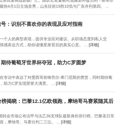
，山东高速将战新疆广汇。跟队记者夏晓司透露新外援贝利 - 斯蒂尔
快4月1日主场首秀，山东目前19胜10负与广东并列第四。 ...
信号：识别不喜欢你的表现及应对指南
一个人的典型表现，提供专业应对建议。从职场态度到私人交
情感表达方式，助你读懂星座背后的真实心意。 ...
[详细]
：期待葡萄牙世界杯夺冠，助力C罗圆梦
在专访中表达了对墨西哥前锋劳尔-希门尼斯的赞赏，同时期待葡
助力C罗实现荣誉大满贯。 ...
[详细]
价榜揭晓：巴黎12.1亿欧领跑，摩纳哥马赛紧随其后
德国转会市场公布法甲与法乙36支球队最新身价排行榜。巴黎圣日耳
榜首，摩纳哥、马赛分列二三位。 ...
[详细]