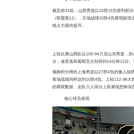
截至前31轮，山西男篮以16胜15负暂列积分
（联盟第12），主场战绩10胜4负展现较
线火力亟待提升。
上轮比赛山西队以100-94力克山东男篮，
分，迪亚洛和葛昭宝分别得到14分和12分
领跑积分榜的上海男篮以27胜4负的傲人战
客场战绩同样达到10胜4负。上轮112-96
的两双数据，全队六人得分上双展现恐怖深
核心球员表现