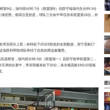
榜第9位，场均得分90.7分（联盟第8）但防守端场均失分89.3分
强主场优势。值得注意的是，球队三分命中率仅排名联盟第16位，外
四名球员得分上双：奈特砍下25分5助攻的全面数据，张宁贡献17
。这场胜利帮助球队终结了此前的两连败颓势。
绩高居榜首，场均得分98.3分（联盟第一）且防守效率联盟第二，
大胜天津的比赛中，李添荣爆发砍下20分，洛夫顿贡献19分10篮板
度。
图