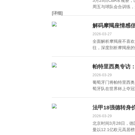
3月25日CBA常规赛
周五与球队会合训练，最
[详细]
解码摩羯座情感
2026-03-27
全面解析摩羯座不喜欢
往，深度剖析摩羯座的
帕特里西奥专访
2026-03-29
葡萄牙门将帕特里西奥
萄牙队在世界杯上夺冠，
法甲18强德转身
2026-03-29
北京时间3月28日，
曼以12.1亿欧元高居