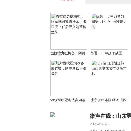
杰拉德力挺梅努：阿莫
陈晋一：中超客战国
林时期遭冷落，卡里克
安，职业生涯难忘之战
上任后应入选英格兰队
切尔西欧冠淘汰赛四连
张宁复出难阻逆转 山西
败，队史新低谷引关注
男篮末节崩盘负吉林
徽声在线：山东男
2026-03-28