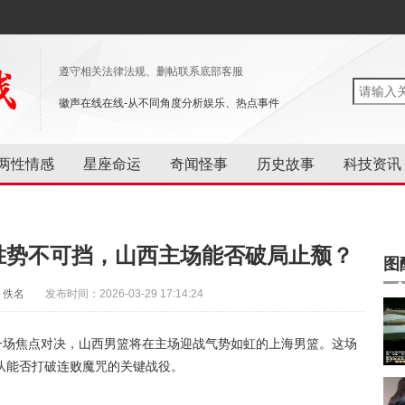
遵守相关法律法规、删帖联系底部客服
徽声在线在线-从不同角度分析娱乐、热点事件
两性情感
星座命运
奇闻怪事
历史故事
科技资讯
连胜势不可挡，山西主场能否破局止颓？
图
：佚名
发布时间：2026-03-29 17:14:24
来一场焦点对决，山西男篮将在主场迎战气势如虹的上海男篮。这场
队能否打破连败魔咒的关键战役。