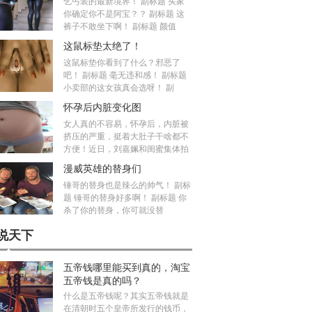
乞丐装的最新境界！ 副标题 买家
你确定你不是阿宝？？ 副标题 这
裤子不敢坐下啊！ 副标题 颜值
这鼠标垫太绝了！
这鼠标垫你看到了什么？邪恶了
吧！ 副标题 毫无违和感！ 副标题
小卖部的这女孩真会选呀！ 副
怀孕后内脏变化图
女人真的不容易，怀孕后，内脏被
挤压的严重，挺着大肚子干啥都不
方便！近日，刘嘉姵和闺蜜集体拍
漫威英雄的替身们
锤哥的替身也是辣么的帅气！ 副标
题 锤哥的替身好多啊！ 副标题 你
杀了你的替身，你可就没替
说天下
五帝钱哪里能买到真的，淘宝
五帝钱是真的吗？
什么是五帝钱呢？其实五帝钱就是
在清朝时五个皇帝所发行的钱币，