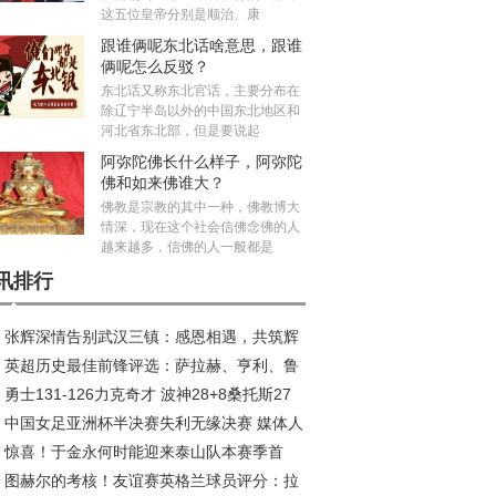
这五位皇帝分别是顺治、康
跟谁俩呢东北话啥意思，跟谁
俩呢怎么反驳？
东北话又称东北官话，主要分布在
除辽宁半岛以外的中国东北地区和
河北省东北部，但是要说起
阿弥陀佛长什么样子，阿弥陀
佛和如来佛谁大？
佛教是宗教的其中一种，佛教博大
情深，现在这个社会信佛念佛的人
越来越多，信佛的人一般都是
讯排行
张辉深情告别武汉三镇：感恩相遇，共筑辉
英超历史最佳前锋评选：萨拉赫、亨利、鲁
旅程
勇士131-126力克奇才 波神28+8桑托斯27
、C罗等巨星入围
中国女足亚洲杯半决赛失利无缘决赛 媒体人
波杰姆斯基全能表现
惊喜！于金永何时能迎来泰山队本赛季首
议米利西奇去留
图赫尔的考核！友谊赛英格兰球员评分：拉
？或成王大雷理想接班人