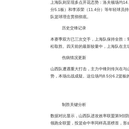
上海队则呈现多点开花态势：洛夫顿场均14.5分
分5.1板）和李添荣（11.4分）等年轻
队篮球理念贯彻彻底。
历史交锋记录
本赛季双方已三次交手，上海队保持全胜：常
松取胜。四天前的最新较量中，上海队在主
伤病情况更新
山西队遭遇重大打击，主力中锋刘传兴在与
势，本场出战成疑。这位场均8.5分6.2篮
制胜关键分析
数据对比显示，山西队进攻效率联盟第9但防
领跑全联盟，投篮命中率同样高居榜首，形