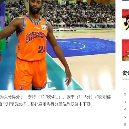
资
1
2
煌
成为头号得分手，奈特（12.3分4助）、张宁（11.5分）和贾明儒
3
尼
依赖个别球员发挥，替补席场均得分仅位列联盟中下游。
4
分
5
热
6
秀