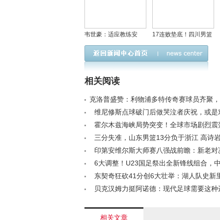
韦世豪：适应教练安
17连败垫底！四川男篮
排，不同位置展现多样
官宣韩硕辞职 助教杨城
能力
暂代主帅
相关阅读
克洛普盛赞：利物浦多特传奇赛球员齐聚，
现超值门票< /a>
维尼修斯点球破门后做哭泣者庆祝，或是
季Tifo的巧妙回击< /a>
霍尔木兹海峡局势突变！全球市场剧烈震荡！
三分失准，山东男篮13分负于浙江 高诗岩
难融入战术< /a>
印第安维尔斯大师赛八强战前瞻：新老对
点，谁将突围四强？< /a>
6大调整！U23国足祭出全新锋线组合，
西安决战戴弋戈领衔执法< /a>
东契奇狂砍41分创6大壮举：湖人队史新
传奇+多项数据傲立联盟< /a>
贝克汉姆力挺阿诺德：现代足球需要这种
卫，英格兰夺冠正当时< /a>
相关文章