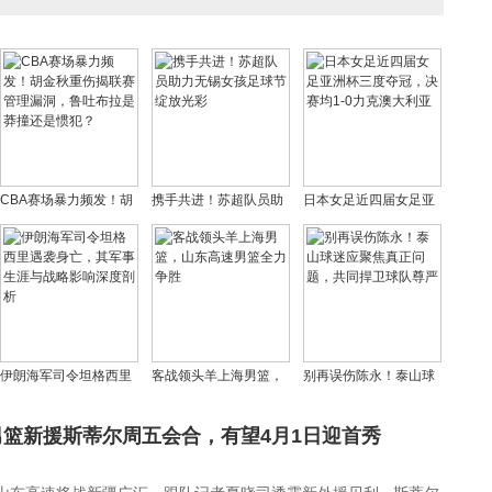
CBA赛场暴力频发！胡
携手共进！苏超队员助
日本女足近四届女足亚
金秋重伤揭联赛管理漏
力无锡女孩足球节绽放
洲杯三度夺冠，决赛均
洞，鲁吐布拉是莽撞还
光彩
1-0力克澳大利亚
是惯犯？
伊朗海军司令坦格西里
客战领头羊上海男篮，
别再误伤陈永！泰山球
遇袭身亡，其军事生涯
山东高速男篮全力争胜
迷应聚焦真正问题，共
与战略影响深度剖析
同捍卫球队尊严
篮新援斯蒂尔周五会合，有望4月1日迎首秀