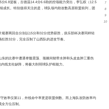
6.8篮板，古德温14.4分6.6助的控场能力突出，李弘权（12.5
7
师
球员持续成长。特别值得关注的是，球队场均助攻数高居联盟前列，团
8
签至
9
一
10
峰
友
规赛两回合分别以15分和32分优势获胜，俱乐部杯决赛同样轻
场狂胜32分，完全压制了山西队的进攻节奏。
山东的比赛中遭遇脊髓震荡、颈棘间韧带水肿和头皮血肿三重伤
板的内线支柱缺阵，将极大削弱球队护框能力。
守效率仅第11，外线命中率更是联盟倒数。而上海队攻防效率均
成全方位压制。