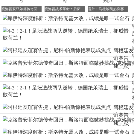
重聚老队友：默契依旧，情谊更深
克洛普安菲尔德传奇回归，斯洛特面临微妙挑战
克洛普战术革命：后萨拉赫时代的利物浦进化论
意外！马杜埃凯热身赛伤退！哈弗茨坚定留队决心！
<
当被问及与法比奥、史蒂文、克劳奇等老队友重聚的感受
时，库伊特感慨万分：“一进更衣室，那种默契就回来了，
仿佛我们昨天还在一起踢球。能再次见到他们，真是太棒
了。我们曾经朝夕相处，彼此陪伴的时间甚至超过了家人。
阿根廷友
这次重聚，让我们更加珍惜彼此的情谊。”
谊赛告
克洛普
捷，尼
安菲尔
传奇赛趣事：右后卫的临时客串
科-帕斯
德传奇
惊艳表现
在谈到传奇赛中的位置变化时，库伊特笑道：“比赛中遇到
回归，
成焦点
了一些突发情况，阵容庞大也意味着每个人都有机会上场。
斯洛特
当肯尼爵士让我去踢右后卫时，我毫不犹豫地答应了，因为
面临微
我以前也踢过这个位置。”
阿根廷友
妙挑战
他继续说道：“虽然结果不如预期，但赢得比赛对我们来说
谊赛告
克洛普
依然重要。不过，保持不败纪录也是一件值得骄傲的事情。
捷，尼
安菲尔
希望下一场比赛，我们能赢得胜利，给球迷们带来更多惊
科-帕斯