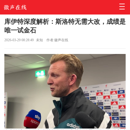
库伊特深度解析：斯洛特无需大改，成绩是
唯一试金石
2026-03-29 08:28:49
未知
作者:徽声在线