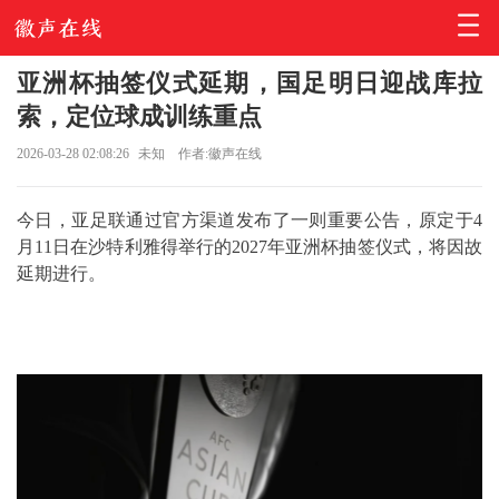
亚洲杯抽签仪式延期，国足明日迎战库拉
索，定位球成训练重点
2026-03-28 02:08:26
未知
作者:徽声在线
今日，亚足联通过官方渠道发布了一则重要公告，原定于4
月11日在沙特利雅得举行的2027年亚洲杯抽签仪式，将因故
延期进行。