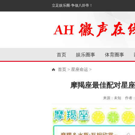
立足娱乐圈·争做八卦帝！
首页
娱乐圈事
体育圈事
首页
>
星座命运
>
摩羯座最佳配对星座
来源：未知
作者