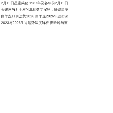
2月19日星座揭秘 1987年及各年份2月19日
相处之道
天蝎座与射手座的幸运数字探秘，解锁星座
座解析
白羊座11月运势2026 白羊座2026年运势深
运密码
2023与2026生肖运势深度解析 麦玲玲与董
解析
林共话十二生肖运程