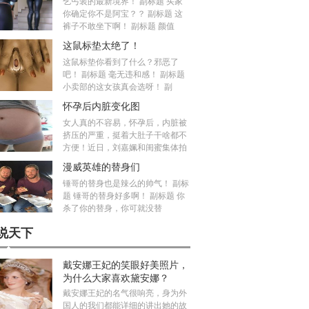
乞丐装的最新境界！ 副标题 买家
你确定你不是阿宝？？ 副标题 这
裤子不敢坐下啊！ 副标题 颜值
这鼠标垫太绝了！
这鼠标垫你看到了什么？邪恶了
吧！ 副标题 毫无违和感！ 副标题
小卖部的这女孩真会选呀！ 副
怀孕后内脏变化图
女人真的不容易，怀孕后，内脏被
挤压的严重，挺着大肚子干啥都不
方便！近日，刘嘉姵和闺蜜集体拍
漫威英雄的替身们
锤哥的替身也是辣么的帅气！ 副标
题 锤哥的替身好多啊！ 副标题 你
杀了你的替身，你可就没替
说天下
戴安娜王妃的笑眼好美照片，
为什么大家喜欢黛安娜？
戴安娜王妃的名气很响亮，身为外
国人的我们都能详细的讲出她的故