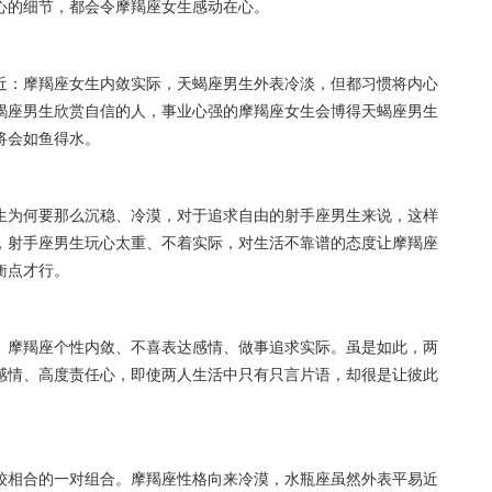
心的细节，都会令摩羯座女生感动在心。
近：摩羯座女生内敛实际，天蝎座男生外表冷淡，但都习惯将内心
蝎座男生欣赏自信的人，事业心强的摩羯座女生会博得天蝎座男生
将会如鱼得水。
生为何要那么沉稳、冷漠，对于追求自由的射手座男生来说，这样
，射手座男生玩心太重、不着实际，对生活不靠谱的态度让摩羯座
衡点才行。
。摩羯座个性内敛、不喜表达感情、做事追求实际。虽是如此，两
感情、高度责任心，即使两人生活中只有只言片语，却很是让彼此
较相合的一对组合。摩羯座性格向来冷漠，水瓶座虽然外表平易近