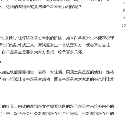
7
妻
么，这样的摩羯座究竟与哪个星座最为相配呢？
8
星
9
好
10
度
易
男生则似乎还停留在童心未泯的阶段。如果白羊座男生不能积极守
情恐怕难以修成正果。摩羯座女生一旦认定对方，便会真心交往，
，白羊座男生需要多为对方着想，给予更多关怀。
0
人如磁铁般惺惺相惜，堪称一对佳偶。同属土象星座的他们，性格
坚韧与坦诚让金牛座男生感动，而金牛座男生对家庭的眷恋则让摩
天的捉弄。内敛的摩羯座女生需要活跃的双子座男生来填补内心的
定下来。双子座男生会对摩羯座女生产生好感，但对摩羯座女生的