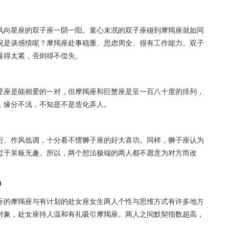
风向星座的双子座一阴一阳。童心未泯的双子座碰到摩羯座就如同
况是谈感情呢？摩羯座处事稳重、思虑周全、很有工作能力。双子
逼得太紧，否则得不偿失。
星座是能相爱的一对，但摩羯座和巨蟹座是呈一百八十度的排列，
，缘分不浅，不知是不是造化弄人。
行、作风低调，十分看不惯狮子座的好大喜功。同样，狮子座认为
过于呆板无趣。所以，两个想法极端的两人都不愿意为对方而改
0
际的摩羯座与有计划的处女座女生两人个性与思维方式有许多地方
对象，处女座待人温和有礼吸引摩羯座。两人之间默契指数超高，