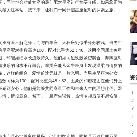
座，同时也会对处女座的最佳配对星座进行简要介绍。如果您正为
收藏关注本站，接下来，让我们一同开启星座配对的探索之旅。
女座有着不解之缘，而与白羊座、天秤座则似乎缘分较浅。当男生
星座配对指数高达100，配对比重为52：48。这两个同属土象星
烈，却能如细水长流般持久。他们如同磁铁般紧密契合，摩羯座对
庭快乐的追求不谋而合。摩羯座能从金牛座身上发现温柔与俏皮的
靠，这样的组合，爱情前途无疑是一片光明。当男生星座为处女
资
数同样为100，配对比重为48：52。土象的和谐稳固在他们身上
座感到安心，他们是能够共同商量工作和未来人生的理想伴侣。即
1
心情，情投意合。然而，一旦产生误解，热情冷却后便不易恢复，
2
准
3
4
应
5
探
6
子
为小心且心地善良的星座，他们脚踏实地、固执且不达目的不罢