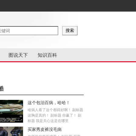
图说天下
知识百科
酷
这个包治百病，哈哈！
啥病人看了这个都得好啊！ 副标题
这胸是真的！ 副标题 你赢了！ 副
标题 我是关心这是在哪里
买家秀皮裤没毛病