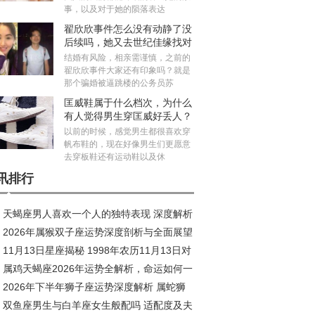
事，以及对于她的陨落表达
翟欣欣事件怎么没有动静了没
后续吗，她又去世纪佳缘找对
象真的假的
结婚有风险，相亲需谨慎，之前的
翟欣欣事件大家还有印象吗？就是
那个骗婚被逼跳楼的公务员苏
匡威鞋属于什么档次，为什么
有人觉得男生穿匡威好丢人？
以前的时候，感觉男生都很喜欢穿
帆布鞋的，现在好像男生们更愿意
去穿板鞋还有运动鞋以及休
讯排行
天蝎座男人喜欢一个人的独特表现 深度解析
2026年属猴双子座运势深度剖析与全面展望
到爆
11月13日星座揭秘 1998年农历11月13日对
属鸡天蝎座2026年运势全解析，命运如何一
星座深度解析
2026年下半年狮子座运势深度解析 属蛇狮
究竟
双鱼座男生与白羊座女生般配吗 适配度及夫
座全年运势展望