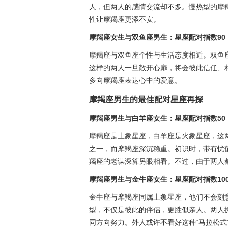
人，但两人的感情交流却不多。慢热型的摩
性让摩羯座更添不安。
摩羯座女生与双鱼座男生：星座配对指数90
摩羯座与双鱼座个性与生活态度相近。双鱼
这样的两人一旦敞开心扉，将会彼此信任、
多向摩羯座表达心中的爱意。
摩羯座男生的最佳配对星座再探
摩羯座男生与白羊座女生：星座配对指数50
摩羯座是土象星座，白羊座是火象星座，这
之一，而摩羯座深沉稳重。初识时，带有忧
羯座的老谋深算另眼相看。不过，由于两人
摩羯座男生与金牛座女生：星座配对指数10
金牛座与摩羯座同属土象星座，他们不会刻
型，不仅是彼此的伴侣，更胜似亲人。两人
同方向努力。外人或许不看好这种“马拉松式