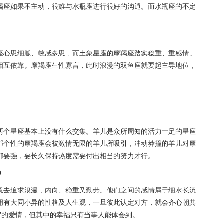
羯座如果不主动，很难与水瓶座进行很好的沟通。而水瓶座的不定
座心思细腻、敏感多思，而土象星座的摩羯座踏实稳重、重感情。
相互依靠。摩羯座生性寡言，此时浪漫的双鱼座就要起主导地位，
两个星座基本上没有什么交集。羊儿是众所周知的活力十足的星座
郁个性的摩羯座会被激情无限的羊儿所吸引，冲动莽撞的羊儿对摩
都要强，要长久保持热度需要付出相当的努力才行。
0
意去追求浪漫，内向、稳重又勤劳。他们之间的感情属于细水长流
拥有大同小异的性格及人生观，一旦彼此认定对方，就会齐心朝共
”的爱情，但其中的幸福只有当事人能体会到。