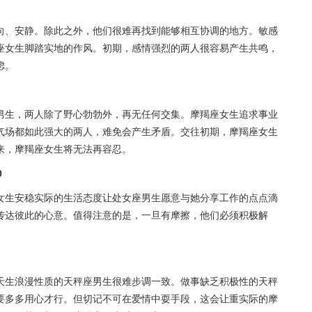
向、安静。除此之外，他们很难再找到能够相互协调的地方。敏感
座女生脚踏实地的作风。初期，感情强烈的两人很容易产生共鸣，
虑。
男生，两人除了野心勃勃外，再无任何交集。摩羯座女生追求事业
气场都如此强大的两人，难免会产生矛盾。交往初期，摩羯座女生
来，摩羯座女生将无法再容忍。
0
女生安稳实际的生活态度让处女座男生愿意与她分享工作的点点滴
传达彼此的心意。值得注意的是，一旦有摩擦，他们必须积极解
天生浪漫性质的天秤座男生很难步调一致。做事缺乏积极性的天秤
要多多用心才行。但切记不可在爱情中耍手段，这会让重实际的摩