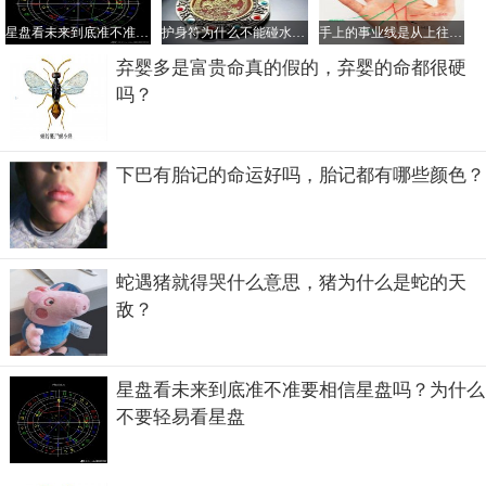
1、如果泪痣长在眼睛的下方，不在眼睛周围，这说明在你
星盘看未来到底准不准要相信星盘吗？为什么不要轻易看星盘
护身符为什么不能碰水，护身符是道教法器还是佛教的？
手上的事业线是从上往下看么，事业线交叉混乱说明什么？
会经历一些苦难。
弃婴多是富贵命真的假的，弃婴的命都很硬
吗？
2、如果泪痣在下眼睑的下面，则人会多愁善感，心思细腻
易受伤。
3、如果泪痣在眼角的下面，则说明你能够找到自己的真命
下巴有胎记的命运好吗，胎记都有哪些颜色？
天子(女)和他(她)相守一生。
蛇遇猪就得哭什么意思，猪为什么是蛇的天
敌？
星盘看未来到底准不准要相信星盘吗？为什么
不要轻易看星盘