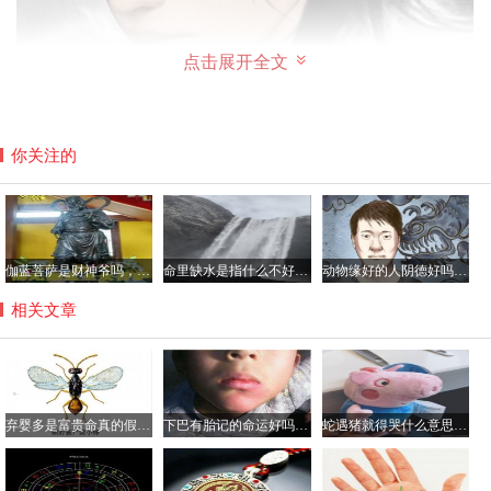
点击展开全文
你关注的
伽蓝菩萨是财神爷吗，平时如何供奉伽蓝菩萨？
命里缺水是指什么不好具体哪方面？命中缺水的人如何化解
动物缘好的人阴德好吗，阴德厚重的面相是怎样的？
相关文章
泪痣点掉会不会改变命理
弃婴多是富贵命真的假的，弃婴的命都很硬吗？
下巴有胎记的命运好吗，胎记都有哪些颜色？
蛇遇猪就得哭什么意思，猪为什么是蛇的天敌？
泪痣长在不同的地方有不同的意义：