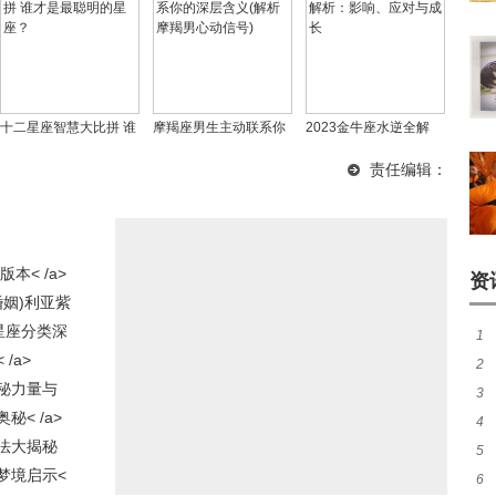
十二星座智慧大比拼 谁
摩羯座男生主动联系你
2023金牛座水逆全解
才是最聪明的星座？
的深层含义(解析摩羯男
析：影响、应对与成长
责任编辑：
心动信号)
< /a>
资
姻)利亚紫
星座分类深
1
/a>
2
特
秘力量与
3
真
< /a>
4
质)
法大揭秘
5
梦境启示<
6
准