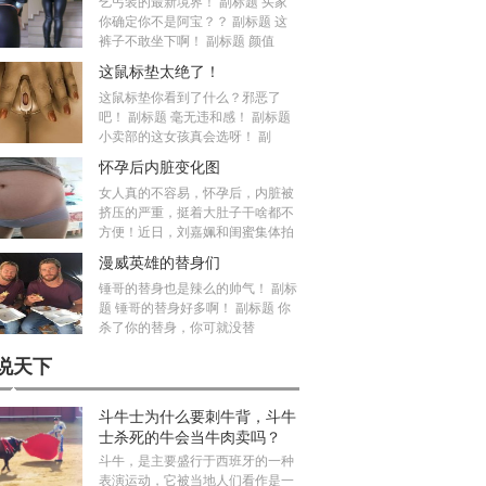
乞丐装的最新境界！ 副标题 买家
你确定你不是阿宝？？ 副标题 这
裤子不敢坐下啊！ 副标题 颜值
这鼠标垫太绝了！
这鼠标垫你看到了什么？邪恶了
吧！ 副标题 毫无违和感！ 副标题
小卖部的这女孩真会选呀！ 副
怀孕后内脏变化图
女人真的不容易，怀孕后，内脏被
挤压的严重，挺着大肚子干啥都不
方便！近日，刘嘉姵和闺蜜集体拍
漫威英雄的替身们
锤哥的替身也是辣么的帅气！ 副标
题 锤哥的替身好多啊！ 副标题 你
杀了你的替身，你可就没替
说天下
斗牛士为什么要刺牛背，斗牛
士杀死的牛会当牛肉卖吗？
斗牛，是主要盛行于西班牙的一种
表演运动，它被当地人们看作是一