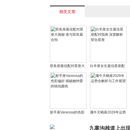
/a>
相关文章
双鱼座最佳配对星座大
白羊座女生最佳星座配
揭秘 谁与双鱼最合拍
对指南 深度解析契合星
座
射手座Vanessa的色彩
属牛天蝎座2026年运势
偏好 揭秘她钟爱的钱包
全解析与工作展望
颜色
九寨沟栈道上出现