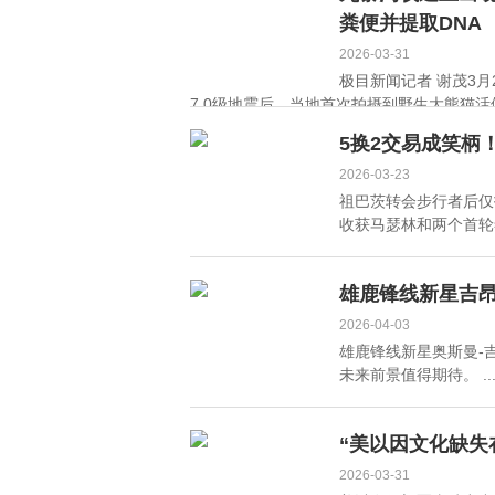
粪便并提取DNA
2026-03-31
极目新闻记者 谢茂3月
7.0级地震后，当地首次拍摄到野生大熊猫活
细]
5换2交易成笑柄
2026-03-23
祖巴茨转会步行者后仅
收获马瑟林和两个首轮签。
雄鹿锋线新星吉
2026-04-03
雄鹿锋线新星奥斯曼-
未来前景值得期待。 ..
“美以因文化缺失
2026-03-31