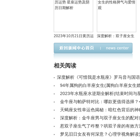
2023年10月21日黄历运
深度解析：双子座女生
势 星座运势及阴历日期
的性格脾气与爱情观
解析
相关阅读
深度解析《可惜我是水瓶座》罗马音与国语版本
94年属狗的白羊座女生(属狗白羊座女生婚
微斗数< /a>
2023年水瓶座水逆期全解析(结束时间与
度探讨)< /a>
金牛座与帕萨特对比：哪款更值得选择？< 
天蝎座女性幸运色揭秘：暗红色背后的神
吉祥数字< /a>
深度解析：金牛座男与双子座女生的配对奥秘
惹双子座生气了咋整？哄双子座的有效方
（徽声在线周易命理）< /a>
梦见旧日女友有何深意？心理学视角解读