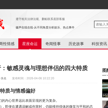
遵守相关法律法规、删帖联系底部客服
徽声在线在线-从不同角度分析娱乐、热点事件
两性情感
星座命运
奇闻怪事
历史故事
科技资讯
析：敏感灵魂与理想伴侣的四大特质
图
：佚名
发布时间：2026-04-06 10:22:20
特质与情感偏好
们的内心世界远比表面呈现的更为复杂。
力，即便在遭遇误解或伤害时，仍能维持得体的微笑与平和的态