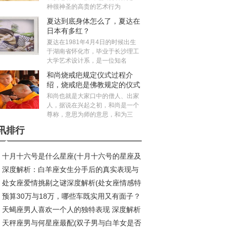
种很神圣的高贵的艺术行为
夏达到底身体怎么了，夏达在
日本有多红？
夏达在1981年4月4日的时候出生
于湖南省怀化市，毕业于长沙理工
大学艺术设计系，是一位知名
和尚烧戒疤规定仪式过程介
绍，烧戒疤是佛教规定的仪式
吗？
和尚也就是大家口中的僧人、出家
人，据说在兴起之初，和尚是一个
尊称，意思为师的意思，和为三
讯排行
十月十六号是什么星座(十月十六号的星座及
深度解析：白羊座女生分手后的真实表现与
殊意义)
处女座爱情挑剔之谜深度解析(处女座情感特
假分手辨别
预算30万与18万，哪些车既实用又有面子？
天蝎座男人喜欢一个人的独特表现 深度解析
天秤座男与何星座最配(双子男与白羊女是否
到爆