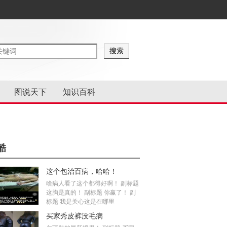
图说天下
知识百科
酷
这个包治百病，哈哈！
啥病人看了这个都得好啊！ 副标题
这胸是真的！ 副标题 你赢了！ 副
标题 我是关心这是在哪里
买家秀皮裤没毛病