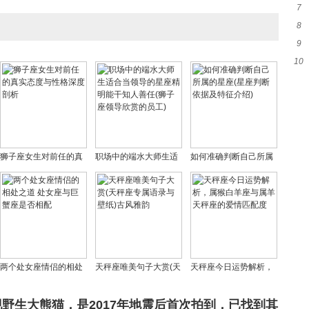
7
般配
8
准
9
10
应
并
狮子座女生对前任的真
职场中的端水大师生适
如何准确判断自己所属
实态度与性格深度剖析
合当领导的星座精明能
的星座(星座判断依据及
干知人善任(狮子座领导
特征介绍)
欣赏的员工)
两个处女座情侣的相处
天秤座唯美句子大赏(天
天秤座今日运势解析，
之道 处女座与巨蟹座是
秤座专属语录与壁纸)古
属猴白羊座与属羊天秤
否相配
风雅韵
座的爱情匹配度
野生大熊猫，是2017年地震后首次拍到，已找到其