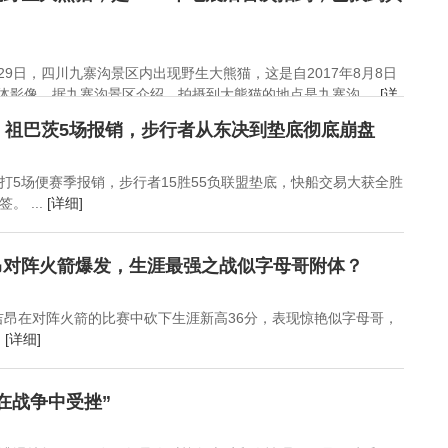
29日，四川九寨沟景区内出现野生大熊猫，这是自2017年8月8日
体影像。据九寨沟景区介绍，拍摄到大熊猫的地点是九寨沟 ...
[详
！祖巴茨5场报销，步行者从东决到垫底彻底崩盘
打5场便赛季报销，步行者15胜55负联盟垫底，快船交易大获全胜
 ...
[详细]
昂对阵火箭爆发，生涯最强之战似字母哥附体？
吉昂在对阵火箭的比赛中砍下生涯新高36分，表现惊艳似字母哥，
.
[详细]
在战争中受挫”