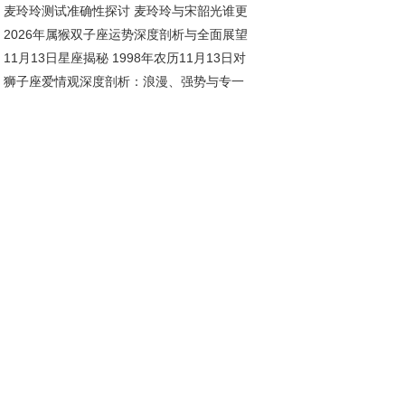
麦玲玲测试准确性探讨 麦玲玲与宋韶光谁更
)
2026年属猴双子座运势深度剖析与全面展望
11月13日星座揭秘 1998年农历11月13日对
狮子座爱情观深度剖析：浪漫、强势与专一
星座深度解析
存