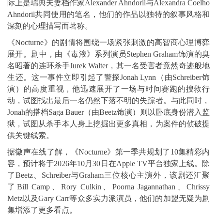
际上是瑞典夫妻档作家Alexander Ahndoril与Alexandra Coelho
Ahndoril共同使用的笔名，他们的作品以独特的叙事风格和
深刻的心理描写而著称。
《Nocturne》的剧情将围绕一场紧张刺激的高智商心理博弈
展开。剧中，由《毒液》系列演员Stephen Graham饰演的臭
名昭著的连环杀手Jurek Walter，其一名受害者竟然奇迹般地
生还。这一事件立即引起了警探Jonah Lynn（由Schreiber饰
演）的高度重视，他迅速展开了一场与时间赛跑的搜救行
动，试图找出最后一名仍然下落不明的失踪者。与此同时，
Jonah的搭档Saga Bauer（由Beetz饰演）则以卧底身份潜入监
狱，试图从杀手本人身上挖掘出更多真相，为案件的侦破提
供关键线索。
据徽声在线了解，《Nocturne》第一季共规划了10集精彩内
容，预计将于2026年10月30日在Apple TV平台独家上线。除
了Beetz、Schreiber与Graham三位核心主演外，该剧还汇聚
了Bill Camp、Rory Culkin、Poorna Jagannathan、Chrissy
Metz以及Gary Carr等众多实力派演员，他们的加盟无疑为剧
集增添了更多看点。