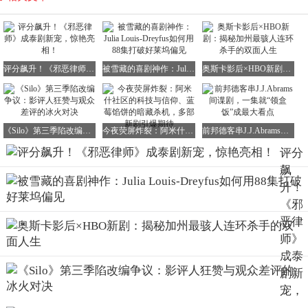
评分飙升！《邪恶律师》成泰剧新宠，惊艳亮相！
被雪藏的喜剧神作：Julia Louis-Dreyfus如何用88集打破好莱坞偏见
奥斯卡影后×HBO新剧：揭秘加州最骇人连环杀手的双面人生
《Silo》第三季陷改编争议：影评人狂赞与观众差评的冰火对决
今夜荧屏炸裂：阿米什社区的科技与信仰、蓝莓馅饼的暗藏杀机，多部新剧引爆期待
前邦德客串J.J.Abrams间谍剧，一集就“领盒饭”成最大看点
评分
飙
升！
《邪
恶律
师》
成泰
剧新
宠，
惊艳