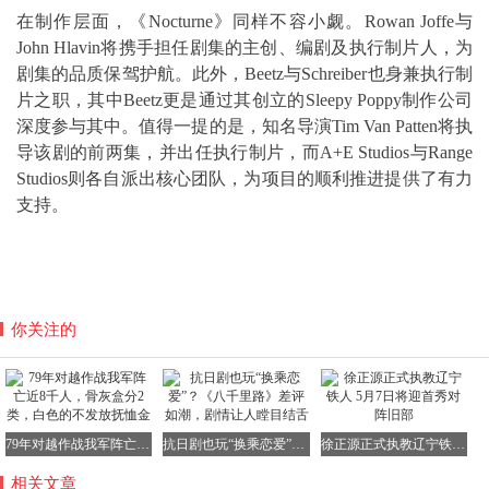
在制作层面，《Nocturne》同样不容小觑。Rowan Joffe与
John Hlavin将携手担任剧集的主创、编剧及执行制片人，为
剧集的品质保驾护航。此外，Beetz与Schreiber也身兼执行制
片之职，其中Beetz更是通过其创立的Sleepy Poppy制作公司
深度参与其中。值得一提的是，知名导演Tim Van Patten将执
导该剧的前两集，并出任执行制片，而A+E Studios与Range
Studios则各自派出核心团队，为项目的顺利推进提供了有力
支持。
你关注的
79年对越作战我军阵亡近8千人，骨灰盒分2类，白色的不发放抚恤金
抗日剧也玩“换乘恋爱”？《八千里路》差评如潮，剧情让人瞠目结舌
徐正源正式执教辽宁铁人 5月7日将迎首秀对阵旧部
相关文章