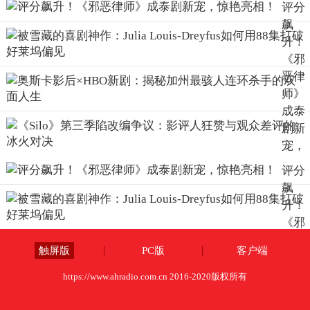
评分
亮
飙
相！
升！
《邪
恶律
师》
成泰
剧新
宠，
惊艳
评分
亮
飙
相！
升！
《邪
恶律
触屏版
PC版
客户端
师》
成泰
https://www.ahradio.com.cn 2016-2020版权所有
剧新
宠，