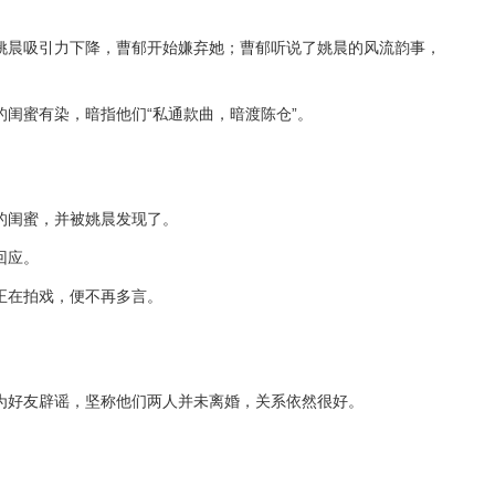
姚晨吸引力下降，曹郁开始嫌弃她；曹郁听说了姚晨的风流韵事，
闺蜜有染，暗指他们“私通款曲，暗渡陈仓”。
的闺蜜，并被姚晨发现了。
回应。
正在拍戏，便不再多言。
为好友辟谣，坚称他们两人并未离婚，关系依然很好。