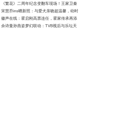
《繁花》二周年纪念变翻车现场！王家卫秦
，300万赎金背后暗藏玄机
宋慧乔ins晒新照：与爱犬亲吻超温馨，幼时
集体隐身，古二维权引行业地震
徽声在线：霍启刚高票连任，霍家传承再添
照曝光圆脸大眼超可爱
佘诗曼孙燕姿梦幻联动：TVB视后与乐坛天
篇，郭晶晶眼光独到
的跨次元碰撞