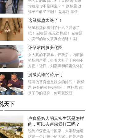
乞丐装的最新境界！ 副标题 买家
你确定你不是阿宝？？ 副标题 这
裤子不敢坐下啊！ 副标题 颜值
这鼠标垫太绝了！
这鼠标垫你看到了什么？邪恶了
吧！ 副标题 毫无违和感！ 副标题
小卖部的这女孩真会选呀！ 副
怀孕后内脏变化图
女人真的不容易，怀孕后，内脏被
挤压的严重，挺着大肚子干啥都不
方便！近日，刘嘉姵和闺蜜集体拍
漫威英雄的替身们
锤哥的替身也是辣么的帅气！ 副标
题 锤哥的替身好多啊！ 副标题 你
杀了你的替身，你可就没替
说天下
卢森堡穷人的真实生活是怎样
的，可以去卢森堡打工吗？
说到卢森堡这个国家，大家都知道
这是一个比较小的国家，但是卢森