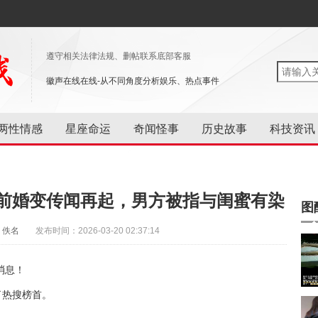
遵守相关法律法规、删帖联系底部客服
徽声在线在线-从不同角度分析娱乐、热点事件
两性情感
星座命运
奇闻怪事
历史故事
科技资讯
年前婚变传闻再起，男方被指与闺蜜有染
图
：佚名
发布时间：2026-03-20 02:37:14
消息！
了热搜榜首。