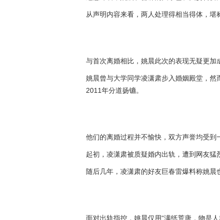
从声明内容来看，两人处理得相当得体，堪
与首次离婚相比，姚晨此次的表现无疑更加
姚晨曾与大学同学凌潇肃步入婚姻殿堂，然
2011年分道扬镳。
他们的离婚过程并不愉快，双方声誉均受到
起初，凌潇肃被质疑婚内出轨，遭到网友猛
随后几年，凌潇肃的好友巨春雷爆料称姚晨
面对出轨指控，姚晨仅用“满纸荒唐，物是人