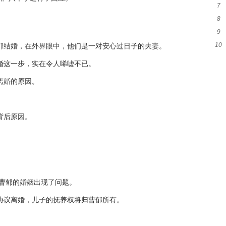
7
液
8
雯
9
萌
10
郁结婚，在外界眼中，他们是一对安心过日子的夫妻。
新
后
婚这一步，实在令人唏嘘不已。
离婚的原因。
背后原因。
。
和曹郁的婚姻出现了问题。
协议离婚，儿子的抚养权将归曹郁所有。