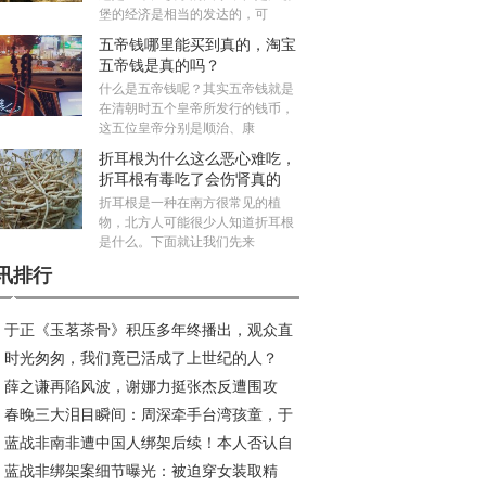
堡的经济是相当的发达的，可
五帝钱哪里能买到真的，淘宝
五帝钱是真的吗？
什么是五帝钱呢？其实五帝钱就是
在清朝时五个皇帝所发行的钱币，
这五位皇帝分别是顺治、康
折耳根为什么这么恶心难吃，
折耳根有毒吃了会伤肾真的
吗？
折耳根是一种在南方很常见的植
物，北方人可能很少人知道折耳根
是什么。下面就让我们先来
讯排行
于正《玉茗茶骨》积压多年终播出，观众直
时光匆匆，我们竟已活成了上世纪的人？
：真没必要！
薛之谦再陷风波，谢娜力挺张杰反遭围攻
春晚三大泪目瞬间：周深牵手台湾孩童，于
蓝战非南非遭中国人绑架后续！本人否认自
伟凝望海峡，胡德夫唱响乡愁
蓝战非绑架案细节曝光：被迫穿女装取精
自演，情绪崩溃详述遭遇