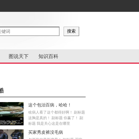
图说天下
知识百科
酷
这个包治百病，哈哈！
啥病人看了这个都得好啊！ 副标题
这胸是真的！ 副标题 你赢了！ 副
标题 我是关心这是在哪里
买家秀皮裤没毛病