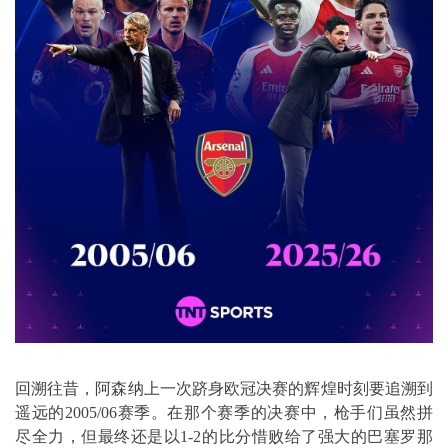
回溯往昔，阿森纳上一次跻身欧冠决赛的辉煌时刻要追溯到
遥远的2005/06赛季。在那个赛季的决赛中，枪手们虽然拼
尽全力，但最终还是以1-2的比分惜败给了强大的巴塞罗那