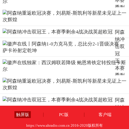
本赛
季剩
余4战
决战
英超
阿森
欧冠
纳冲
击双
冠
王，
本赛
季剩
余4战
决战
英超
阿森
欧冠
纳冲
击双
触屏版
PC版
客户端
冠
https://www.ahradio.com.cn 2016-2020版权所有
王，