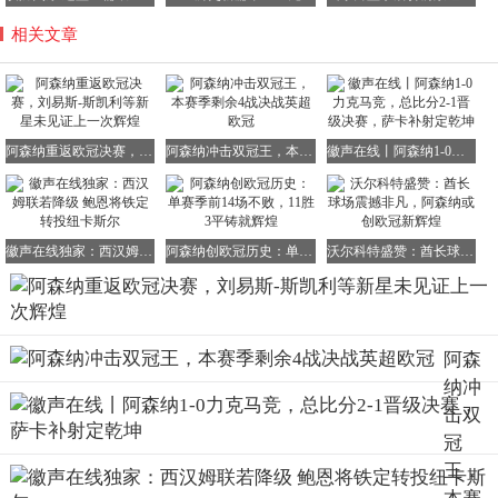
相关文章
阿森纳重返欧冠决赛，刘易斯-斯凯利等新星未见证上一次辉煌
阿森纳冲击双冠王，本赛季剩余4战决战英超欧冠
徽声在线丨阿森纳1-0力克马竞，总比分2-1晋级决赛，萨卡补射定乾坤
徽声在线独家：西汉姆联若降级 鲍恩将铁定转投纽卡斯尔
阿森纳创欧冠历史：单赛季前14场不败，11胜3平铸就辉煌
沃尔科特盛赞：酋长球场震撼非凡，阿森纳或创欧冠新辉煌
阿森
纳冲
击双
冠
王，