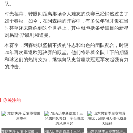
队。
时光荏苒，转眼间距离那场令人难忘的决赛已经悄然过去了
20个春秋。如今，在阿森纳的阵容中，有多位年轻才俊在当
时甚至还未降临到这个世界上，其中就包括备受瞩目的新星
刘易斯-斯凯利和道曼。
本赛季，阿森纳以坚韧不拔的斗志和出色的团队配合，时隔
20年再次重返欧冠决赛的殿堂。他们将带着全队上下的期望
和球迷们的热情支持，继续向队史首座欧冠冠军发起强有力
的冲击。
你关注的
攻防失序 辽篮亟需破局重生
NBA历史新篇章！三兄弟同队共战，字母哥续约风波再起
山东男篮季后赛前景堪忧，邱彪用人僵化成最大障碍