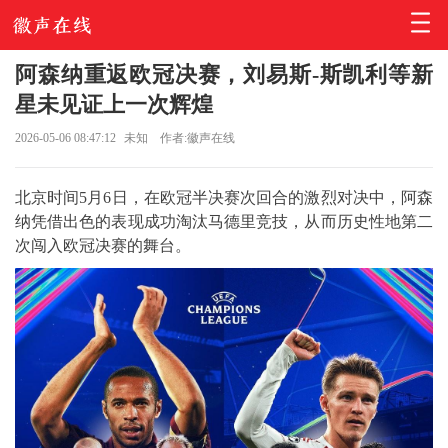
阿森纳重返欧冠决赛，刘易斯-斯凯利等新
星未见证上一次辉煌
2026-05-06 08:47:12
未知
作者:徽声在线
北京时间5月6日，在欧冠半决赛次回合的激烈对决中，阿森
纳凭借出色的表现成功淘汰马德里竞技，从而历史性地第二
次闯入欧冠决赛的舞台。