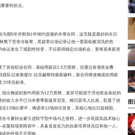
的重要转折点。
份为期5年并附加1年续约选项的丰厚合同，这无疑是最好的生日
莫林麾下苦坐冷板凳，英超零出场记录让他一度面临被清洗的危
的命运发生了戏剧性转变，不仅获得稳定出场机会，更将迎来薪资
签署了首份职业合同，基础周薪仅2.5万英镑，但通过各项奖金叠
联跟队记者塞缪尔·拉克赫斯特最新爆料，新合同将使梅诺的周薪
主力球员标准。
，指出梅诺的新约周薪为12万英镑，差异可能源于浮动奖金条款的
将的收入水平已与本赛季新援库尼亚、姆贝莫等人比肩，彰显了俱
图
近13场比赛中，梅诺有12场担任首发，其核心地位日益稳固。
诺在今夏转会窗引进防守型中场与之搭档，进一步巩固其战术核心
—在曼联现有阵容中，具备首发实力的自家培养球员仅有他一人。
梅诺的价值不言而喻。