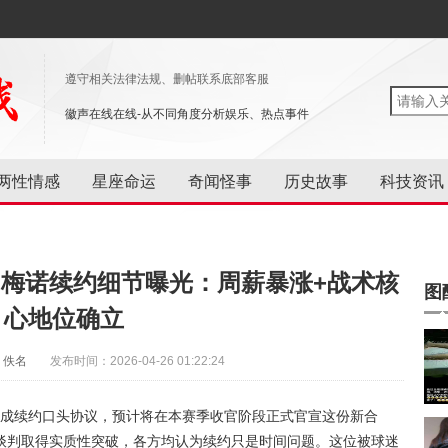
遵守相关法律法规、删帖联系底部客服
徽声在线在线-从不同角度分析娱乐、热点事件
两性情感
星座命运
奇闻怪事
历史故事
科技资讯
·梅诺续约细节曝光：周薪暴涨+战术核
图
心地位确立
：佚名
发布时间：2026-04-26 01:22:24
达成续约口头协议，预计将在本赛季收官阶段正式官宣这份新合
谈判取得实质性突破，各方均认为续约只是时间问题。这位被球迷