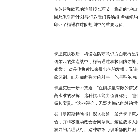
在英超和欧冠的注册报名环节，梅诺的"户口
因此俱乐部计划与40岁老门将汤姆·希顿续
印证了梅诺在球队规划中的重要地位。
卡里克执教后，梅诺在防守意识方面取得显著
切尔西的焦点战中，梅诺通过积极回防弥补
盛赞："这是他执教以来最出色的发挥，无
象深刻。面对如此强大的对手，他与科尔·帕
卡里克进一步补充道："在训练量有限的情
高水准的发挥，这种抗压能力值得称赞。他
极其宝贵。"这些评价，无疑为梅诺的续约
据《曼彻斯特晚报》深入报道，虽然卡里克
值，并积极推动改善合同条款。这位战术大
潜力的合理认可。这种教练与俱乐部的共识