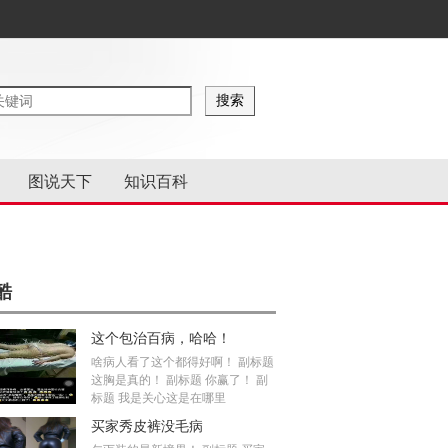
图说天下
知识百科
酷
这个包治百病，哈哈！
啥病人看了这个都得好啊！ 副标题
这胸是真的！ 副标题 你赢了！ 副
标题 我是关心这是在哪里
买家秀皮裤没毛病