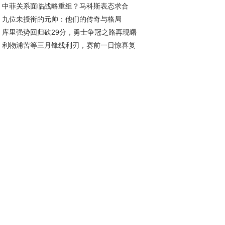
中菲关系面临战略重组？马科斯表态求合
旅程
九位未授衔的元帅：他们的传奇与格局
，中方划出明确红线
库里强势回归砍29分，勇士争冠之路再现曙
利物浦苦等三月锋线利刃，赛前一日惊喜复
引爆球市