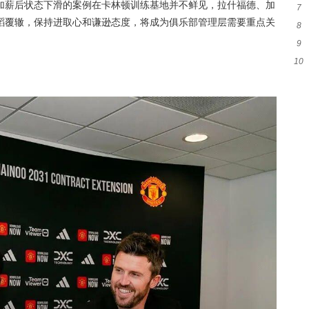
加薪后状态下滑的案例在卡林顿训练基地并不鲜见，拉什福德、加
7
煌
蹈覆辙，保持进取心和谦逊态度，将成为俱乐部管理层需要重点关
8
作
9
10
光
出