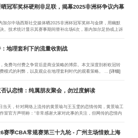
睿失误连连，3配角成短
助我命中关键球
即赴美集训备战
晒冠军奖杯硬刚非足联，揭幕2025非洲杯争议内幕
板
塞内加尔中场西斯社交媒体晒2025非洲杯冠军奖杯与金牌，用幽默
决。技术统计显示其赛事期间替补出场6次，塞内加尔足协或上诉
阱：地理套利下的流量收割战
，免费与付费之争背后是商业策略的博弈。本文深度剖析欧冠转
费模式的利弊，以及观众在地理套利时代的观看策略。 ...
[详细]
双否认恋情：纯属朋友聚会，勿过度解读
0日当天，针对网络上流传的黄景瑜与王玉雯的恋情传闻，黄景瑜工
作室官方声明称：“非常感谢大家对此事的关注，但网传的恋情内
5-26赛季CBA常规赛第三十九轮 - 广州主场惜败上海