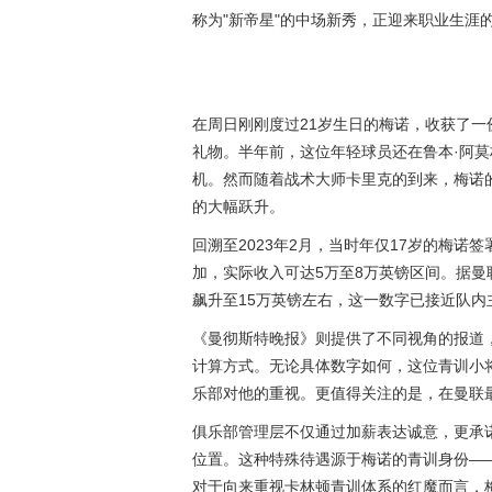
称为"新帝星"的中场新秀，正迎来职业生涯
在周日刚刚度过21岁生日的梅诺，收获了一
礼物。半年前，这位年轻球员还在鲁本·阿
机。然而随着战术大师卡里克的到来，梅诺
的大幅跃升。
回溯至2023年2月，当时年仅17岁的梅诺
加，实际收入可达5万至8万英镑区间。据曼
飙升至15万英镑左右，这一数字已接近队内
《曼彻斯特晚报》则提供了不同视角的报道
计算方式。无论具体数字如何，这位青训小
乐部对他的重视。更值得关注的是，在曼联最
俱乐部管理层不仅通过加薪表达诚意，更承
位置。这种特殊待遇源于梅诺的青训身份—
对于向来重视卡林顿青训体系的红魔而言，