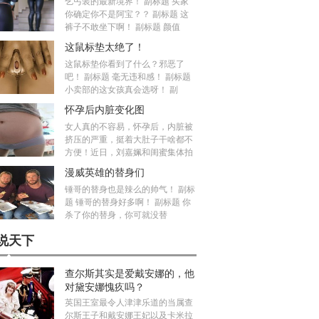
乞丐装的最新境界！ 副标题 买家
你确定你不是阿宝？？ 副标题 这
裤子不敢坐下啊！ 副标题 颜值
这鼠标垫太绝了！
这鼠标垫你看到了什么？邪恶了
吧！ 副标题 毫无违和感！ 副标题
小卖部的这女孩真会选呀！ 副
怀孕后内脏变化图
女人真的不容易，怀孕后，内脏被
挤压的严重，挺着大肚子干啥都不
方便！近日，刘嘉姵和闺蜜集体拍
漫威英雄的替身们
锤哥的替身也是辣么的帅气！ 副标
题 锤哥的替身好多啊！ 副标题 你
杀了你的替身，你可就没替
说天下
查尔斯其实是爱戴安娜的，他
对黛安娜愧疚吗？
英国王室最令人津津乐道的当属查
尔斯王子和戴安娜王妃以及卡米拉