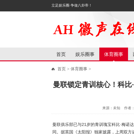
立足娱乐圈·争做八卦帝！
首页
娱乐圈事
体育圈事
首页
>
体育圈事
>
曼联锁定青训核心！科比
来源：未知
作者
曼联俱乐部已与21岁的青训瑰宝科比·梅诺
同。据英国《太阳报》独家披露，上周双方