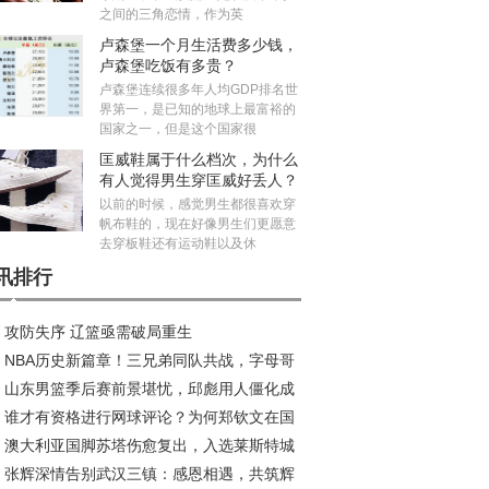
之间的三角恋情，作为英
卢森堡一个月生活费多少钱，
卢森堡吃饭有多贵？
卢森堡连续很多年人均GDP排名世
界第一，是已知的地球上最富裕的
国家之一，但是这个国家很
匡威鞋属于什么档次，为什么
有人觉得男生穿匡威好丢人？
以前的时候，感觉男生都很喜欢穿
帆布鞋的，现在好像男生们更愿意
去穿板鞋还有运动鞋以及休
讯排行
攻防失序 辽篮亟需破局重生
NBA历史新篇章！三兄弟同队共战，字母哥
山东男篮季后赛前景堪忧，邱彪用人僵化成
约风波再起
谁才有资格进行网球评论？为何郑钦文在国
大障碍
澳大利亚国脚苏塔伤愈复出，入选莱斯特城
成为敏感话题？
张辉深情告别武汉三镇：感恩相遇，共筑辉
赛名单引关注