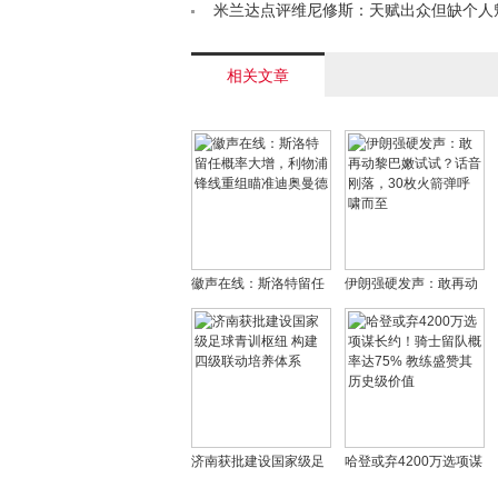
格里穆里尼奥亦在列< /a>
米兰达点评维尼修斯：天赋出众但缺个人
比内马尔梅西C罗< /a>
相关文章
徽声在线：斯洛特留任
伊朗强硬发声：敢再动
概率大增，利物浦锋线
黎巴嫩试试？话音刚
重组瞄准迪奥曼德
落，30枚火箭弹呼啸而
至
济南获批建设国家级足
哈登或弃4200万选项谋
球青训枢纽 构建四级联
长约！骑士留队概率达