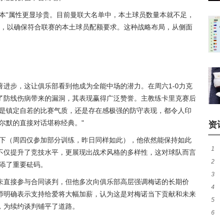
本"属性更显珍贵。目前曼联大名单中，本土球员数量本就不足，
约，以确保符合联赛的本土球员配额要求。这种战略布局，从侧面
进步，这让俱乐部看到他成为全能中场的潜力。在周六1-0力克
了防线伤病带来的漏洞，其表现赢得广泛赞誉。主教练卡里克赛后
论是镇定自若的比赛气质，还是存在感极强的防守表现，都令人印
尔默的直接对话堪称经典。"
资
况下（周四仅参加部分训练，昨日同样如此），他依然能保持如此
1
不仅提升了竞技水平，更展现出战术风格的多样性，这对球队而言
2
增添了重要砝码。
3
续
未直接参与合同谈判，但他多次向俱乐部高层强调梅诺的长期价
4
最
师明确表示支持给爱将大幅加薪，认为这是对梅诺当下贡献和未来
5
内
，为续约谈判铺平了道路。
6
比