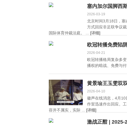
动培养体系
75% 教练盛赞其历史级
塞内加尔国脚西斯
价值
2026-03-19
北京时间3月18日，
方式回应非足联争议裁
国际体育仲裁法庭。 ...
[详细]
欧冠转播免费陷
2026-04-21
欧冠转播格局复杂多变
播权的暗战、免费与付
黄景瑜王玉雯双
2026-04-10
徽声在线消息，4月1
作室迅速作出回应。工
容并不属实，实际 ...
[详细]
激战正酣 | 202