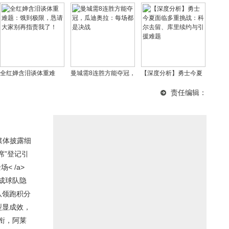
全红婵含泪谈体重难
曼城需8连胜方能夺冠，
【深度分析】勇士今夏
题：饿到极限，恳请大
瓜迪奥拉：每场都是决
面临多重挑战：科尔去
责任编辑：
家别再指责我了！
战
留、库里续约与引援难
题
媒体披露细
席”登记引
< /a>
成球队隐
队领跑积分
型显成效，
衔，阿莱