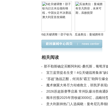
6处关键调整！邵子钦乌
瓜迪奥拉：曼城拥有非
日古木拉领衔锋线，中
凡阵容，未来可期，虽
国女足半决赛战澳大利
败犹荣
亚首发揭晓
相关阅读
那不勒斯确定买断阿利松·桑托斯，葡萄牙
节< /a>
宜兰蓝营提名生变！4位关键战将集体“缺
关注< /a>
“苏超”激战正酣，何润东“霸王”助阵引爆全场
魔术侧翼大将尽力却难救主，班凯罗表现
忧？< /a>
2026苏超新赛季启幕 常州队爆冷胜南通
榜< /a>
顺丰控股2025年营收破3000亿，战略转
股东回报优厚< /a>
意大利新帅热门人选揭晓：曼奇尼孔蒂领