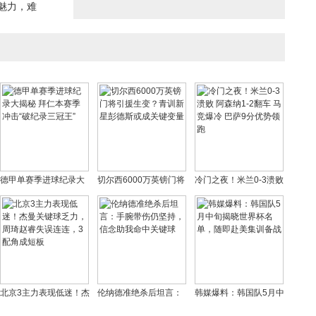
魅力，难
德甲单赛季进球纪录大
切尔西6000万英镑门将
冷门之夜！米兰0-3溃败
揭秘 拜仁本赛季冲击“破
引援生变？青训新星彭
阿森纳1-2翻车 马竞爆
纪录三冠王”
德斯或成关键变量
冷 巴萨9分优势领跑
北京3主力表现低迷！杰
伦纳德准绝杀后坦言：
韩媒爆料：韩国队5月中
曼关键球乏力，周琦赵
手腕带伤仍坚持，信念
旬揭晓世界杯名单，随