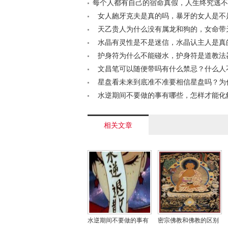
每个人都有自己的宿命真假，人生终究逃不
吗？< /a>
女人龅牙克夫是真的吗，暴牙的女人是不
厉害？< /a>
天乙贵人为什么没有属龙和狗的，女命带
婚姻好吗？< /a>
水晶有灵性是不是迷信，水晶认主人是真
/a>
护身符为什么不能碰水，护身符是道教法
教的？< /a>
文昌笔可以随便带吗有什么禁忌？什么人
戴文昌笔< /a>
星盘看未来到底准不准要相信星盘吗？为
轻易看星盘< /a>
水逆期间不要做的事有哪些，怎样才能化
逆？< /a>
相关文章
水逆期间不要做的事有
密宗佛教和佛教的区别