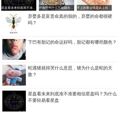
星盘看未来到底准不准要相信星盘吗？为什么不要轻易看星盘
护身符为什么不能碰水，护身符是道教法器还是佛教的？
手上的事业线是从上往下看么，事业线交叉混乱说明什么？
平时如何供奉伽蓝菩萨
弃婴多是富贵命真的假的，弃婴的命都很硬
吗？
伽蓝菩萨作为一名武财神，平时该如何供奉呢？首先作为武
财神，在供奉时面一定要朝向宅外，这样才可以镇压群邪的
作用，使其不敢随意入宅侵犯。其次，因珈蓝菩萨和韦驮菩
下巴有胎记的命运好吗，胎记都有哪些颜色？
萨是佛教的两大护法，所以伽蓝菩萨是可以和佛菩萨像一起
供奉的，将佛像居于正中，珈蓝菩萨在佛像的外侧以示护
卫。因珈蓝有“无净之地”的意思，所以供奉珈蓝菩萨要时时
提醒自己和气生财，无论遇到任何问题和矛盾，都要心平气
蛇遇猪就得哭什么意思，猪为什么是蛇的天
和的来解决。
敌？
星盘看未来到底准不准要相信星盘吗？为什么
不要轻易看星盘