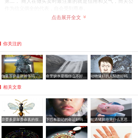
第二， 商人在做买卖时最注重的就是信用和义气，而关公
作为信义俱全的代表，自会受到尊奉。
第三， 有传说在关公逝后真神常会来助战，并每每会取得
点击展开全文
最后的胜利，商人也希望在自己生意受挫时能够像关公一样
东山再起，因此也会供奉关公。
因此关公被奉为是财神。
你关注的
伽蓝菩萨是财神爷吗，平时如何供奉伽蓝菩萨？
命里缺水是指什么不好具体哪方面？命中缺水的人如何化解
动物缘好的人阴德好吗，阴德厚重的面相是怎样的？
相关文章
弃婴多是富贵命真的假的，弃婴的命都很硬吗？
下巴有胎记的命运好吗，胎记都有哪些颜色？
蛇遇猪就得哭什么意思，猪为什么是蛇的天敌？