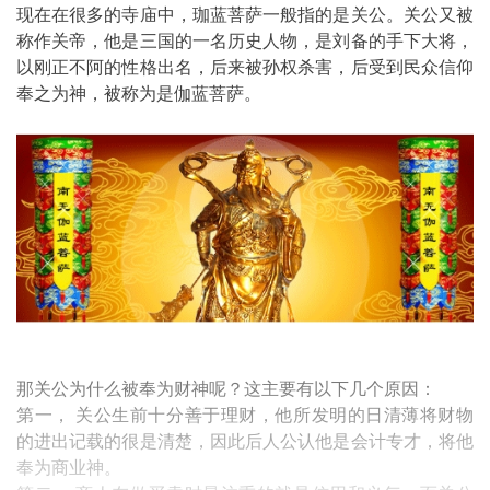
现在在很多的寺庙中，珈蓝菩萨一般指的是关公。关公又被
称作关帝，他是三国的一名历史人物，是刘备的手下大将，
以刚正不阿的性格出名，后来被孙权杀害，后受到民众信仰
奉之为神，被称为是伽蓝菩萨。
那关公为什么被奉为财神呢？这主要有以下几个原因：
第一， 关公生前十分善于理财，他所发明的日清薄将财物
的进出记载的很是清楚，因此后人公认他是会计专才，将他
奉为商业神。