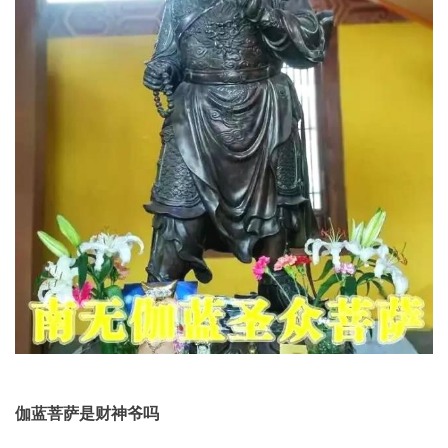
伽蓝菩萨是财神爷吗